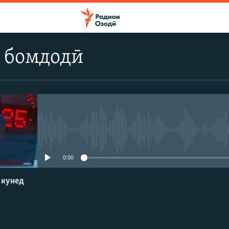
 бомдодӣ
Феълан кор намекунад
0:00
 кунед