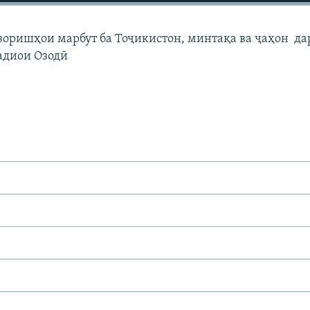
узоришҳои марбут ба Тоҷикистон, минтақа ва ҷаҳон да
адиои Озодӣ