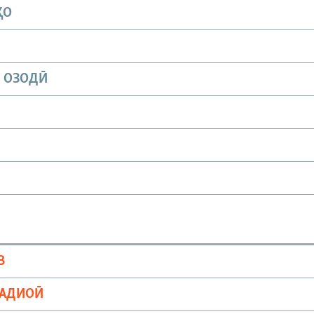
ҲО
И ОЗОДӢ
В
РАДИОӢ