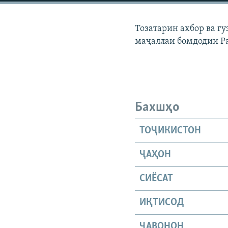
ГУЗОРИШҲОИ РАДИОӢ
Тозатарин ахбор ва г
маҷаллаи бомдодии Р
Бахшҳо
ТОҶИКИСТОН
ҶАҲОН
СИЁСАТ
ИҚТИСОД
ҶАВОНОН