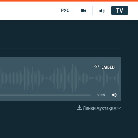
TV
РУС
EMBED
59:59
Линки мустақим
EMBED