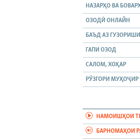
НАЗАРҲО ВА БОВАР
ОЗОДӢ ОНЛАЙН
БАЪД АЗ ГУЗОРИШ
ГАПИ ОЗОД
САЛОМ, ХОҲАР
РӮЗГОРИ МУҲОҶИР
НАМОИШҲОИ Т
БАРНОМАҲОИ 