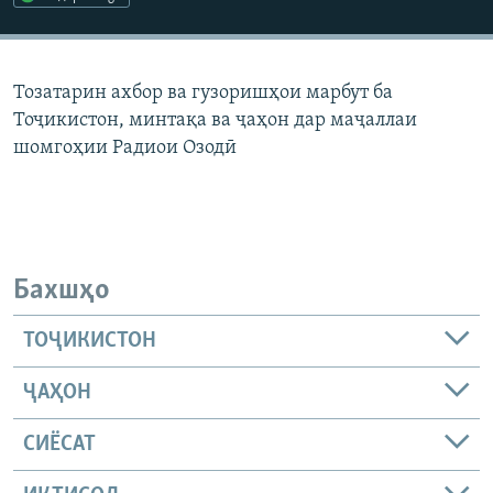
ГУЗОРИШҲОИ РАДИОӢ
Русский
Тозатарин ахбор ва гузоришҳои марбут ба
ПАЙГИРӢ КУНЕД
Тоҷикистон, минтақа ва ҷаҳон дар маҷаллаи
шомгоҳии Радиои Озодӣ
Ҳамаи сомонаҳои RFE/RL
Бахшҳо
ТОҶИКИСТОН
ҶАҲОН
СИЁСАТ