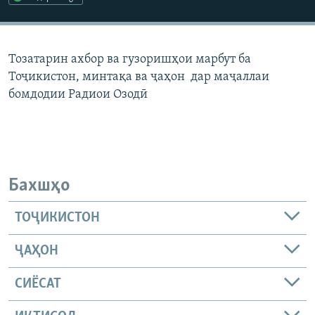
ГУЗОРИШҲОИ РАДИОӢ
Русский
Тозатарин ахбор ва гузоришҳои марбут ба
ПАЙГИРӢ КУНЕД
Тоҷикистон, минтақа ва ҷаҳон дар маҷаллаи
бомдодии Радиои Озодӣ
Ҳамаи сомонаҳои RFE/RL
Бахшҳо
ТОҶИКИСТОН
ҶАҲОН
СИЁСАТ