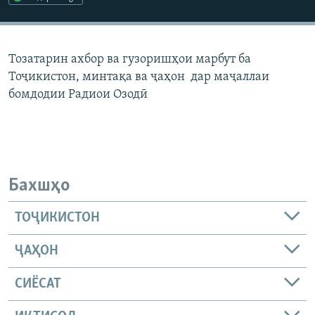
ГУЗОРИШҲОИ РАДИОӢ
Русский
Тозатарин ахбор ва гузоришҳои марбут ба
ПАЙГИРӢ КУНЕД
Тоҷикистон, минтақа ва ҷаҳон дар маҷаллаи
бомдодии Радиои Озодӣ
Ҳамаи сомонаҳои RFE/RL
Бахшҳо
ТОҶИКИСТОН
ҶАҲОН
СИЁСАТ