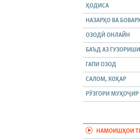
ҲОДИСА
НАЗАРҲО ВА БОВАР
ОЗОДӢ ОНЛАЙН
БАЪД АЗ ГУЗОРИШ
ГАПИ ОЗОД
САЛОМ, ХОҲАР
РӮЗГОРИ МУҲОҶИР
НАМОИШҲОИ Т