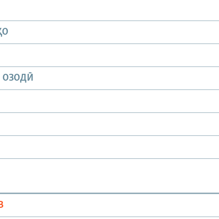
ҲО
И ОЗОДӢ
В