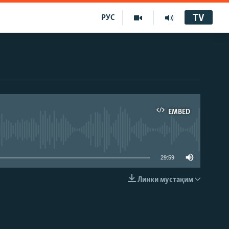
TV
РУС
EMBED
29:59
Линки мустақим
EMBED