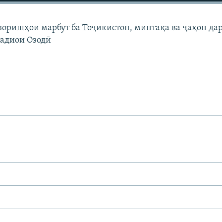
узоришҳои марбут ба Тоҷикистон, минтақа ва ҷаҳон да
Радиои Озодӣ