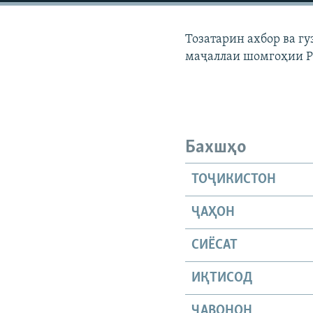
ГУЗОРИШҲОИ РАДИОӢ
Тозатарин ахбор ва г
маҷаллаи шомгоҳии 
Бахшҳо
ТОҶИКИСТОН
ҶАҲОН
СИЁСАТ
ИҚТИСОД
ҶАВОНОН