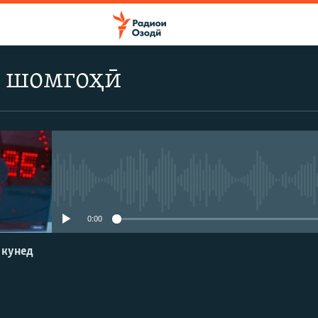
 шомгоҳӣ
Феълан кор намекунад
0:00
 кунед