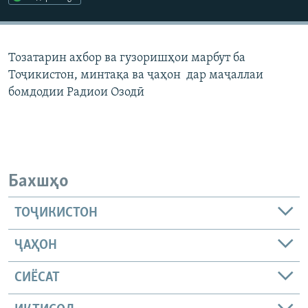
ГУЗОРИШҲОИ РАДИОӢ
Русский
Тозатарин ахбор ва гузоришҳои марбут ба
ПАЙГИРӢ КУНЕД
Тоҷикистон, минтақа ва ҷаҳон дар маҷаллаи
бомдодии Радиои Озодӣ
Ҳамаи сомонаҳои RFE/RL
Бахшҳо
ТОҶИКИСТОН
ҶАҲОН
СИЁСАТ