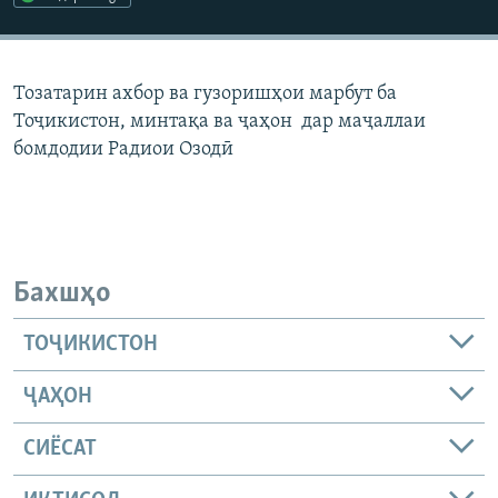
ГУЗОРИШҲОИ РАДИОӢ
Русский
Тозатарин ахбор ва гузоришҳои марбут ба
ПАЙГИРӢ КУНЕД
Тоҷикистон, минтақа ва ҷаҳон дар маҷаллаи
бомдодии Радиои Озодӣ
Ҳамаи сомонаҳои RFE/RL
Бахшҳо
ТОҶИКИСТОН
ҶАҲОН
СИЁСАТ