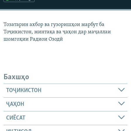
ГУЗОРИШҲОИ РАДИОӢ
Русский
Тозатарин ахбор ва гузоришҳои марбут ба
ПАЙГИРӢ КУНЕД
Тоҷикистон, минтақа ва ҷаҳон дар маҷаллаи
шомгоҳии Радиои Озодӣ
Ҳамаи сомонаҳои RFE/RL
Бахшҳо
ТОҶИКИСТОН
ҶАҲОН
СИЁСАТ