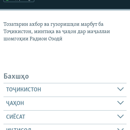
ГУЗОРИШҲОИ РАДИОӢ
Русский
Тозатарин ахбор ва гузоришҳои марбут ба
ПАЙГИРӢ КУНЕД
Тоҷикистон, минтақа ва ҷаҳон дар маҷаллаи
шомгоҳии Радиои Озодӣ
Ҳамаи сомонаҳои RFE/RL
Бахшҳо
ТОҶИКИСТОН
ҶАҲОН
СИЁСАТ