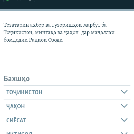
ГУЗОРИШҲОИ РАДИОӢ
Русский
Тозатарин ахбор ва гузоришҳои марбут ба
ПАЙГИРӢ КУНЕД
Тоҷикистон, минтақа ва ҷаҳон дар маҷаллаи
бомдодии Радиои Озодӣ
Ҳамаи сомонаҳои RFE/RL
Бахшҳо
ТОҶИКИСТОН
ҶАҲОН
СИЁСАТ