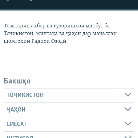
ГУЗОРИШҲОИ РАДИОӢ
Русский
Тозатарин ахбор ва гузоришҳои марбут ба
ПАЙГИРӢ КУНЕД
Тоҷикистон, минтақа ва ҷаҳон дар маҷаллаи
шомгоҳии Радиои Озодӣ
Ҳамаи сомонаҳои RFE/RL
Бахшҳо
ТОҶИКИСТОН
ҶАҲОН
СИЁСАТ