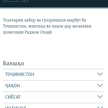
ГУЗОРИШҲОИ РАДИОӢ
Русский
Тозатарин ахбор ва гузоришҳои марбут ба
ПАЙГИРӢ КУНЕД
Тоҷикистон, минтақа ва ҷаҳон дар маҷаллаи
шомгоҳии Радиои Озодӣ
Ҳамаи сомонаҳои RFE/RL
Бахшҳо
ТОҶИКИСТОН
ҶАҲОН
СИЁСАТ