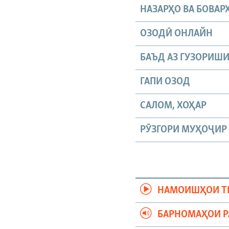
НАЗАРҲО ВА БОВАР
ОЗОДӢ ОНЛАЙН
БАЪД АЗ ГУЗОРИШ
ГАПИ ОЗОД
САЛОМ, ХОҲАР
РӮЗГОРИ МУҲОҶИР
НАМОИШҲОИ Т
БАРНОМАҲОИ 