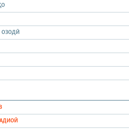
ҲО
И ОЗОДӢ
В
РАДИОӢ