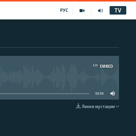
TV
РУС
EMBED
59:59
Линки мустақим
EMBED