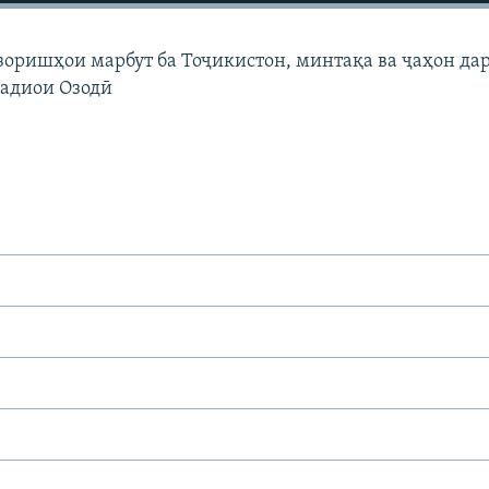
узоришҳои марбут ба Тоҷикистон, минтақа ва ҷаҳон да
Радиои Озодӣ