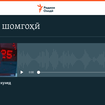
 шомгоҳӣ
Феълан кор намекунад
0:00
 кунед