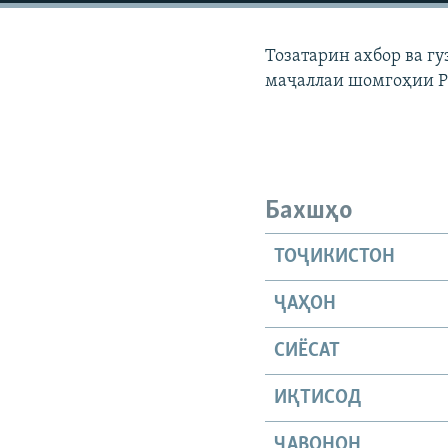
ГУЗОРИШҲОИ РАДИОӢ
Тозатарин ахбор ва г
маҷаллаи шомгоҳии 
Бахшҳо
ТОҶИКИСТОН
ҶАҲОН
СИЁСАТ
ИҚТИСОД
ҶАВОНОН