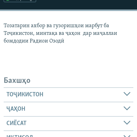
ГУЗОРИШҲОИ РАДИОӢ
Русский
Тозатарин ахбор ва гузоришҳои марбут ба
ПАЙГИРӢ КУНЕД
Тоҷикистон, минтақа ва ҷаҳон дар маҷаллаи
бомдодии Радиои Озодӣ
Ҳамаи сомонаҳои RFE/RL
Бахшҳо
ТОҶИКИСТОН
ҶАҲОН
СИЁСАТ