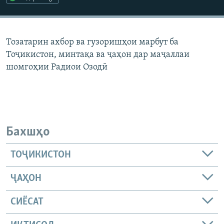
ГУЗОРИШҲОИ РАДИОӢ
Русский
Тозатарин ахбор ва гузоришҳои марбут ба
ПАЙГИРӢ КУНЕД
Тоҷикистон, минтақа ва ҷаҳон дар маҷаллаи
шомгоҳии Радиои Озодӣ
Ҳамаи сомонаҳои RFE/RL
Бахшҳо
ТОҶИКИСТОН
ҶАҲОН
СИЁСАТ