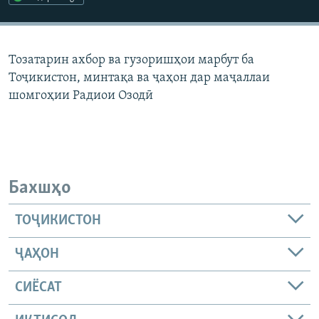
ГУЗОРИШҲОИ РАДИОӢ
Русский
Тозатарин ахбор ва гузоришҳои марбут ба
ПАЙГИРӢ КУНЕД
Тоҷикистон, минтақа ва ҷаҳон дар маҷаллаи
шомгоҳии Радиои Озодӣ
Ҳамаи сомонаҳои RFE/RL
Бахшҳо
ТОҶИКИСТОН
ҶАҲОН
СИЁСАТ