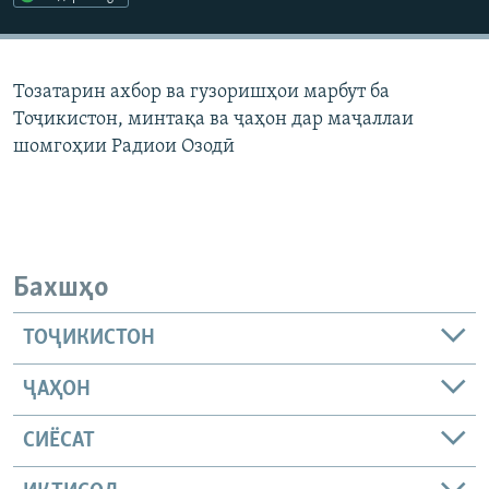
ГУЗОРИШҲОИ РАДИОӢ
Русский
Тозатарин ахбор ва гузоришҳои марбут ба
ПАЙГИРӢ КУНЕД
Тоҷикистон, минтақа ва ҷаҳон дар маҷаллаи
шомгоҳии Радиои Озодӣ
Ҳамаи сомонаҳои RFE/RL
Бахшҳо
ТОҶИКИСТОН
ҶАҲОН
СИЁСАТ