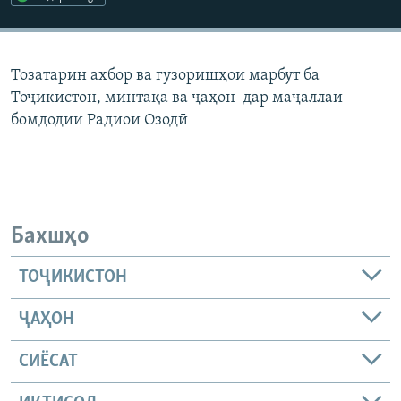
ГУЗОРИШҲОИ РАДИОӢ
Русский
Тозатарин ахбор ва гузоришҳои марбут ба
ПАЙГИРӢ КУНЕД
Тоҷикистон, минтақа ва ҷаҳон дар маҷаллаи
бомдодии Радиои Озодӣ
Ҳамаи сомонаҳои RFE/RL
Бахшҳо
ТОҶИКИСТОН
ҶАҲОН
СИЁСАТ