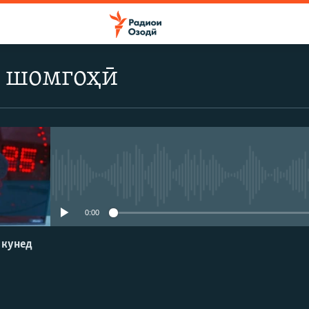
 шомгоҳӣ
Феълан кор намекунад
0:00
 кунед