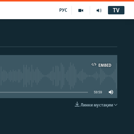
TV
РУС
EMBED
59:59
Линки мустақим
EMBED