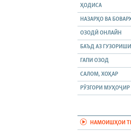
ҲОДИСА
НАЗАРҲО ВА БОВАР
ОЗОДӢ ОНЛАЙН
БАЪД АЗ ГУЗОРИШ
ГАПИ ОЗОД
САЛОМ, ХОҲАР
РӮЗГОРИ МУҲОҶИР
НАМОИШҲОИ Т