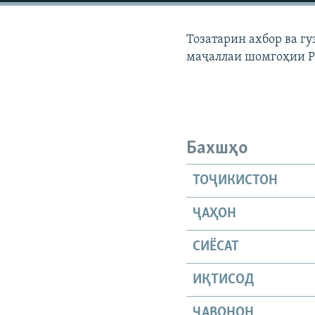
ГУЗОРИШҲОИ РАДИОӢ
Тозатарин ахбор ва г
маҷаллаи шомгоҳии 
Бахшҳо
ТОҶИКИСТОН
ҶАҲОН
СИЁСАТ
ИҚТИСОД
ҶАВОНОН