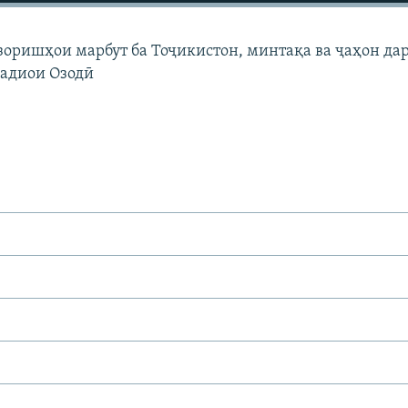
узоришҳои марбут ба Тоҷикистон, минтақа ва ҷаҳон да
Радиои Озодӣ