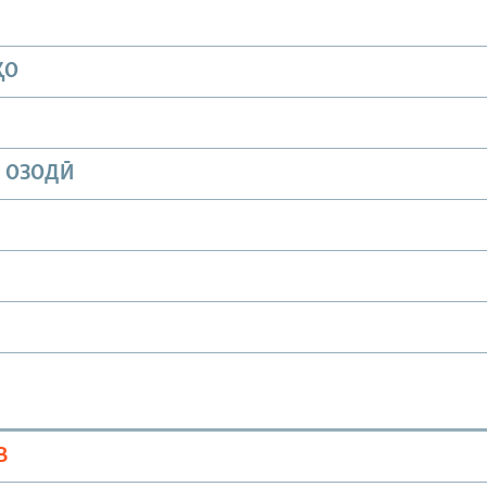
ҲО
И ОЗОДӢ
В