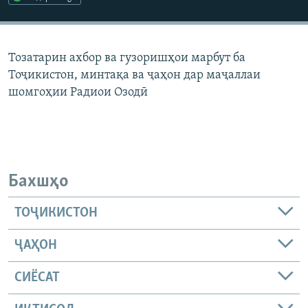
ГУЗОРИШҲОИ РАДИОӢ
Русский
Тозатарин ахбор ва гузоришҳои марбут ба
ПАЙГИРӢ КУНЕД
Тоҷикистон, минтақа ва ҷаҳон дар маҷаллаи
шомгоҳии Радиои Озодӣ
Ҳамаи сомонаҳои RFE/RL
Бахшҳо
ТОҶИКИСТОН
ҶАҲОН
СИЁСАТ