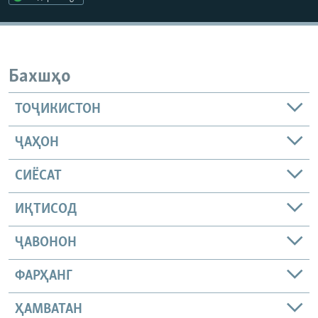
ГУЗОРИШҲОИ РАДИОӢ
Русский
ПАЙГИРӢ КУНЕД
Бахшҳо
ТОҶИКИСТОН
ҶАҲОН
Ҳамаи сомонаҳои RFE/RL
СИЁСАТ
ИҚТИСОД
ҶАВОНОН
ФАРҲАНГ
ҲАМВАТАН