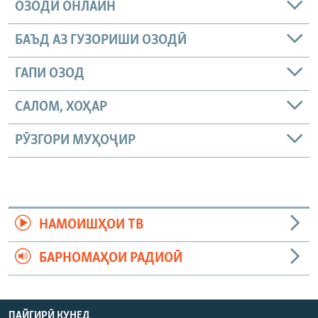
ОЗОДӢ ОНЛАЙН
БАЪД АЗ ГУЗОРИШИ ОЗОДӢ
ГАПИ ОЗОД
САЛОМ, ХОҲАР
РӮЗГОРИ МУҲОҶИР
НАМОИШҲОИ ТВ
БАРНОМАҲОИ РАДИОӢ
ПАЙГИРӢ КУНЕД