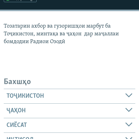
ГУЗОРИШҲОИ РАДИОӢ
Русский
Тозатарин ахбор ва гузоришҳои марбут ба
ПАЙГИРӢ КУНЕД
Тоҷикистон, минтақа ва ҷаҳон дар маҷаллаи
бомдодии Радиои Озодӣ
Ҳамаи сомонаҳои RFE/RL
Бахшҳо
ТОҶИКИСТОН
ҶАҲОН
СИЁСАТ