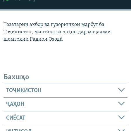
ГУЗОРИШҲОИ РАДИОӢ
Русский
Тозатарин ахбор ва гузоришҳои марбут ба
ПАЙГИРӢ КУНЕД
Тоҷикистон, минтақа ва ҷаҳон дар маҷаллаи
шомгоҳии Радиои Озодӣ
Ҳамаи сомонаҳои RFE/RL
Бахшҳо
ТОҶИКИСТОН
ҶАҲОН
СИЁСАТ