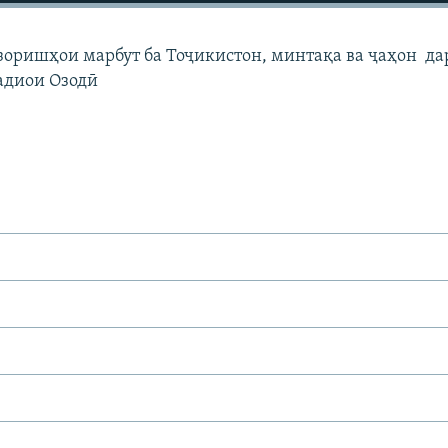
узоришҳои марбут ба Тоҷикистон, минтақа ва ҷаҳон да
адиои Озодӣ