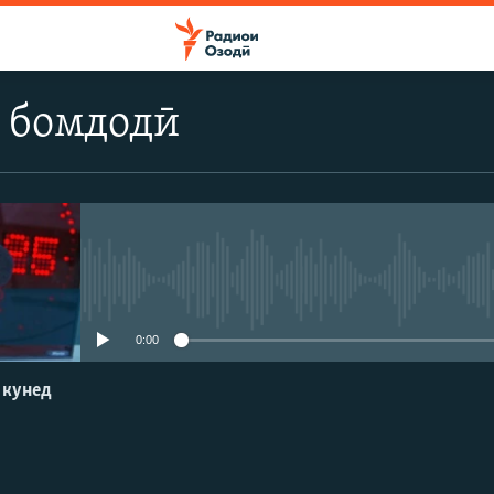
 бомдодӣ
Феълан кор намекунад
0:00
 кунед