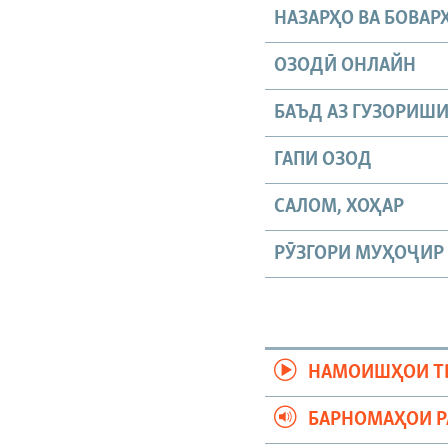
НАЗАРҲО ВА БОВАР
ОЗОДӢ ОНЛАЙН
БАЪД АЗ ГУЗОРИШ
ГАПИ ОЗОД
САЛОМ, ХОҲАР
РӮЗГОРИ МУҲОҶИР
НАМОИШҲОИ Т
БАРНОМАҲОИ 