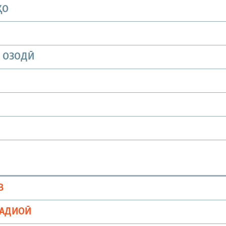
ҲО
И ОЗОДӢ
В
РАДИОӢ