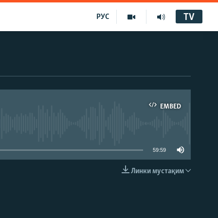
TV
РУС
EMBED
59:59
Линки мустақим
EMBED