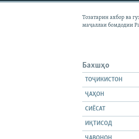
ГУЗОРИШҲОИ РАДИОӢ
Тозатарин ахбор ва г
маҷаллаи бомдодии Р
Бахшҳо
ТОҶИКИСТОН
ҶАҲОН
СИЁСАТ
ИҚТИСОД
ҶАВОНОН