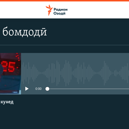
 бомдодӣ
Феълан кор намекунад
0:00
 кунед