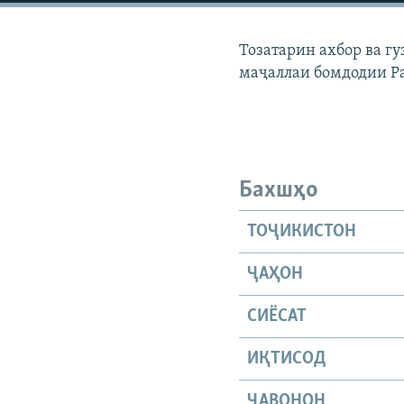
ГУЗОРИШҲОИ РАДИОӢ
Тозатарин ахбор ва г
маҷаллаи бомдодии Р
Бахшҳо
ТОҶИКИСТОН
ҶАҲОН
СИЁСАТ
ИҚТИСОД
ҶАВОНОН