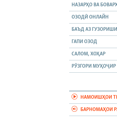
НАЗАРҲО ВА БОВАР
ОЗОДӢ ОНЛАЙН
БАЪД АЗ ГУЗОРИШ
ГАПИ ОЗОД
САЛОМ, ХОҲАР
РӮЗГОРИ МУҲОҶИР
НАМОИШҲОИ Т
БАРНОМАҲОИ 