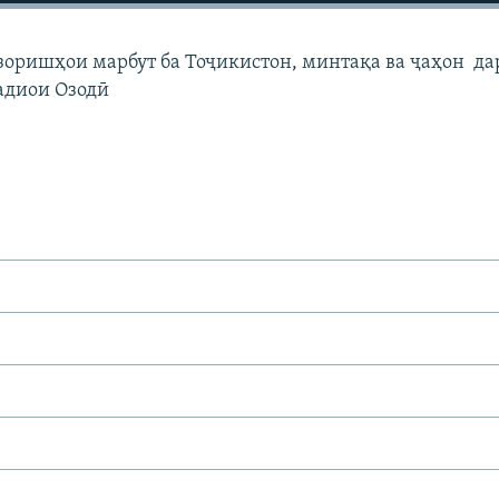
узоришҳои марбут ба Тоҷикистон, минтақа ва ҷаҳон да
адиои Озодӣ