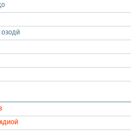
ҲО
И ОЗОДӢ
В
РАДИОӢ