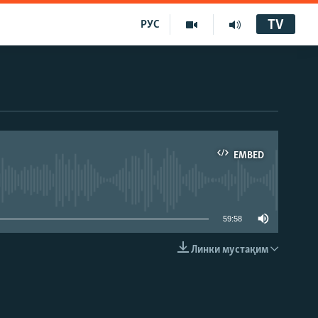
TV
РУС
EMBED
59:58
Линки мустақим
EMBED