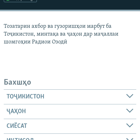
ГУЗОРИШҲОИ РАДИОӢ
Русский
Тозатарин ахбор ва гузоришҳои марбут ба
ПАЙГИРӢ КУНЕД
Тоҷикистон, минтақа ва ҷаҳон дар маҷаллаи
шомгоҳии Радиои Озодӣ
Ҳамаи сомонаҳои RFE/RL
Бахшҳо
ТОҶИКИСТОН
ҶАҲОН
СИЁСАТ