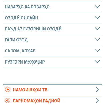
НАЗАРҲО ВА БОВАРҲО
ОЗОДӢ ОНЛАЙН
БАЪД АЗ ГУЗОРИШИ ОЗОДӢ
ГАПИ ОЗОД
САЛОМ, ХОҲАР
РӮЗГОРИ МУҲОҶИР
НАМОИШҲОИ ТВ
БАРНОМАҲОИ РАДИОӢ