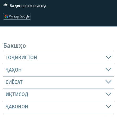
ГУЗОРИШҲОИ РАДИОӢ
Ба дигарон фиристед
Русский
Мо дар Google
ПАЙГИРӢ КУНЕД
Бахшҳо
ТОҶИКИСТОН
Ҳамаи сомонаҳои RFE/RL
ҶАҲОН
СИЁСАТ
ИҚТИСОД
ҶАВОНОН