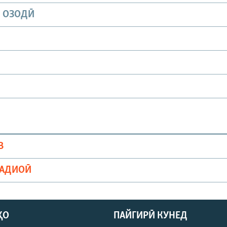
И ОЗОДӢ
В
РАДИОӢ
ҲО
ПАЙГИРӢ КУНЕД