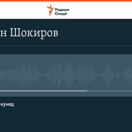
н Шокиров
Феълан кор намекунад
 кунед