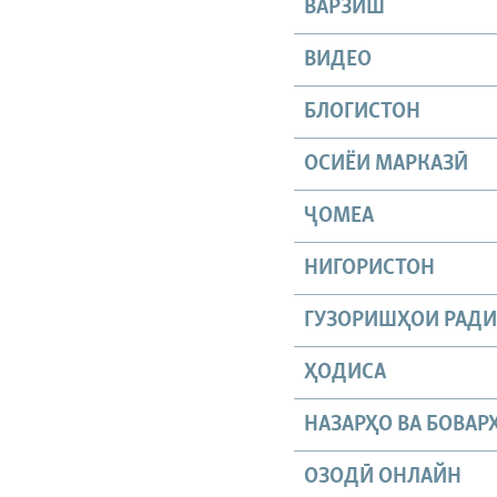
ВАРЗИШ
ВИДЕО
БЛОГИСТОН
ОСИЁИ МАРКАЗӢ
ҶОМEА
НИГОРИСТОН
ГУЗОРИШҲОИ РАД
ҲОДИСА
НАЗАРҲО ВА БОВАР
ОЗОДӢ ОНЛАЙН