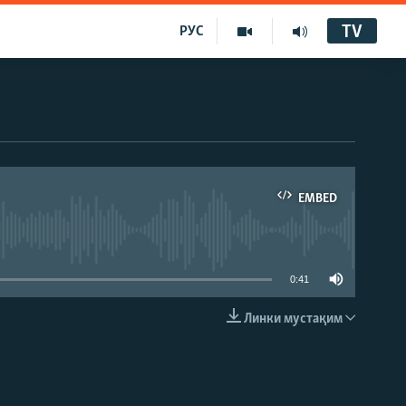
TV
РУС
EMBED
0:41
Линки мустақим
EMBED