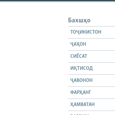
ГУЗОРИШҲОИ РАДИОӢ
Бахшҳо
ТОҶИКИСТОН
ҶАҲОН
СИЁСАТ
ИҚТИСОД
ҶАВОНОН
ФАРҲАНГ
ҲАМВАТАН