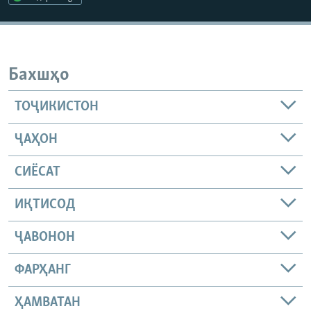
ГУЗОРИШҲОИ РАДИОӢ
Русский
ПАЙГИРӢ КУНЕД
Бахшҳо
ТОҶИКИСТОН
ҶАҲОН
Ҳамаи сомонаҳои RFE/RL
СИЁСАТ
ИҚТИСОД
ҶАВОНОН
ФАРҲАНГ
ҲАМВАТАН