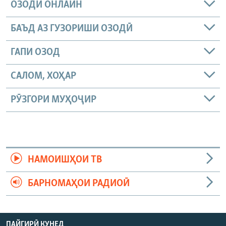
ОЗОДӢ ОНЛАЙН
БАЪД АЗ ГУЗОРИШИ ОЗОДӢ
ГАПИ ОЗОД
САЛОМ, ХОҲАР
РӮЗГОРИ МУҲОҶИР
НАМОИШҲОИ ТВ
БАРНОМАҲОИ РАДИОӢ
ПАЙГИРӢ КУНЕД