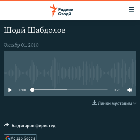
Пайвандҳои
дастрасӣ
Ҷаҳиш
Шодӣ Шабдолов
ба
ГӮШАҲО
мояи
ГАПИ ОЗОД
СИЁСАТ
Октябр 01, 2010
аслӣ
РӮЗГОРИ МУҲОҶИР
Ҷаҳиш
ИҚТИСОД
ба
САЛОМ, ХОҲАР
ҶОМЕА
феҳристи
Феълан кор намекунад
ТАҲҚИҚОТ
ҚАЗИЯИ "КРОКУС"
аслӣ
Ҷаҳиш
ҶАНГ ДАР УКРАИНА
ОСИЁИ МАРКАЗӢ
0:00
0:23
ба
НАЗАРИ МАРДУМ
ФАРҲАНГ
ҷустор
Линки мустақим
ЧАНДРАСОНАӢ
МЕҲМОНИ ОЗОДӢ
БЛОГИСТОН
РӮЙХАТҲО
ВАРЗИШ
ОЗОДӢ ОНЛАЙН
ВИДЕО
Ба дигарон фиристед
КИТОБҲОИ ОЗОДӢ
НИГОРИСТОН
Мо дар Google