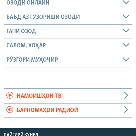
ОЗОДӢ ОНЛАЙН
БАЪД АЗ ГУЗОРИШИ ОЗОДӢ
ГАПИ ОЗОД
САЛОМ, ХОҲАР
РӮЗГОРИ МУҲОҶИР
НАМОИШҲОИ ТВ
БАРНОМАҲОИ РАДИОӢ
ПАЙГИРӢ КУНЕД