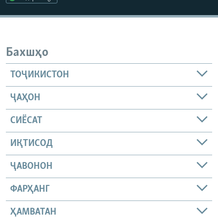
ГУЗОРИШҲОИ РАДИОӢ
Русский
ПАЙГИРӢ КУНЕД
Бахшҳо
ТОҶИКИСТОН
ҶАҲОН
Ҳамаи сомонаҳои RFE/RL
СИЁСАТ
ИҚТИСОД
ҶАВОНОН
ФАРҲАНГ
ҲАМВАТАН