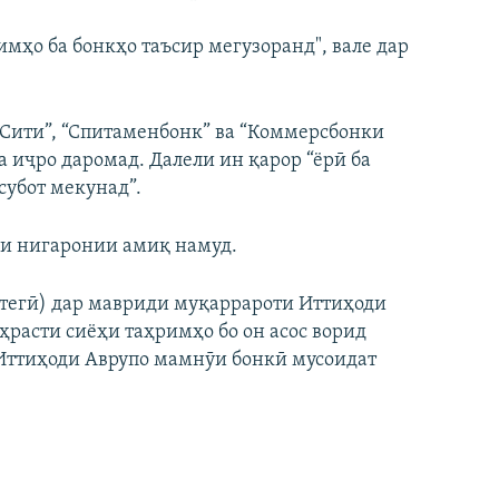
имҳо ба бонкҳо таъсир мегузоранд", вале дар
Сити”, “Спитаменбонк” ва “Коммерсбонки
а иҷро даромад. Далели ин қарор “ёрӣ ба
субот мекунад”.
ри нигаронии амиқ намуд.
атегӣ) дар мавриди муқаррароти Иттиҳоди
ҳрасти сиёҳи таҳримҳо бо он асос ворид
 Иттиҳоди Аврупо мамнӯи бонкӣ мусоидат