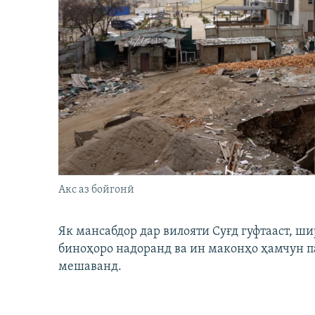
Акс аз бойгонӣ
Як мансабдор дар вилояти Суғд гуфтааст, 
биноҳоро надоранд ва ин маконҳо ҳамчун п
мешаванд.