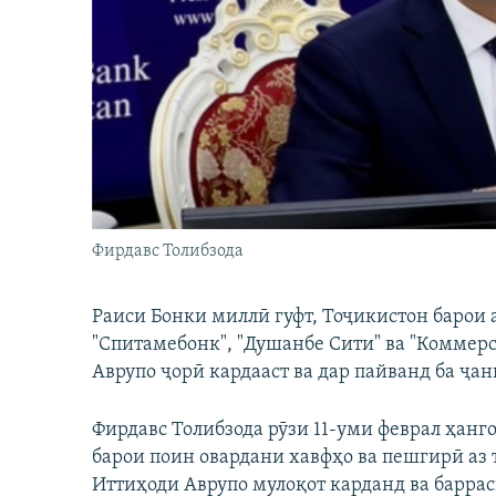
ГУЗОРИШҲОИ РАДИОӢ
Фирдавс Толибзода
Раиси Бонки миллӣ гуфт, Тоҷикистон барои 
"Спитамебонк", "Душанбе Сити" ва "Коммер
Аврупо ҷорӣ кардааст ва дар пайванд ба ҷан
Фирдавс Толибзода рӯзи 11-уми феврал ҳанг
барои поин овардани хавфҳо ва пешгирӣ аз
Иттиҳоди Аврупо мулоқот карданд ва барра