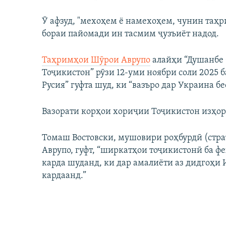
Ӯ афзуд, "мехоҳем ё намехоҳем, чунин таҳр
бораи пайомади ин тасмим ҷузъиёт надод.
Таҳримҳои Шӯрои Аврупо
алайҳи “Душанбе 
Тоҷикистон” рӯзи 12-уми ноябри соли 2025 б
Русия” гуфта шуд, ки “вазъро дар Украина бе
Вазорати корҳои хориҷии Тоҷикистон изҳо
Томаш Востовски, мушовири роҳбурдӣ (стр
Аврупо, гуфт, “ширкатҳои тоҷикистонӣ ба фе
карда шуданд, ки дар амалиёти аз дидгоҳи
кардаанд.”