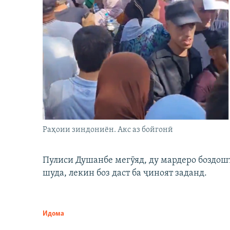
Раҳоии зиндониён. Акс аз бойгонӣ
Пулиси Душанбе мегӯяд, ду мардеро боздошт 
шуда, лекин боз даст ба ҷиноят заданд.
Идома