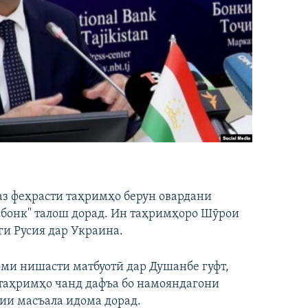
аз феҳрасти таҳримҳо берун овардани
сбонк" талош дорад. Ин таҳримҳоро Шӯрои
ги Русия дар Украина.
оми нишасти матбуотӣ дар Душанбе гуфт,
 таҳримҳо чанд дафъа бо намояндагони
сии масъала идома дорад.