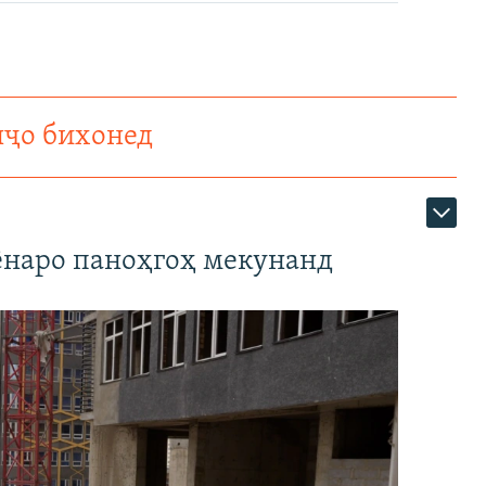
нҷо бихонед
наро паноҳгоҳ мекунанд