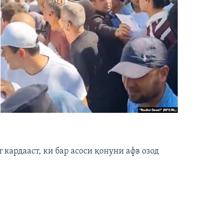
кардааст, ки бар асоси қонуни афв озод