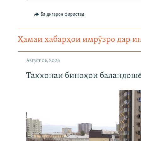
Ба дигарон фиристед
Ҳамаи хабарҳои имрӯзро дар и
Август 06, 2026
Таҳхонаи биноҳои баландошё