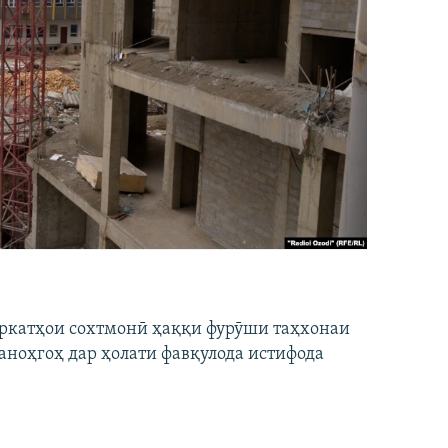
ширкатҳои сохтмонӣ ҳаққи фурӯши таҳхонаи
аноҳгоҳ дар ҳолати фавқулода истифода