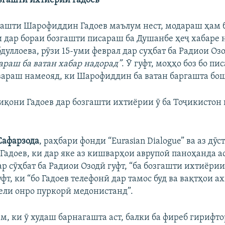
згашти ихтиёрии Гадоев
ашти Шарофиддин Гадоев маълум нест, модараш ҳам 
ки дар бораи бозгашти писараш ба Душанбе ҳеҷ хабаре 
уллоева, рӯзи 15-уми феврал дар суҳбат ба Радиои Озод
араш ба ватан хабар надорад”
. Ӯ гуфт, моҳҳо боз бо пи
вараш намеояд, ки Шарофиддин ба ватан баргашта бо
иқони Гадоев дар бозгашти ихтиёрии ӯ ба Тоҷикистон
афарзода
, раҳбари фонди “Eurasian Dialogue” ва аз дӯс
адоев, ки дар яке аз кишварҳои аврупоӣ паноҳанда аст
р сӯҳбат ба Радиои Озодӣ гуфт, “ба бозгашти ихтиёрии
уфт, ки “бо Гадоев телефонӣ дар тамос буд ва вақтҳои 
лели онро пуркорӣ медонистанд”.
м, ки ӯ худаш барнагашта аст, балки ба фиреб гирифто