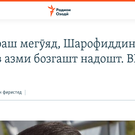
аш мегӯяд, Шарофидди
в азми бозгашт надошт.
н фиристед