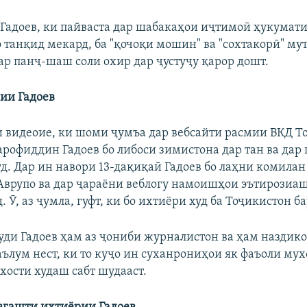
адоев, ки пайваста дар шабакаҳои иҷтимоӣ ҳукумат
 танқид мекард, ба "қочоқи мошин" ва "сохтакорӣ" му
ар панҷ-шаш соли охир дар ҷустуҷу қарор дошт.
ии Гадоев
и видеоие, ки шоми ҷумъа дар вебсайти расмии ВКД Т
рофиддин Гадоев бо либоси зимистона дар тан ва дар
уд. Дар ин навори 13-дақиқаӣ Гадоев бо лаҳни комилан
 Аврупо ва дар ҷараёни веблогу намоишҳои эътирозиаш
. Ӯ, аз ҷумла, гуфт, ки бо ихтиёри худ ба Тоҷикистон б
худи Гадоев ҳам аз ҷониби журналистон ва ҳам назди
аълум нест, ки то куҷо ин суханрониҳои як фаъоли му
хости худаш сабт шудааст.