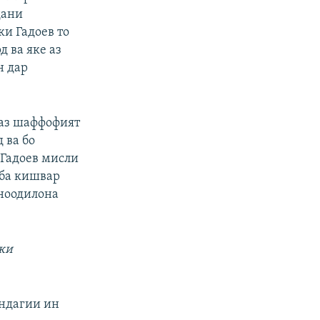
дани
и Гадоев то
 ва яке аз
н дар
“аз шаффофият
 ва бо
 Гадоев мисли
 ба кишвар
ноодилона
 ки
андагии ин