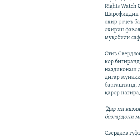
Rights Watch
Шарофиддин Г
охир роҷеъ б
охирин фаъол
муқобили саф
Стив Свердлов
кор бигиранд
наздиконаш д
дигар мунаққ
баргаштанд, 
қарор нагира
“Дар ин қази
бозгардони м
Свердлов гуфт