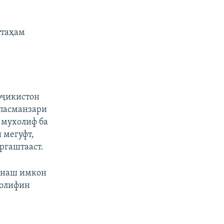
и
ттаҳам
оҷикистон
 пасманзари
 мухолиф ба
 мегуфт,
аргаштааст.
конаш имкон
холифин