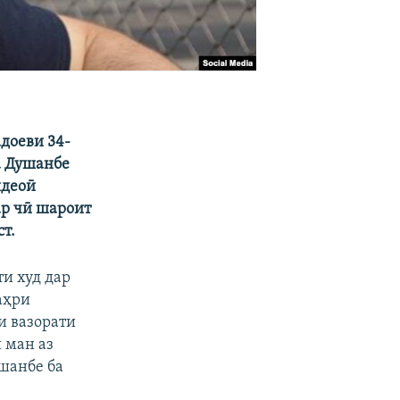
доеви 34-
ба Душанбе
идеоӣ
ар чӣ шароит
ст
.
и худ дар
аҳри
и вазорати
 ман аз
шанбе ба