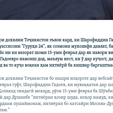
ри дохилии Тоҷикистон эълон кард, ки Шарофиддин Га
муассисони "Гуруҳи 24", як созмони мухолифи давлат, 
 Бо ин ки вазорат шоми 15-уми феврал дар як навори в
адоевро намоиш дод, маълум нест, ки ӯ дар куҷост, д
д ва то куҷо воқеан ҳам ихтиёрӣ ба кишвар баргаштаа
ри дохилии Тоҷикистон бо нашри изҳороте дар вебсайт
феврал гуфт, Шарофиддин Гадоев, ки муваққатан дар ш
олланд зиндагӣ мекард, рӯзи 15-уми феврал ба Шӯъба
ӣ дар Душанбе “ихтиёран ҳозир шуда, изҳор намуд, ки
рдаам пушаймонам, ихтиёран бо хатсайри Москва-Ду
там.”