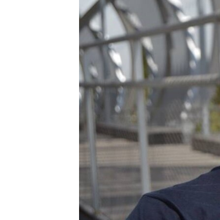
ГУЗОРИШҲОИ РАДИОӢ