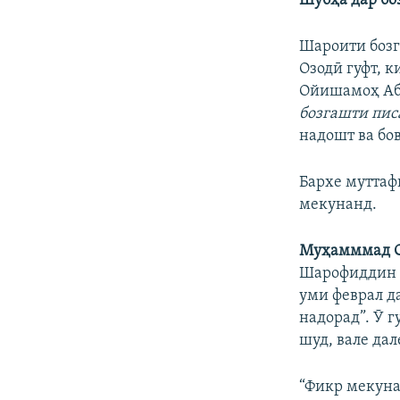
Шубҳа дар бо
Шароити бозг
Озодӣ гуфт, 
Ойишамоҳ​ Абд
бозгашти пис
надошт ва бо
Бархе муттаф
мекунанд.
Муҳамммад С
Шарофиддин Г
уми феврал да
надорад”. Ӯ г
шуд, вале да
“Фикр мекуна