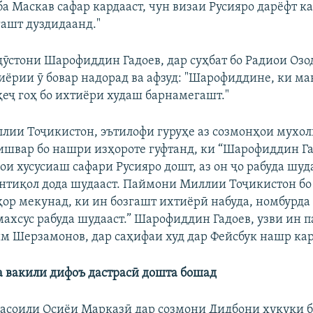
а Маскав сафар кардааст, чун визаи Русияро дарёфт ка
гашт дуздидаанд."
дӯстони Шарофиддин Гадоев, дар суҳбат бо Радиои Озод
иёрии ӯ бовар надорад ва афзуд: "Шарофиддине, ки ма
еҷ гоҳ бо ихтиёри худаш барнамегашт."
ии Тоҷикистон, эътилофи гуруҳе аз созмонҳои мухо
ишвар бо нашри изҳороте гуфтанд, ки “Шарофиддин Га
и хусусиаш сафари Русияро дошт, аз он ҷо рабуда шуда
нтиқол дода шудааст. Паймони Миллии Тоҷикистон б
ҳор мекунад, ки ин бозгашт ихтиёрӣ набуда, номбурда
махсус рабуда шудааст.” Шарофиддин Гадоев, узви ин п
м Шерзамонов, дар саҳифаи худ дар Фейсбук нашр кар
ба вакили дифоъ дастрасӣ дошта бошад
асоили Осиёи Марказӣ дар созмони Дидбони ҳуқуқи 