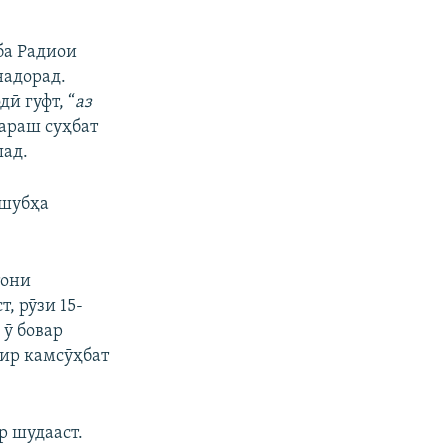
ба Радиои
надорад.
ӣ гуфт, “
аз
сараш суҳбат
шад.
 шубҳа
тони
, рӯзи 15-
 ӯ бовар
ахир камсӯҳбат
р шудааст.