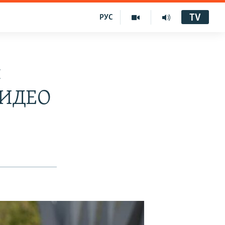
TV
РУС
н
 ВИДЕО