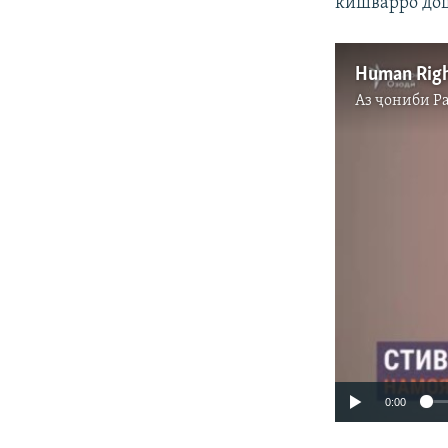
кишварро до
Аз ҷониби
Р
0:00