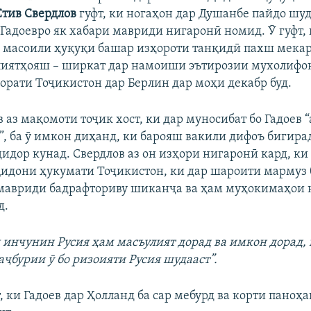
Стив Свердлов
гуфт, ки ногаҳон дар Душанбе пайдо шу
адоевро як хабари мавриди нигаронӣ номид. Ӯ гуфт, к
а масоили ҳуқуқи башар изҳороти танқидӣ пахш мекард
иятҳояш – ширкат дар намоиши эътирозии мухолифо
орати Тоҷикистон дар Берлин дар моҳи декабр буд.
 аз мақомоти тоҷик хост, ки дар муносибат бо Гадоев 
”, ба ӯ имкон диҳанд, ки барояш вакили дифоъ бигирад
идор кунад. Свердлов аз он изҳори нигаронӣ кард, ки
идони ҳукумати Тоҷикистон, ки дар шароити мармуз
мавриди бадрафториву шиканҷа ва ҳам муҳокимаҳои 
д.
я инчунин Русия ҳам масъулият дорад ва имкон дорад,
аҷбурии ӯ бо ризоияти Русия шудааст”.
, ки Гадоев дар Ҳолланд ба сар мебурд ва корти паноҳ