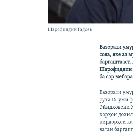
Шарофиддин Гадоев
Вазорати уму
сола, яке аз 
баргаштааст.
Шарофиддин Г
ба сар мебара
Вазорати уму
рӯзи 15-уми 
Эйндҳовени Ҳ
корҳои дохил
кирдорҳои ка
ватан баргаш