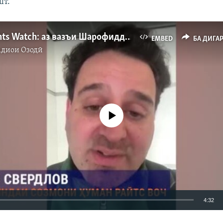
шт.
Human Rights Watch: аз вазъи Шарофиддин Гадоев нигарон ҳастем
EMBED
БА ДИГА
адиои Озодӣ
Феълан кор намекунад
4:32