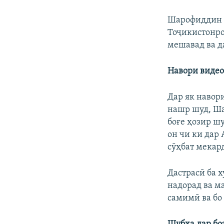
Шарофиддин Г
Тоҷикистонро
мешавад ва д
Навори видео
Дар як навор
нашр шуд, Ша
боғе ҳозир ш
он чи ки дар
сӯҳбат мекард
Дастрасӣ ба 
надорад ва м
самимӣ ва бо 