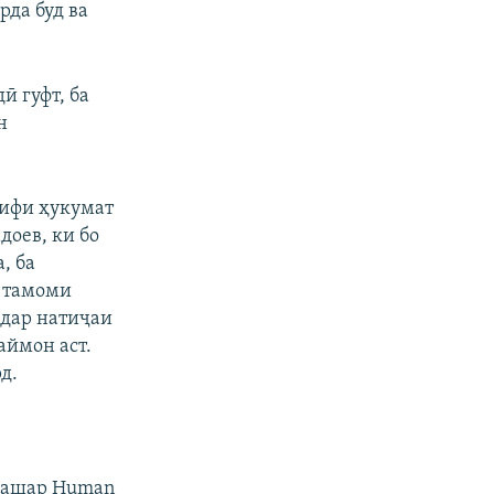
рда буд ва
ӣ гуфт, ба
н
лифи ҳукумат
доев, ки бо
, ба
о тамоми
 дар натиҷаи
аймон аст.
д.
башар Human