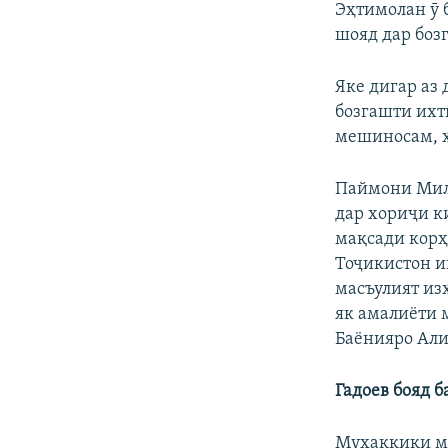
Эҳтимолан ӯ б
шояд дар боз
Яке дигар аз 
бозгашти ихт
мешиносам, ҳ
Паймони Милл
дар хориҷи к
мақсади корҳо
Тоҷикистон и
масъулият из
як амалиёти 
Баёнияро Али
Гадоев бояд 
Муҳаққиқи м