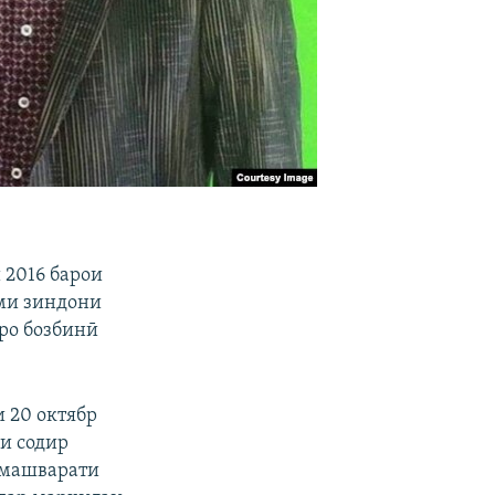
 2016 барои
кми зиндони
рро бозбинӣ
 20 октябр
ди содир
 машварати