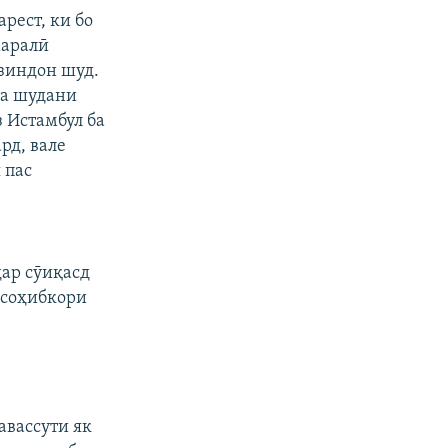
рест, ки бо
маралӣ
 зиндон шуд.
та шудани
з Истамбул ба
рд, вале
 пас
ар сӯиқасд
 соҳибкори
авассути як