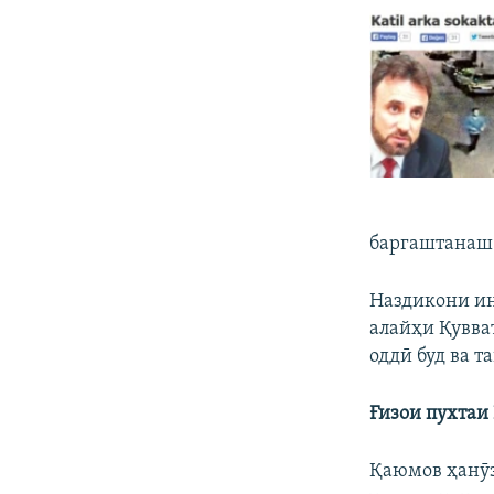
баргаштанаш 
Наздикони ин
алайҳи Қувва
оддӣ буд ва т
Ғизои пухтаи
Қаюмов ҳанӯз 