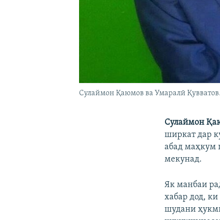
Сулаймон Қаюмов ва Умаралӣ Қувватов.
Сулаймон Қа
ширкат дар 
абад маҳкум 
мекунад.
Як манбаи ра
хабар дод, ки
шудани ҳукми