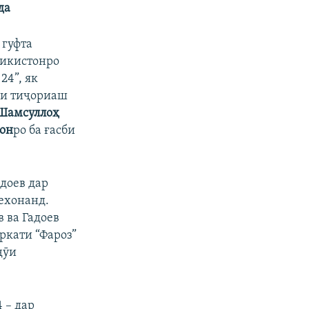
да
 гуфта
ҷикистонро
24”, як
ки тиҷориаш
Шамсуллоҳ
он
ро ба ғасби
адоев дар
ехонанд.
 ва Гадоев
ркати “Фароз”
ҷӯи
 – дар