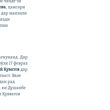
и чанде ба
ова
, ҳамсари
б дар манзили
баъди
опии
мекунанд. Дар
 рӯзи 17 феврал
ӣ Қуватов
дар
ааст. Вале
дан рад
д, ки Душанбе
и Қувватов