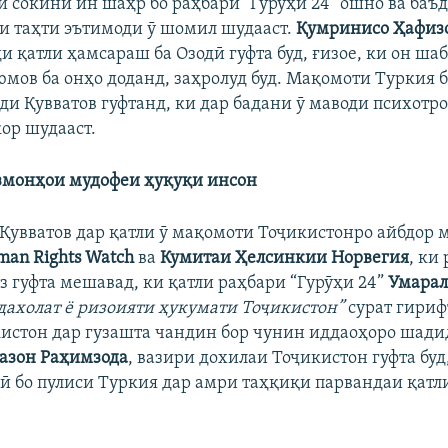
и сокини ин шаҳр бо раҳбари "Гурӯҳи 24" ошно ва баъд
и таҳти эътимоди ӯ шомил шудааст. ​
Қумринисо Ҳафиз
и қатли ҳамсараш ба Озодӣ гуфта буд, ғизое, ки он ша
мов ба онҳо доданд, заҳролуд буд. Мақомоти Туркия 
ди Қувватов гуфтанд, ки дар бадани ӯ маводи психотр
ор шудааст.
змонҳои мудофеи ҳуқуқи инсон
Қувватов дар қатли ӯ мақомоти Тоҷикистонро айбдор 
an Rights Watch
ва
Кумитаи Ҳелсинкии Норвегия
, ки
з гуфта мешавад, ки қатли раҳбари “Гурӯҳи 24”
Умарал
дахолат ё ризоияти ҳукумати Тоҷикистон”
сурат гирифт
истон дар гузашта чандин бор чунин иддаоҳоро шади
азон Раҳимзода
, вазири дохилаи Тоҷикистон гуфта бу
ӣ бо пулиси Туркия дар амри таҳқиқи парвандаи қатл