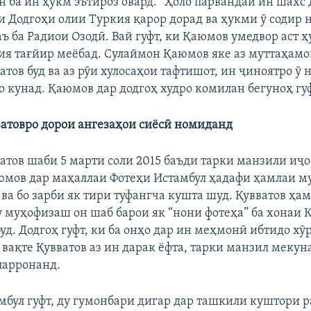
 ба ин ҳукм эътироз овард. “Ҳоло парвандаи ин шахс
и Додгоҳи олии Туркия қарор дорад ва ҳукми ӯ содир 
аъ ба Радиои Озодӣ. Вай гуфт, ки Қаюмов умедвор аст
ия тағйир меёбад. Сулаймон Қаюмов яке аз муттаҳам
тов буд ва аз рӯи хулосаҳои тафтишот, ин ҷиноятро ӯ
о кунад. Қаюмов дар додгоҳ худро комилан бегуноҳ гуф
атовро дорои ангезаҳои сиёсӣ номиданд
атов шаби 5 марти соли 2015 баъди тарки манзили иҷ
мов дар маҳаллаи Фотеҳи Истамбул ҳадафи ҳамлаи м
ва бо зарби як тири туфангча кушта шуд. Қувватов ҳам
ду муҳофизаш он шаб барои як “нони фотеҳа” ба хонаи
уд. Додгоҳ гуфт, ки ба онҳо дар ин меҳмонӣ ибтидо хӯ
 вақте Қувватов аз ин дарак ёфта, тарки манзил мекуна
парронанд.
мбул гуфт, ду гумонбари дигар дар ташкили куштори 