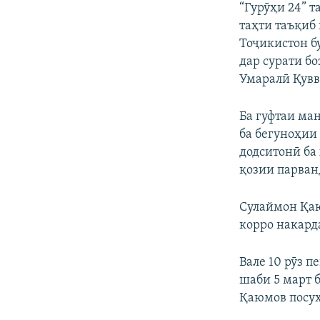
“Гурӯҳи 24” 
таҳти таъқиб
Тоҷикистон бу
дар сурати б
Умаралӣ Қувв
Ба гуфтаи ма
ба бегуноҳии 
додситонӣ ба
қозии парван
Сулаймон Қаю
корро накарда
Вале 10 рӯз п
шаби 5 март 
Қаюмов посух 