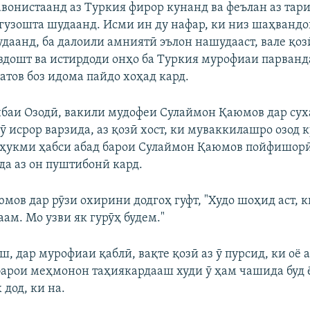
тавонистаанд аз Туркия фирор кунанд ва феълан аз тар
 гузошта шудаанд. Исми ин ду нафар, ки низ шаҳванд
даанд, ба далоили амниятӣ эълон нашудааст, вале қозӣ
оздошт ва истирдоди онҳо ба Туркия мурофиаи парванд
атов боз идома пайдо хоҳад кард.
нбаи Озодӣ, вакили мудофеи Сулаймон Қаюмов дар су
ӯ исрор варзида, аз қозӣ хост, ки муваккилашро озод 
 ҳукми ҳабси абад барои Сулаймон Қаюмов пойфишорӣ
да аз он пуштибонӣ кард.
мов дар рӯзи охирини додгоҳ гуфт, "Худо шоҳид аст, 
ам. Мо узви як гурӯҳ будем."
еш, дар мурофиаи қаблӣ, вақте қозӣ аз ӯ пурсид, ки оё 
барои меҳмонон таҳиякардааш худи ӯ ҳам чашида буд ё
дод, ки на.