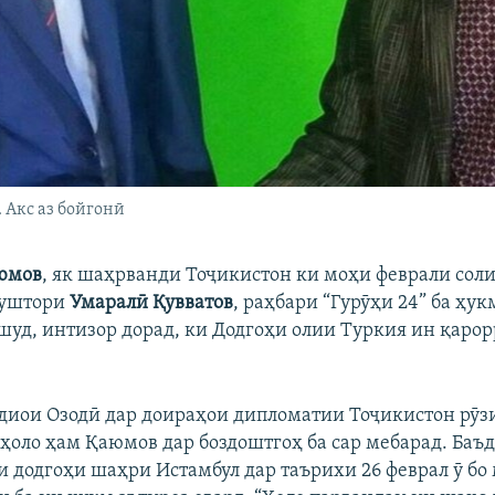
 Акс аз бойгонӣ
юмов
, як шаҳрванди Тоҷикистон ки моҳи феврали соли
куштори
Умаралӣ Қувватов
, раҳбари “Гурӯҳи 24” ба ҳу
шуд, интизор дорад, ки Додгоҳи олии Туркия ин қаро
диои Озодӣ дар доираҳои дипломатии Тоҷикистон рӯзи
 ҳоло ҳам Қаюмов дар боздоштгоҳ ба сар мебарад. Баъ
 додгоҳи шаҳри Истамбул дар таърихи 26 феврал ӯ бо