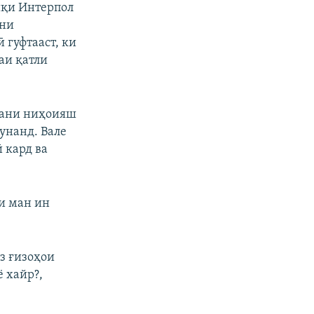
иқи Интерпол
они
 гуфтааст, ки
аи қатли
хани ниҳоияш
кунанд. Вале
 кард ва
ки ман ин
аз ғизоҳои
 хайр?,