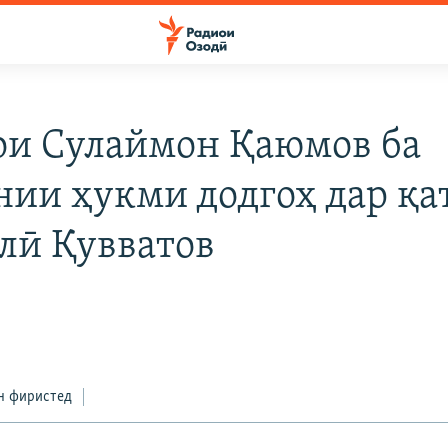
ои Сулаймон Қаюмов ба
нии ҳукми додгоҳ дар қа
лӣ Қувватов
н фиристед