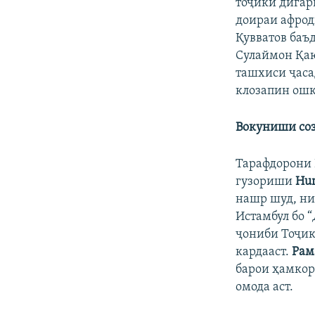
тоҷики дигар
доираи афрод
Қувватов баъд
Сулаймон Қаю
ташхиси ҷаса
клозапин ошк
Вокуниши со
Тарафдорони 
гузориши
Hum
нашр шуд, ни
Истамбул бо “
ҷониби Тоҷик
кардааст.
Рам
барои ҳамкор
омода аст.