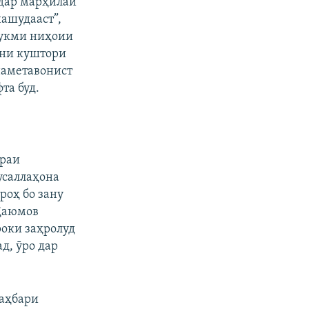
 дар марҳилаи
нашудааст”,
 ҳукми ниҳоии
они куштори
 наметавонист
та буд.
ораи
усаллаҳона
роҳ бо зану
 Қаюмов
роки заҳролуд
д, ӯро дар
раҳбари