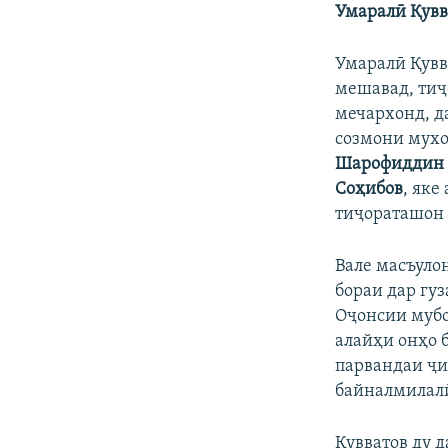
Умаралӣ Қувв
Умаралӣ Қувв
мешавад, тиҷ
мечархонд, да
созмони мухо
Шарофиддин 
Соҳибов
, як
тиҷораташон 
Вале масъулон
бораи дар гу
Оҷонсии мубо
алайҳи онҳо 
парвандаи ҷи
байналмилалӣ
Қувватов ду д