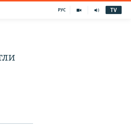
TV
РУС
тли