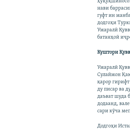
ҳуқуқшиносон
нави барраси
гуфт ин манб
додгоҳи Турк
Умаралӣ Қувва
батанҳоӣ иҷр
Куштори Қувв
Умаралӣ Қувв
Сулаймон Қаю
қарор гирифт 
ду писар ва 
даъват шуда б
додаанд, вале
сари кӯча ме
Додгоҳи Иста