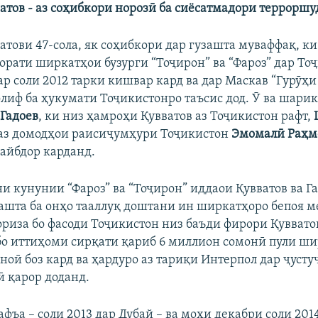
атов - аз соҳибкори норозӣ ба сиёсатмадори терроршу
атови 47-сола, як соҳибкори дар гузашта муваффақ, ки
орати ширкатҳои бузурги “Тоҷирон” ва “Фароз” дар То
р соли 2012 тарки кишвар кард ва дар Маскав “Гурӯҳи 
лиф ба ҳукумати Тоҷикистонро таъсис дод. Ӯ ва шари
Гадоев
, ки низ ҳамроҳи Қувватов аз Тоҷикистон рафт,
е аз домодҳои раисиҷумҳури Тоҷикистон
Эмомалӣ Раҳм
айбдор карданд.
и кунунии “Фароз” ва “Тоҷирон” иддаои Қувватов ва Г
зашта ба онҳо тааллуқ доштани ин ширкатҳоро бепоя м
риза бо фасоди Тоҷикистон низ баъди фирори Қувватов
бо иттиҳоми сирқати қариб 6 миллион сомонӣ пули ши
ноӣ боз кард ва ҳардуро аз тариқи Интерпол дар ҷусту
 қарор доданд.
афъа – соли 2013 дар Дубай – ва моҳи декабри соли 2014