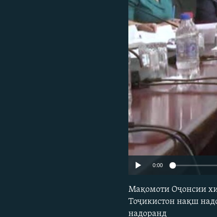
ГУЗОРИШҲОИ РАДИОӢ
0:00
Мақомоти Оҷонсии хи
Тоҷикистон нақш над
надоранд