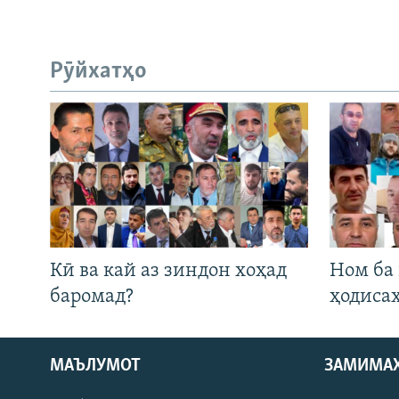
Рӯйхатҳо
Кӣ ва кай аз зиндон хоҳад
Ном ба
баромад?
ҳодиса
МАЪЛУМОТ
ЗАМИМА
Русский