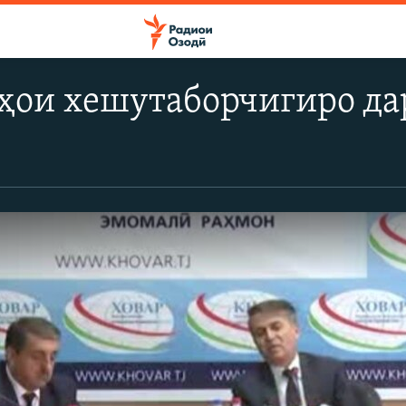
тҳои хешутаборчигиро да