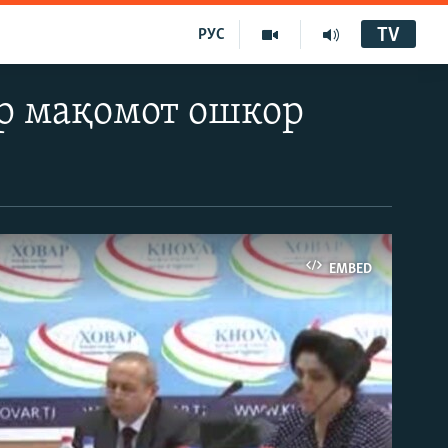
TV
РУС
р мақомот ошкор
EMBED