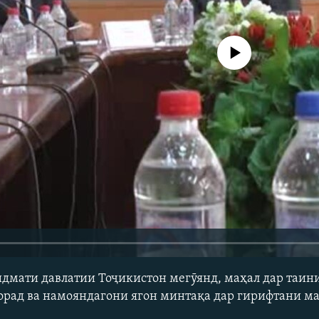
Феълан кор намекунад
дмати давлатии Тоҷикистон мегӯянд, маҳал дар таини
орад ва намояндагони ягон минтақа дар гирифтани м