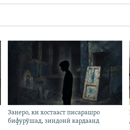
Занеро, ки хостааст писарашро
бифурӯшад, зиндонӣ кардаанд