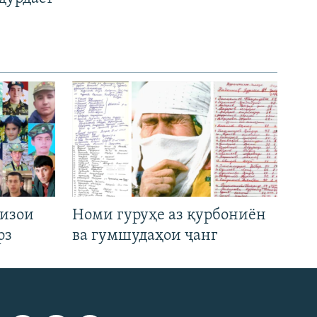
низои
Номи гуруҳе аз қурбониён
рз
ва гумшудаҳои ҷанг