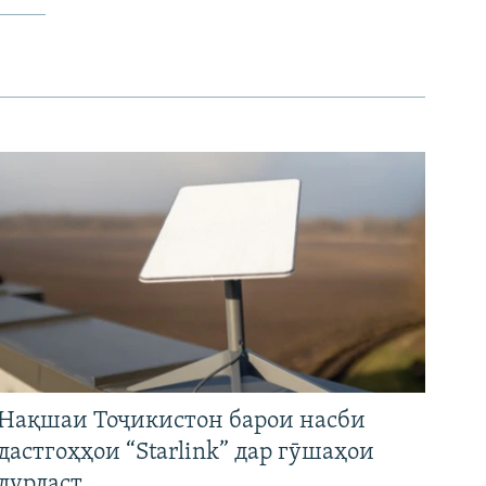
Нақшаи Тоҷикистон барои насби
дастгоҳҳои “Starlink” дар гӯшаҳои
дурдаст