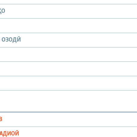
ҲО
И ОЗОДӢ
В
РАДИОӢ