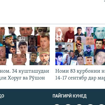
 ном. 34 кушташудаи
Номи 83 қурбонии 
ҳои Хоруғ ва Рӯшон
14-17 сентябр дар ма
ҲО
ПАЙГИРӢ КУНЕД