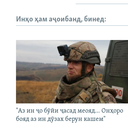
Инҳо ҳам аҷоибанд, бинед:
"Аз ин ҷо бӯйи ҷасад меояд… Онҳоро
бояд аз ин дӯзах берун кашем"