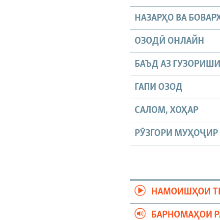
НАЗАРҲО ВА БОВАР
ОЗОДӢ ОНЛАЙН
БАЪД АЗ ГУЗОРИШ
ГАПИ ОЗОД
САЛОМ, ХОҲАР
РӮЗГОРИ МУҲОҶИР
НАМОИШҲОИ Т
БАРНОМАҲОИ 