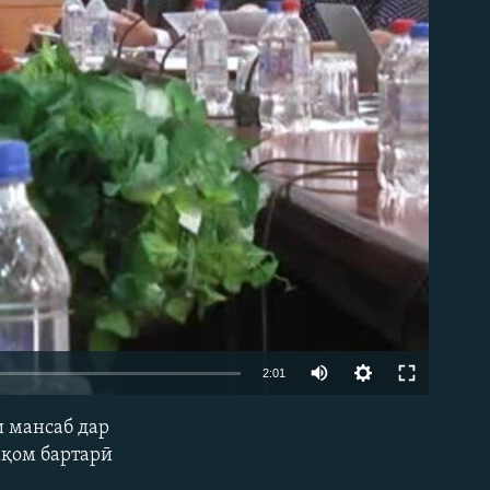
2:01
 мансаб дар
EMBED
ақом бартарӣ