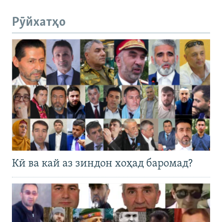
Рӯйхатҳо
Кӣ ва кай аз зиндон хоҳад баромад?