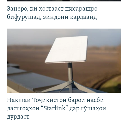
Занеро, ки хостааст писарашро
бифурӯшад, зиндонӣ кардаанд
Нақшаи Тоҷикистон барои насби
дастгоҳҳои “Starlink” дар гӯшаҳои
дурдаст