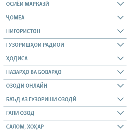
ОСИЁИ МАРКАЗӢ
ҶОМEА
НИГОРИСТОН
ГУЗОРИШҲОИ РАДИОӢ
ҲОДИСА
НАЗАРҲО ВА БОВАРҲО
ОЗОДӢ ОНЛАЙН
БАЪД АЗ ГУЗОРИШИ ОЗОДӢ
ГАПИ ОЗОД
САЛОМ, ХОҲАР