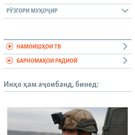
РӮЗГОРИ МУҲОҶИР
НАМОИШҲОИ ТВ
БАРНОМАҲОИ РАДИОӢ
Инҳо ҳам аҷоибанд, бинед: