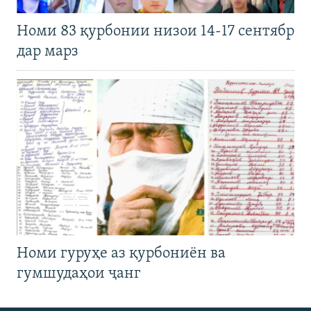
Номи 83 қурбонии низои 14-17 сентябр
дар марз
Номи гуруҳе аз қурбониён ва
гумшудаҳои ҷанг