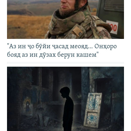
"Аз ин ҷо бӯйи ҷасад меояд… Онҳоро
бояд аз ин дӯзах берун кашем"