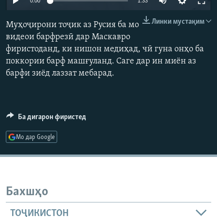
0:00
1:33
ГУЗОРИШҲОИ РАДИОӢ
Русский
Линки мустақим
Муҳоҷирони тоҷик аз Русия ба мо
видеои барфрезӣ дар Маскавро
ПАЙГИРӢ КУНЕД
фиристоданд, ки нишон медиҳад, чӣ гуна онҳо ба
поккории барф машғуланд. Саге дар ин миён аз
барфи зиёд лаззат мебарад.
Ҳамаи сомонаҳои RFE/RL
Ба дигарон фиристед
Мо дар Google
Бахшҳо
ТОҶИКИСТОН