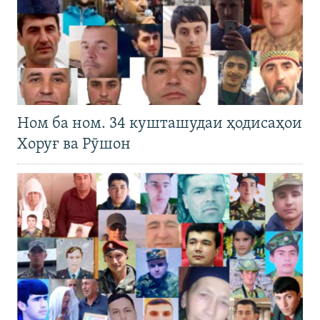
Ном ба ном. 34 кушташудаи ҳодисаҳои
Хоруғ ва Рӯшон