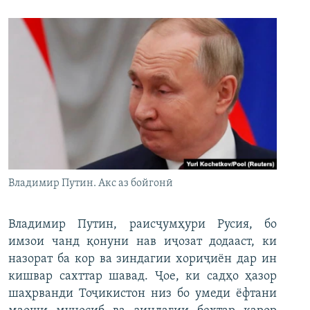
Владимир Путин. Акс аз бойгонӣ
Владимир Путин, раисҷумҳури Русия, бо
имзои чанд қонуни нав иҷозат додааст, ки
назорат ба кор ва зиндагии хориҷиён дар ин
кишвар сахттар шавад. Ҷое, ки садҳо ҳазор
шаҳрванди Тоҷикистон низ бо умеди ёфтани