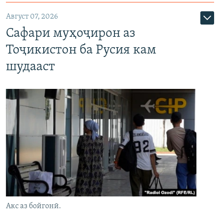
Август 07, 2026
Сафари муҳоҷирон аз
Тоҷикистон ба Русия кам
шудааст
Акс аз бойгонӣ.