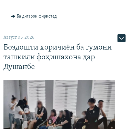
Ба дигарон фиристед
Август 05, 2026
Боздошти хориҷиён ба гумони
ташкили фоҳишахона дар
Душанбе