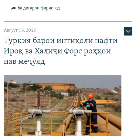
Ба дигарон фиристед
Август 06, 2026
Туркия барои интиқоли нафти
Ироқ ва Халиҷи Форс роҳҳои
нав меҷӯяд