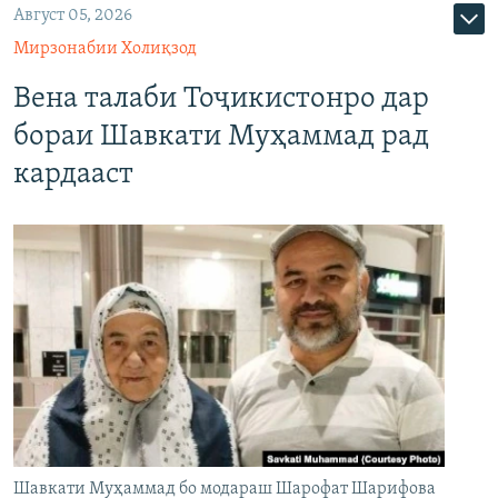
Август 05, 2026
Мирзонабии Холиқзод
Вена талаби Тоҷикистонро дар
бораи Шавкати Муҳаммад рад
кардааст
Шавкати Муҳаммад бо модараш Шарофат Шарифова