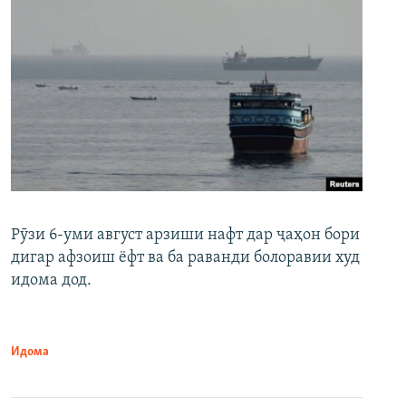
Рӯзи 6-уми август арзиши нафт дар ҷаҳон бори
дигар афзоиш ёфт ва ба раванди болоравии худ
идома дод.
Идома