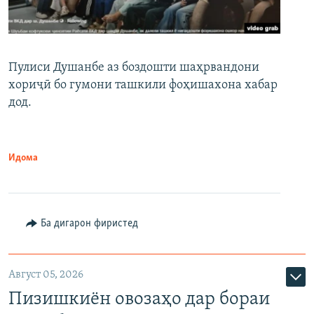
Пулиси Душанбе аз боздошти шаҳрвандони
хориҷӣ бо гумони ташкили фоҳишахона хабар
дод.
Идома
Ба дигарон фиристед
Август 05, 2026
Пизишкиён овозаҳо дар бораи