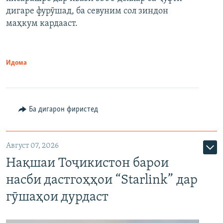
дигаре фурӯшад, ба севуним сол зиндон
маҳкум кардааст.
Идома
Ба дигарон фиристед
Август 07, 2026
Нақшаи Тоҷикистон барои
насби дастгоҳҳои “Starlink” дар
гӯшаҳои дурдаст