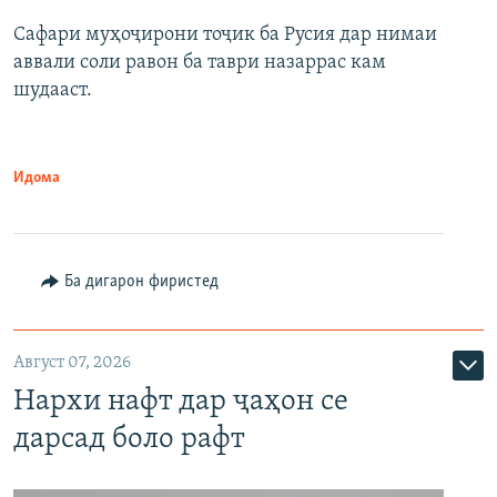
Сафари муҳоҷирони тоҷик ба Русия дар нимаи
аввали соли равон ба таври назаррас кам
шудааст.
Идома
Ба дигарон фиристед
Август 07, 2026
Нархи нафт дар ҷаҳон се
дарсад боло рафт