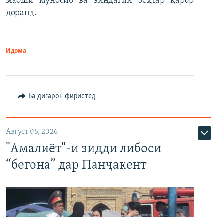
маоши муносиб ва зиндагии беҳтар қарор
доранд.
Идома
Ба дигарон фиристед
Август 05, 2026
"Амалиёт"-и зидди либоси
“бегона” дар Панҷакент