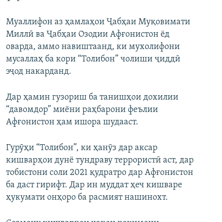
Муаллифон аз ҳамлаҳои Ҷабҳаи Муқовимати
Миллӣ ва Ҷабҳаи Озодии Афғонистон ёд
оварда, аммо навиштаанд, ки мухолифони
мусаллаҳ ба кори “Толибон” чолиши ҷиддӣ
эҷод накарданд.
Дар ҳамин гузориш ба танишҳои дохилии
“давомдор” миёни раҳбарони феълии
Афғонистон ҳам ишора шудааст.
Гурӯҳи “Толибон”, ки ҳанӯз дар аксар
кишварҳои дунё тундраву террористӣ аст, дар
тобистони соли 2021 қудратро дар Афғонистон
ба даст гирифт. Дар ин муддат ҳеч кишваре
ҳукумати онҳоро ба расмият нашинохт.