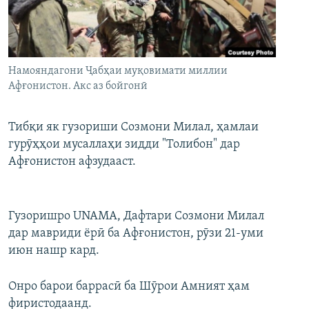
ГУЗОРИШҲОИ РАДИОӢ
Русский
ПАЙГИРӢ КУНЕД
Намояндагони Ҷабҳаи муқовимати миллии
Афғонистон. Акс аз бойгонӣ
Тибқи як гузориши Созмони Милал, ҳамлаи
гурӯҳҳои мусаллаҳи зидди "Толибон" дар
Ҳамаи сомонаҳои RFE/RL
Афғонистон афзудааст.
Гузоришро UNAMA, Дафтари Созмони Милал
дар мавриди ёрӣ ба Афғонистон, рӯзи 21-уми
июн нашр кард.
Онро барои баррасӣ ба Шӯрои Амният ҳам
фиристодаанд.