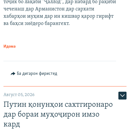
тоҷик бо лақаби "Ҷаллод", дар набард бо рақиби
480p
Auto
240p
360p
480p
чеченаш дар Арманистон дар сархати
720p
хабарҳои муҳим дар ин кишвар қарор гирифт
720p
1080p
ва баҳси зиёдеро барангехт.
1080p
Идома
Ба дигарон фиристед
Август 05, 2026
Путин қонунҳои сахтгиронаро
дар бораи муҳоҷирон имзо
кард