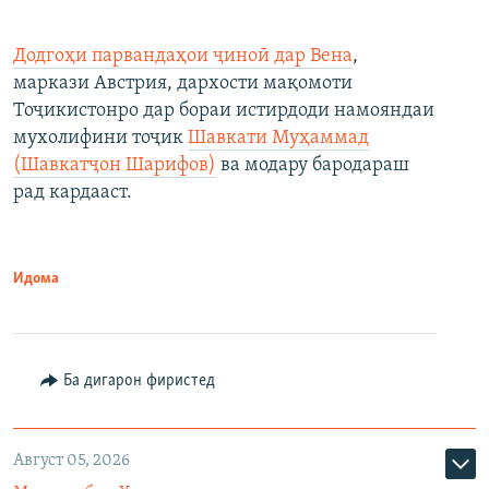
Додгоҳи парвандаҳои ҷиноӣ дар Вена
,
маркази Австрия, дархости мақомоти
Тоҷикистонро дар бораи истирдоди намояндаи
мухолифини тоҷик
Шавкати Муҳаммад
(Шавкатҷон Шарифов)
ва модару бародараш
рад кардааст.
Идома
Ба дигарон фиристед
Август 05, 2026