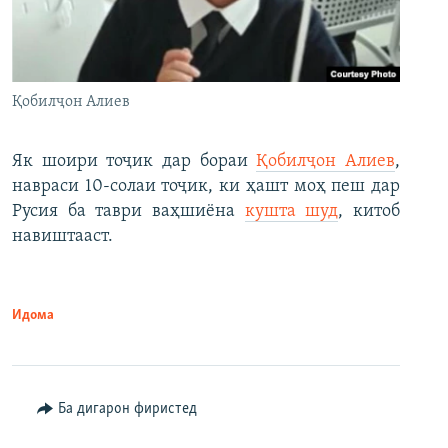
Қобилҷон Алиев
Як шоири тоҷик дар бораи
Қобилҷон Алиев
,
навраси 10-солаи тоҷик, ки ҳашт моҳ пеш дар
Русия ба таври ваҳшиёна
кушта шуд
, китоб
навиштааст.
Идома
Ба дигарон фиристед