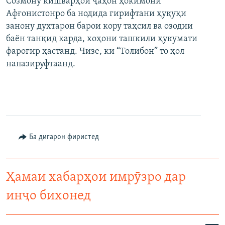
Созмону кишварҳои ҷаҳон ҳокимони
Афғонистонро ба нодида гирифтани ҳуқуқи
занону духтарон барои кору таҳсил ва озодии
баён танқид карда, хоҳони ташкили ҳукумати
фарогир ҳастанд. Чизе, ки “Толибон” то ҳол
напазируфтаанд.
Ба дигарон фиристед
Ҳамаи хабарҳои имрӯзро дар
инҷо бихонед