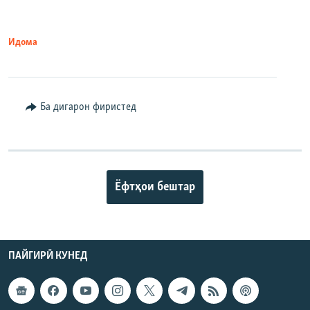
Идома
Ба дигарон фиристед
Ёфтҳои бештар
ПАЙГИРӢ КУНЕД