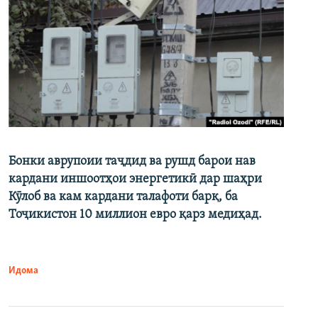
Бонки аврупоии таҷдид ва рушд барои нав
кардани иншоотҳои энергетикӣ дар шаҳри
Кӯлоб ва кам кардани талафоти барқ, ба
Тоҷикистон 10 миллион евро қарз медиҳад.
Идома