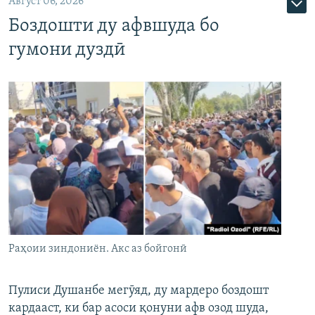
Август 06, 2026
Боздошти ду афвшуда бо
гумони дуздӣ
Раҳоии зиндониён. Акс аз бойгонӣ
Пулиси Душанбе мегӯяд, ду мардеро боздошт
кардааст, ки бар асоси қонуни афв озод шуда,