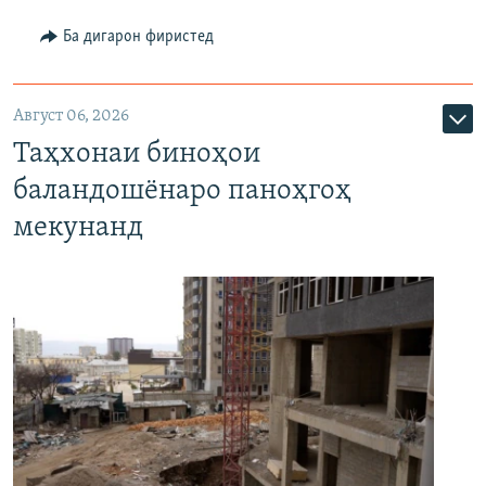
Ба дигарон фиристед
Август 06, 2026
Таҳхонаи биноҳои
баландошёнаро паноҳгоҳ
мекунанд