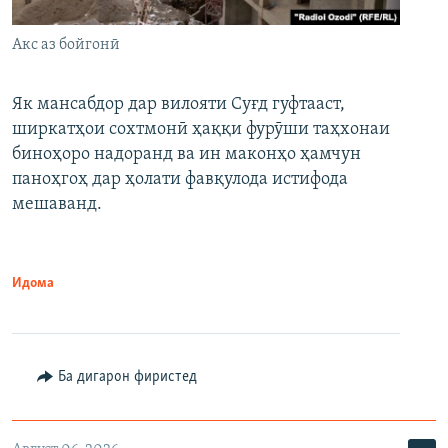
Акс аз бойгонӣ
Як мансабдор дар вилояти Суғд гуфтааст,
ширкатҳои сохтмонӣ ҳаққи фурӯши таҳхонаи
биноҳоро надоранд ва ин маконҳо ҳамчун
паноҳгоҳ дар ҳолати фавқулода истифода
мешаванд.
Идома
Ба дигарон фиристед