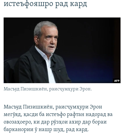
истеъфояшро рад кард
Масъуд Пизишкиён, раисҷумҳури Эрон.
Масъуд Пизишкиён, раисҷумҳури Эрон
мегӯяд, қасди ба истеъфо рафтан надорад ва
овозаҳоеро, ки дар рӯзҳои ахир дар бораи
барканории ӯ нашр шуд, рад кард.