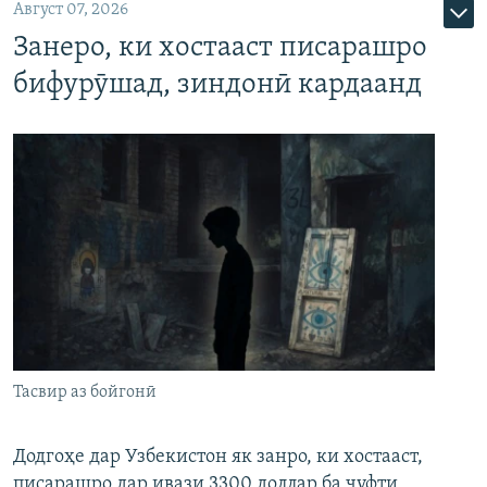
Август 07, 2026
Занеро, ки хостааст писарашро
бифурӯшад, зиндонӣ кардаанд
Тасвир аз бойгонӣ
Додгоҳе дар Узбекистон як занро, ки хостааст,
писарашро дар ивази 3300 доллар ба ҷуфти