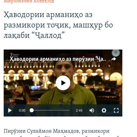
Мирзонабии Холиқзод
Ҳаводории арманиҳо аз
размикори тоҷик, машҳур бо
лақаби “Ҷаллод”
Ҳаводории арманиҳо аз пирӯзии "Ҷаллод"-и тоҷик
Феълан кор намекунад
Auto
0:00
2:49
240p
Пирӯзии Сулаймон Маҳмадов, размикори
360p