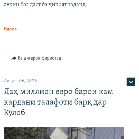
лекин боз даст ба ҷиноят заданд.
Идома
Ба дигарон фиристед
Август 06, 2026
Даҳ миллион евро барои кам
кардани талафоти барқ дар
Кӯлоб