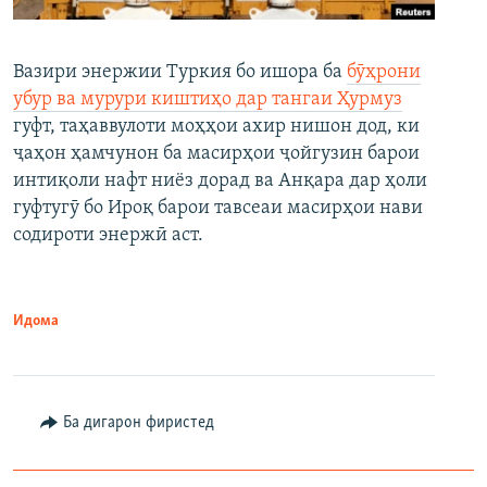
Вазири энержии Туркия бо ишора ба
бӯҳрони
убур ва мурури киштиҳо дар тангаи Ҳурмуз
гуфт, таҳаввулоти моҳҳои ахир нишон дод, ки
ҷаҳон ҳамчунон ба масирҳои ҷойгузин барои
интиқоли нафт ниёз дорад ва Анқара дар ҳоли
гуфтугӯ бо Ироқ барои тавсеаи масирҳои нави
содироти энержӣ аст.
Идома
Ба дигарон фиристед