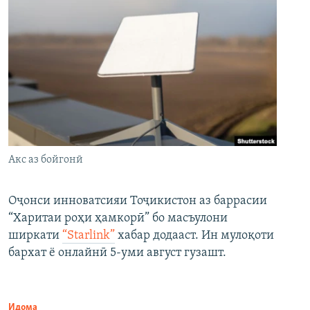
Акс аз бойгонӣ
Оҷонси инноватсияи Тоҷикистон аз баррасии
“Харитаи роҳи ҳамкорӣ” бо масъулони
ширкати
“Starlink”
хабар додааст. Ин мулоқоти
бархат ё онлайнӣ 5-уми август гузашт.
Идома