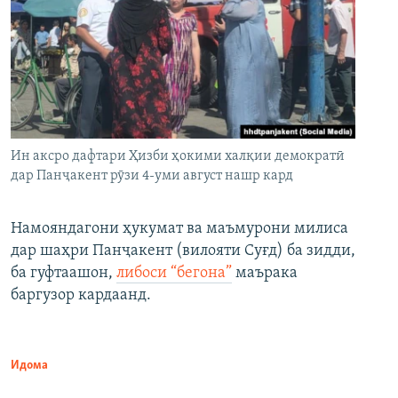
Ин аксро дафтари Ҳизби ҳокими халқии демократӣ
дар Панҷакент рӯзи 4-уми август нашр кард
Намояндагони ҳукумат ва маъмурони милиса
дар шаҳри Панҷакент (вилояти Суғд) ба зидди,
ба гуфтаашон,
либоси “бегона”
маърака
баргузор кардаанд.
Идома