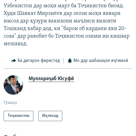
Узбекистон дар моҳи март ба Тоҷикистон биояд.
Худи Шавкат Мирзиёев дар оғози моҳи январи
имсол дар ҳузури вакилони маҷлиси вилояти
Тошканд хабар дод, ки "барои об кардани яхи 20-
сола" дар равобит бо Тоҷикистон озими ин кишвар
мешавад.
Ба дигарон фиристед
Мо дар шабакаҳои иҷтимоӣ
Муллораҷаб Юсуфӣ
Гӯшаҳо
Тоҷикистон
Иқтисод