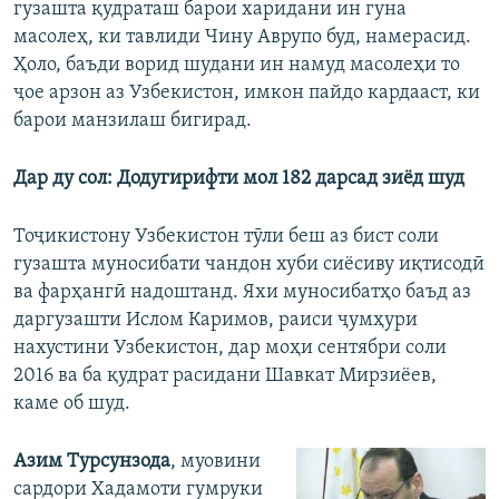
гузашта қудраташ барои харидани ин гуна
масолеҳ, ки тавлиди Чину Аврупо буд, намерасид.
Ҳоло, баъди ворид шудани ин намуд масолеҳи то
ҷое арзон аз Узбекистон, имкон пайдо кардааст, ки
барои манзилаш бигирад.
Дар ду сол: Додугирифти мол 182 дарсад зиёд шуд
Тоҷикистону Узбекистон тӯли беш аз бист соли
гузашта муносибати чандон хуби сиёсиву иқтисодӣ
ва фарҳангӣ надоштанд. Яхи муносибатҳо баъд аз
даргузашти Ислом Каримов, раиси ҷумҳури
нахустини Узбекистон, дар моҳи сентябри соли
2016 ва ба қудрат расидани Шавкат Мирзиёев,
каме об шуд.
Азим Турсунзода
, муовини
сардори Хадамоти гумруки