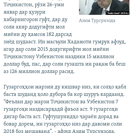
Тоҷикистон, рӯзи 26-уми
январ дар ҳузури
хабарнигорон гуфт, дар ду
Азим Турсунзода
соли ахир додугифти мол
миёни ду ҳамсоя 182 дарсад
зиёд шудааст. Ин масъули Хадамоти гумрук афзуд,
агар дар соли 2015 додугирифти мол миёни
Тоҷикистону Узбекистон наздики 15 миллион
доллар буд, пас, дар соли гузашта ин рақам ба беш
аз 126 миллион доллар расид.
Гузаргоҳҳои марзии ду кишвар низ, ки солҳо қабл
баста шуданд ҳоло дубора ба кор шуруъ кардаанд.
“Феълан дар марзи Тоҷикистон ва Узбекистон 7
гузаргоҳи наздисарҳадӣ фаъол аст. 9 гузаргоҳи
дигар баста аст. Гуфтушунидҳо ҷараён дорад ва
бовар дорем, ин гузаргоҳҳо низ дар давоми соли
2018 боз мешаванд”, - афзуд Азим Турсунзода.