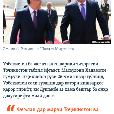
ГУЗОРИШҲОИ РАДИОӢ
Русский
ПАЙГИРӢ КУНЕД
Эмомалӣ Раҳмон ва Шавкат Мирзиёев
Ҳамаи сомонаҳои RFE/RL
Узбекистон ба яке аз панҷ шарики тиҷоратии
Тоҷикистон табдил ёфтааст. Масъулони Хадамоти
гумруки Тоҷикистон рӯзи 26-уми январ гуфтанд,
Узбекистон соли гузашта дар қатори кишварҳое
қарор гирифт, ки Душанбе аз ҳама бештар бо онҳо
додугирифти молӣ дошт.
Феълан дар марзи Тоҷикистон ва