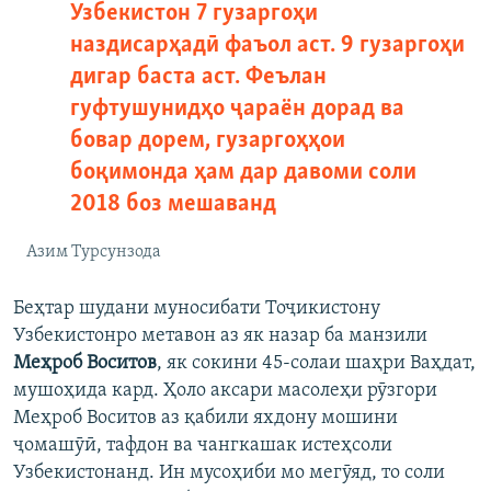
Узбекистон 7 гузаргоҳи
наздисарҳадӣ фаъол аст. 9 гузаргоҳи
дигар баста аст. Феълан
гуфтушунидҳо ҷараён дорад ва
бовар дорем, гузаргоҳҳои
боқимонда ҳам дар давоми соли
2018 боз мешаванд
Азим Турсунзода
Беҳтар шудани муносибати Тоҷикистону
Узбекистонро метавон аз як назар ба манзили
Меҳроб Воситов
, як сокини 45-солаи шаҳри Ваҳдат,
мушоҳида кард. Ҳоло аксари масолеҳи рӯзгори
Меҳроб Воситов аз қабили яхдону мошини
ҷомашӯӣ, тафдон ва чангкашак истеҳсоли
Узбекистонанд. Ин мусоҳиби мо мегӯяд, то соли