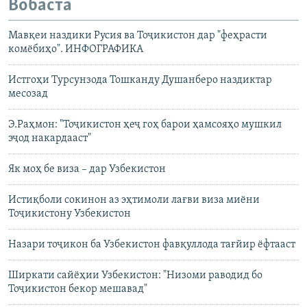
Вобаста
Мавқеи наздики Русия ва Тоҷикистон дар "феҳрасти
комёбиҳо". ИНФОГРАФИКА
Истгоҳи Турсунзода Тошканду Душанберо наздиктар
месозад
Э.Раҳмон: "Тоҷикистон ҳеҷ гоҳ барои ҳамсояҳо мушкил
эҷод накардааст"
Як моҳ бе виза – дар Узбекистон
Истиқболи сокинон аз эҳтимоли лағви виза миёни
Тоҷикистону Узбекистон
Назари тоҷикон ба Узбекистон фавқуллода тағйир ёфтааст
Ширкати сайёҳии Узбекистон: "Низоми раводид бо
Тоҷикистон бекор мешавад"