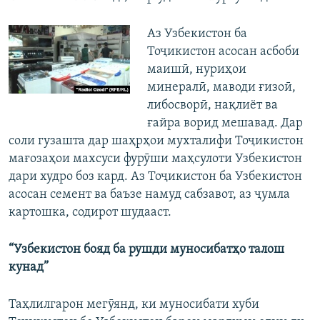
Аз Узбекистон ба
Тоҷикистон асосан асбоби
маишӣ, нуриҳои
минералӣ, маводи ғизоӣ,
либосворӣ, нақлиёт ва
ғайра ворид мешавад. Дар
соли гузашта дар шаҳрҳои мухталифи Тоҷикистон
мағозаҳои махсуси фурӯши маҳсулоти Узбекистон
дари худро боз кард. Аз Тоҷикистон ба Узбекистон
асосан семент ва баъзе намуд сабзавот, аз ҷумла
картошка, содирот шудааст.
“Узбекистон бояд ба рушди муносибатҳо талош
кунад”
Таҳлилгарон мегӯянд, ки муносибати хуби