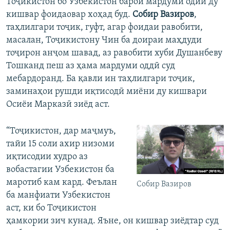
Тоҷикистон бо Узбекистон барои мардуми одии ду
кишвар фоидаовар хоҳад буд.
Собир Вазиров
,
таҳлилгари тоҷик, гуфт, агар фоидаи равобити,
масалан, Тоҷикистону Чин ба доираи маҳдуди
тоҷирон анҷом шавад, аз равобити хуби Душанбеву
Тошканд пеш аз ҳама мардуми оддӣ суд
мебардоранд. Ба қавли ин таҳлилгари тоҷик,
заминаҳои рушди иқтисодӣ миёни ду кишвари
Осиёи Марказӣ зиёд аст.
“Тоҷикистон, дар маҷмуъ,
тайи 15 соли ахир низоми
иқтисодии худро аз
вобастагии Узбекистон ба
маротиб кам кард. Феълан
Собир Вазиров
ба манфиати Узбекистон
аст, ки бо Тоҷикистон
ҳамкории зич кунад. Яъне, он кишвар зиёдтар суд