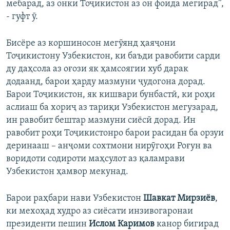
мебарад, аз онки Тоҷикистон аз он фоида мегирад”,
- гуфт ӯ.
Бисёре аз коршиносон мегӯянд ҳаяҷони
Тоҷикистону Узбекистон, ки баъди равобити сарди
ду даҳсола аз оғози як ҳамсоягии хуб дарак
додаанд, барои ҳарду мазмуни ҷудогона дорад.
Барои Тоҷикистон, як кишвари бунбастӣ, ки роҳи
аслиаш ба хориҷ аз тариқи Узбекистон мегузарад,
ин равобит бештар мазмуни сиёсӣ дорад. Ин
равобит роҳи Тоҷикистонро барои расидан ба орзуи
деринааш – анҷоми сохтмони нирӯгоҳи Роғун ва
воридоти содироти маҳсулот аз қаламрави
Узбекистон ҳамвор мекунад.
Барои раҳбари нави Узбекистон
Шавкат Мирзиёв
,
ки мехоҳад худро аз сиёсати инзивогаронаи
президенти пешин
Ислом Каримов
канор бигирад