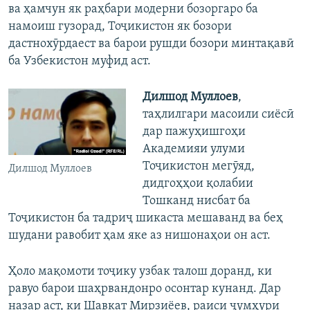
ва ҳамчун як раҳбари модерни бозоргаро ба
намоиш гузорад, Тоҷикистон як бозори
дастнохӯрдаест ва барои рушди бозори минтақавӣ
ба Узбекистон муфид аст.
Дилшод Муллоев
,
таҳлилгари масоили сиёсӣ
дар пажуҳишгоҳи
Академияи улуми
Тоҷикистон мегӯяд,
Дилшод Муллоев
дидгоҳҳои қолабии
Тошканд нисбат ба
Тоҷикистон ба тадриҷ шикаста мешаванд ва беҳ
шудани равобит ҳам яке аз нишонаҳои он аст.
Ҳоло мақомоти тоҷику узбак талош доранд, ки
равуо барои шаҳрвандонро осонтар кунанд. Дар
назар аст, ки Шавкат Мирзиёев, раиси ҷумҳури