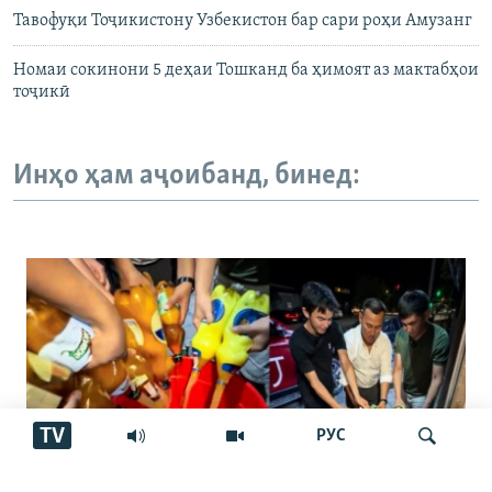
Тавофуқи Тоҷикистону Узбекистон бар сари роҳи Амузанг
Номаи сокинони 5 деҳаи Тошканд ба ҳимоят аз мактабҳои
тоҷикӣ
Инҳо ҳам аҷоибанд, бинед:
TV
РУС