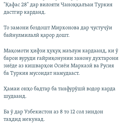
"Қафас 28" дар вилояти Чаноққалъаи Туркия
дастгир карданд.
То замони боздошт Мирхонова дар ҷустуҷӯи
байнулмилалӣ қарор дошт.
Мақомоти ҳифзи ҳуқуқ маълум кардаанд, ки ӯ
барои вуруди ғайриқонунии занону духтарони
зиёде аз кишварҳои Осиёи Марказӣ ва Русия
ба Туркия мусоидат намудааст.
Ҳамаи онҳо бадтар ба танфурӯшӣ водор карда
шудаанд.
Ба ӯ дар Узбекистон аз 8 то 12 сол зиндон
таҳдид мекунад.