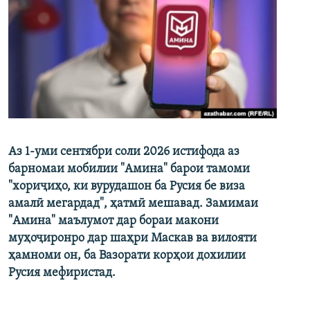
Аз 1-уми сентябри соли 2026 истифода аз
барномаи мобилии "Амина" барои тамоми
"хориҷиҳо, ки вурудашон ба Русия бе виза
амалӣ мегардад", ҳатмӣ мешавад. Замимаи
"Амина" маълумот дар бораи макони
муҳоҷиронро дар шаҳри Маскав ва вилояти
ҳамноми он, ба Вазорати корҳои дохилии
Русия мефиристад.