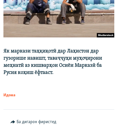
Як маркази таҳқиқотӣ дар Лаҳистон дар
гузорише навишт, таваҷҷуҳи муҳоҷирони
меҳнатӣ аз кишварҳои Осиёи Марказӣ ба
Русия коҳиш ёфтааст.
Идома
Ба дигарон фиристед