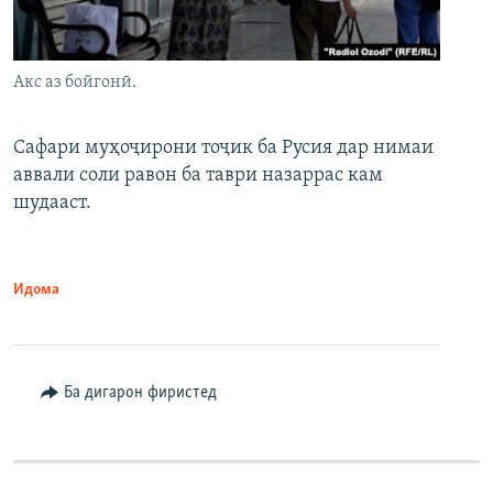
Акс аз бойгонӣ.
Сафари муҳоҷирони тоҷик ба Русия дар нимаи
аввали соли равон ба таври назаррас кам
шудааст.
Идома
Ба дигарон фиристед