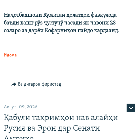
Наҷотбахшони Кумитаи ҳолатҳои фавқулода
баъди ҳашт рӯз ҷустуҷӯ ҷасади як ҷавони 28-
соларо аз дарёи Кофарниҳон пайдо кардаанд.
Идома
Ба дигарон фиристед
Август 09, 2026
Қабули таҳримҳои нав алайҳи
Русия ва Эрон дар Сенати