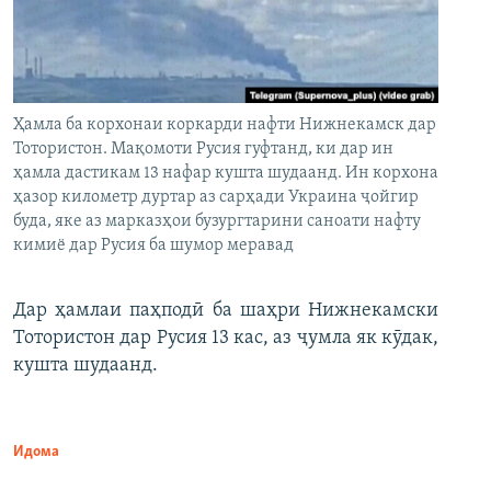
Ҳамла ба корхонаи коркарди нафти Нижнекамск дар
Тотористон. Мақомоти Русия гуфтанд, ки дар ин
ҳамла дастикам 13 нафар кушта шудаанд. Ин корхона
ҳазор километр дуртар аз сарҳади Украина ҷойгир
буда, яке аз марказҳои бузургтарини саноати нафту
кимиё дар Русия ба шумор меравад
Дар ҳамлаи паҳподӣ ба шаҳри Нижнекамски
Тотористон дар Русия 13 кас, аз ҷумла як кӯдак,
кушта шудаанд.
Идома