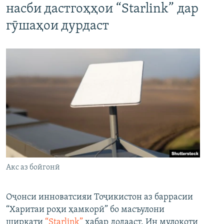
насби дастгоҳҳои “Starlink” дар
гӯшаҳои дурдаст
Акс аз бойгонӣ
Оҷонси инноватсияи Тоҷикистон аз баррасии
“Харитаи роҳи ҳамкорӣ” бо масъулони
ширкати
“Starlink”
хабар додааст. Ин мулоқоти