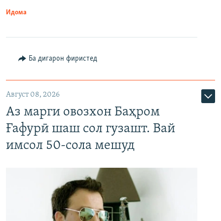
Идома
Ба дигарон фиристед
Август 08, 2026
Аз марги овозхон Баҳром
Ғафурӣ шаш сол гузашт. Вай
имсол 50-сола мешуд