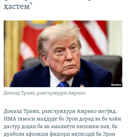
ҳастем"
Доналд Трамп, раисҷумҳури Амрико.
Доналд Трамп, раисҷумҳури Амрико мегӯяд,
ИМА тамоси маҳдуде бо Эрон дорад ва ба ҷойи
дастур додан ба як амалиёти низомии нав, ба
дунболи афзоиши фишори иқтисодӣ ба Эрон