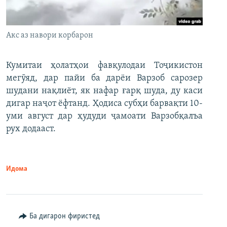
Акс аз навори корбарон
Кумитаи ҳолатҳои фавқулодаи Тоҷикистон
мегӯяд, дар пайи ба дарёи Варзоб сарозер
шудани нақлиёт, як нафар ғарқ шуда, ду каси
дигар наҷот ёфтанд. Ҳодиса субҳи барвақти 10-
уми август дар ҳудуди ҷамоати Варзобқалъа
рух додааст.
Идома
Ба дигарон фиристед