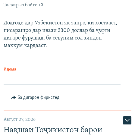
Тасвир аз бойгонӣ
Додгоҳе дар Узбекистон як занро, ки хостааст,
писарашро дар ивази 3300 доллар ба ҷуфти
дигаре фурӯшад, ба севуним сол зиндон
маҳкум кардааст.
Идома
Ба дигарон фиристед
Август 07, 2026
Нақшаи Тоҷикистон барои