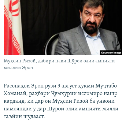
Муҳсин Ризоӣ, дабири нави Шӯрои олии амнияти
миллии Эрон.
Расонаҳои Эрон рӯзи 9 август ҳукми Муҷтабо
Хоманаӣ, раҳбари Ҷумҳурии исломиро нашр
карданд, ки дар он Муҳсин Ризоӣ ба унвони
намояндаи ӯ дар Шӯрои олии амнияти миллӣ
таъйин шудааст.