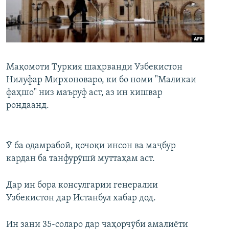
ГУЗОРИШҲОИ РАДИОӢ
Русский
ПАЙГИРӢ КУНЕД
Мақомоти Туркия шаҳрванди Узбекистон
Нилуфар Мирхоноваро, ки бо номи "Маликаи
фаҳшо" низ маъруф аст, аз ин кишвар
рондаанд.
Ҳамаи сомонаҳои RFE/RL
Ӯ ба одамрабоӣ, қочоқи инсон ва маҷбур
кардан ба танфурӯшӣ муттаҳам аст.
Дар ин бора консулгарии генералии
Узбекистон дар Истанбул хабар дод.
Ин зани 35-соларо дар чаҳорчӯби амалиёти