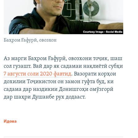
Баҳром Ғафурӣ, овозхон
Аз марги Баҳром Ғафурӣ, овозхони тоҷик, шаш
сол гузашт. Вай дар як садамаи нақлиётӣ субҳи
7 августи соли 2020 фавтид
. Вазорати корҳои
дохилии Тоҷикистон он замон гуфта буд, ки
садама дар наздикии Донишгоҳи омӯзгорӣ
дар шаҳри Душанбе рух додааст.
Идома