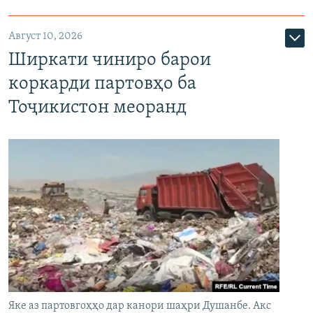
Август 10, 2026
Ширкати чиниро барои
коркарди партовҳо ба
Тоҷикистон меоранд
Яке аз партовгоҳҳо дар канори шаҳри Душанбе. Акс