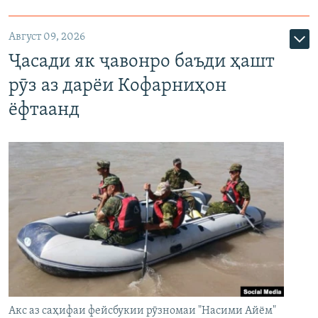
Август 09, 2026
Ҷасади як ҷавонро баъди ҳашт
рӯз аз дарёи Кофарниҳон
ёфтаанд
Акс аз саҳифаи фейсбукии рӯзномаи "Насими Айём"