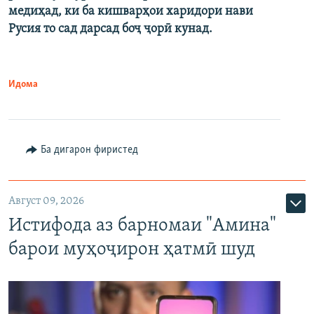
медиҳад, ки ба кишварҳои харидори нави
Русия то сад дарсад боҷ ҷорӣ кунад.
Идома
Ба дигарон фиристед
Август 09, 2026
Истифода аз барномаи "Амина"
барои муҳоҷирон ҳатмӣ шуд