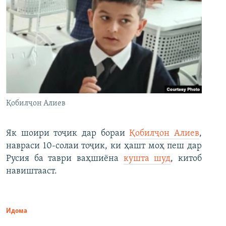
Қобилҷон Алиев
Як шоири тоҷик дар бораи
Қобилҷон Алиев
,
навраси 10-солаи тоҷик, ки ҳашт моҳ пеш дар
Русия ба таври ваҳшиёна
кушта шуд
, китоб
навиштааст.
Идома