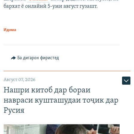
бархат ё онлайнӣ 5-уми август гузашт.
Идома
Ба дигарон фиристед
Август 07, 2026
Нашри китоб дар бораи
навраси кушташудаи тоҷик дар
Русия