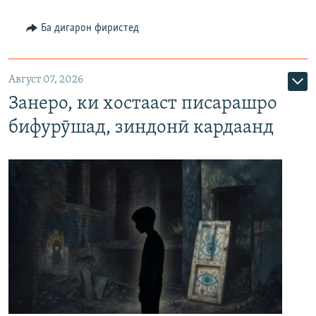
Ба дигарон фиристед
Август 07, 2026
Занеро, ки хостааст писарашро
бифурӯшад, зиндонӣ кардаанд