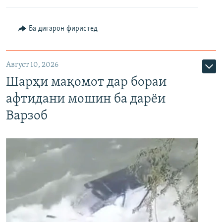
Ба дигарон фиристед
Август 10, 2026
Шарҳи мақомот дар бораи
афтидани мошин ба дарёи
Варзоб