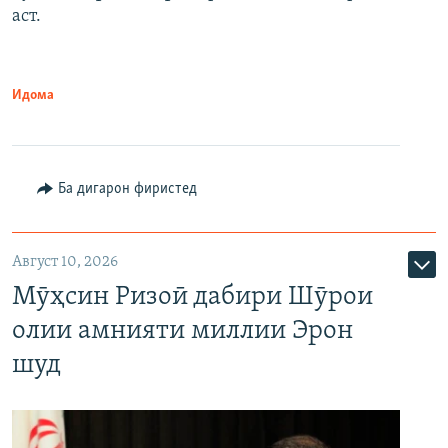
аст.
Идома
Ба дигарон фиристед
Август 10, 2026
Мӯҳсин Ризоӣ дабири Шӯрои
олии амнияти миллии Эрон
шуд