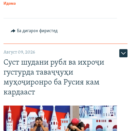
Идома
Ба дигарон фиристед
Август 09, 2026
Суст шудани рубл ва ихроҷи
густурда таваҷҷуҳи
муҳоҷиронро ба Русия кам
кардааст