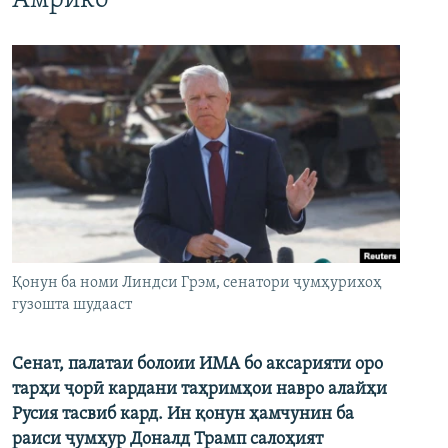
Амрико
Қонун ба номи Линдси Грэм, сенатори ҷумҳурихоҳ
гузошта шудааст
Сенат, палатаи болоии ИМА бо аксарияти оро
тарҳи ҷорӣ кардани таҳримҳои навро алайҳи
Русия тасвиб кард. Ин қонун ҳамчунин ба
раиси ҷумҳур Доналд Трамп салоҳият