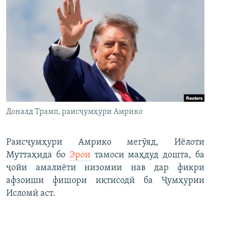
Доналд Трамп, раисҷумҳури Амрико
Раисҷумҳури Амрико мегӯяд, Иёлоти
Муттаҳида бо
Эрон
тамоси маҳдуд дошта, ба
ҷойи амалиёти низомии нав дар фикри
афзоиши фишори иқтисодӣ ба Ҷумҳурии
Исломӣ аст.