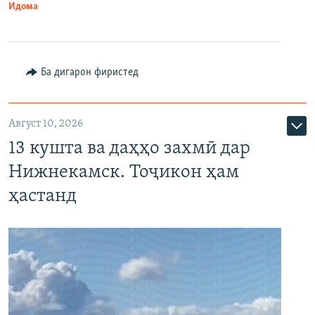
Идома
Ба дигарон фиристед
Август 10, 2026
13 кушта ва даҳҳо захмӣ дар
Нижнекамск. Тоҷикон ҳам
ҳастанд