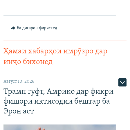
Ба дигарон фиристед
Ҳамаи хабарҳои имрӯзро дар
инҷо бихонед
Август 10, 2026
Трамп гуфт, Амрико дар фикри
фишори иқтисодии бештар ба
Эрон аст