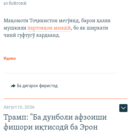
аз бойгонӣ
Мақомоти Тоҷикистон мегӯянд, барои ҳалли
мушкили
партовҳои маишӣ
, бо як ширкати
чинӣ гуфтугӯ кардаанд.
Идома
Ба дигарон фиристед
Август 10, 2026
Трамп: "Ба дунболи афзоиши
фишори иқтисодӣ ба Эрон