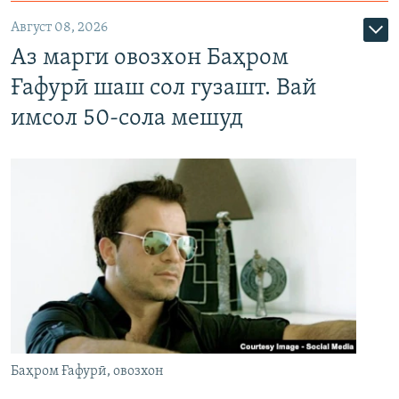
Август 08, 2026
Аз марги овозхон Баҳром
Ғафурӣ шаш сол гузашт. Вай
имсол 50-сола мешуд
Баҳром Ғафурӣ, овозхон