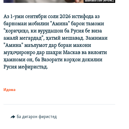
Аз 1-уми сентябри соли 2026 истифода аз
барномаи мобилии "Амина" барои тамоми
"хориҷиҳо, ки вурудашон ба Русия бе виза
амалӣ мегардад", ҳатмӣ мешавад. Замимаи
"Амина" маълумот дар бораи макони
муҳоҷиронро дар шаҳри Маскав ва вилояти
ҳамноми он, ба Вазорати корҳои дохилии
Русия мефиристад.
Идома
Ба дигарон фиристед