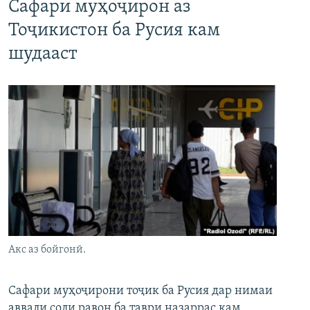
Сафари муҳоҷирон аз
Тоҷикистон ба Русия кам
шудааст
Акс аз бойгонӣ.
Сафари муҳоҷирони тоҷик ба Русия дар нимаи
аввали соли равон ба таври назаррас кам