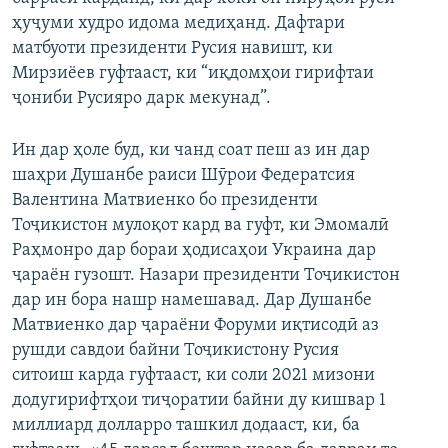
ҳуҷуми худро идома медиҳанд. Дафтари
матбуоти президенти Русия навишт, ки
Мирзиёев гуфтааст, ки “иқдомҳои гирифтаи
ҷониби Русияро дарк мекунад”.
Ин дар ҳоле буд, ки чанд соат пеш аз ин дар
шаҳри Душанбе раиси Шӯрои Федератсия
Валентина Матвиенко бо президенти
Тоҷикистон мулоқот кард ва гуфт, ки Эмомалӣ
Раҳмонро дар бораи ҳодисаҳои Украина дар
ҷараён гузошт. Назари президенти Тоҷикистон
дар ин бора нашр намешавад. Дар Душанбе
Матвиенко дар ҷараёни Форуми иқтисодӣ аз
рушди савдои байни Тоҷикистону Русия
ситоиш карда гуфтааст, ки соли 2021 мизони
додугирифтҳои тиҷоратии байни ду кишвар 1
миллиард долларро ташкил додааст, ки, ба