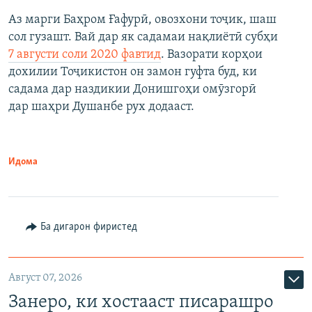
Аз марги Баҳром Ғафурӣ, овозхони тоҷик, шаш
сол гузашт. Вай дар як садамаи нақлиётӣ субҳи
7 августи соли 2020 фавтид
. Вазорати корҳои
дохилии Тоҷикистон он замон гуфта буд, ки
садама дар наздикии Донишгоҳи омӯзгорӣ
дар шаҳри Душанбе рух додааст.
Идома
Ба дигарон фиристед
Август 07, 2026
Занеро, ки хостааст писарашро