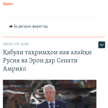
Идома
Ба дигарон фиристед
Август 09, 2026
Қабули таҳримҳои нав алайҳи
Русия ва Эрон дар Сенати
Амрико