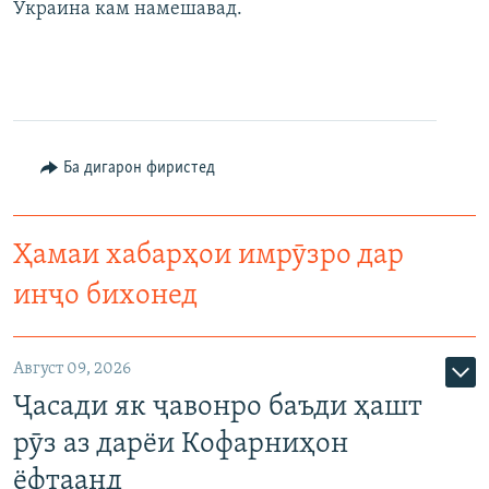
Украина кам намешавад.
Ба дигарон фиристед
Ҳамаи хабарҳои имрӯзро дар
инҷо бихонед
Август 09, 2026
Ҷасади як ҷавонро баъди ҳашт
рӯз аз дарёи Кофарниҳон
ёфтаанд