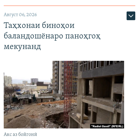
Август 06, 2026
Таҳхонаи биноҳои
баландошёнаро паноҳгоҳ
мекунанд
Акс аз бойгонӣ