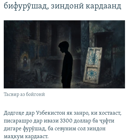
бифурӯшад, зиндонӣ кардаанд
Тасвир аз бойгонӣ
Додгоҳе дар Узбекистон як занро, ки хостааст,
писарашро дар ивази 3300 доллар ба ҷуфти
дигаре фурӯшад, ба севуним сол зиндон
маҳкум кардааст.