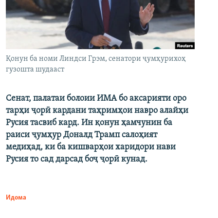
Қонун ба номи Линдси Грэм, сенатори ҷумҳурихоҳ
гузошта шудааст
Сенат, палатаи болоии ИМА бо аксарияти оро
тарҳи ҷорӣ кардани таҳримҳои навро алайҳи
Русия тасвиб кард. Ин қонун ҳамчунин ба
раиси ҷумҳур Доналд Трамп салоҳият
медиҳад, ки ба кишварҳои харидори нави
Русия то сад дарсад боҷ ҷорӣ кунад.
Идома