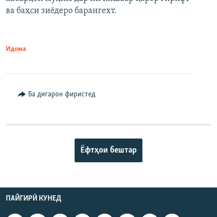
720p
1080p
ва баҳси зиёдеро барангехт.
1080p
Идома
Ба дигарон фиристед
Ёфтҳои бештар
ПАЙГИРӢ КУНЕД