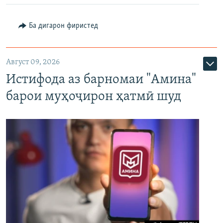
Ба дигарон фиристед
Август 09, 2026
Истифода аз барномаи "Амина"
барои муҳоҷирон ҳатмӣ шуд