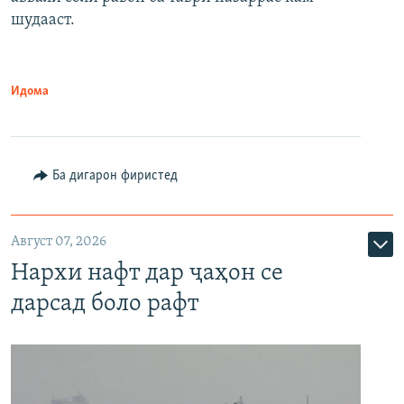
шудааст.
Идома
Ба дигарон фиристед
Август 07, 2026
Нархи нафт дар ҷаҳон се
дарсад боло рафт