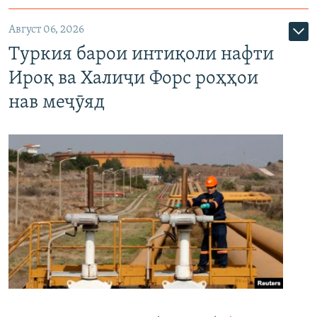
Август 06, 2026
Туркия барои интиқоли нафти
Ироқ ва Халиҷи Форс роҳҳои
нав меҷӯяд