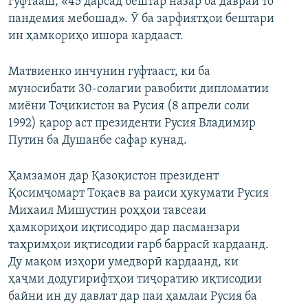
гуфтааш, «45 дарсад бештар назар ба давраи то
пандемия мебошад». Ӯ ба зарфиятҳои бештари
ин ҳамкориҳо ишора кардааст.
Матвиенко инчунин гуфтааст, ки ба
муносибати 30-солагии равобити дипломатии
миёни Тоҷикистон ва Русия (8 апрели соли
1992) қарор аст президенти Русия Владимир
Путин ба Душанбе сафар кунад.
Ҳамзамон дар Қазоқистон президент
Қосимҷомарт Тоқаев ва раиси ҳукумати Русия
Михаил Мишустин роҳҳои тавсеаи
ҳамкориҳои иқтисодиро дар пасманзари
таҳримҳои иқтисодии ғарб баррасӣ кардаанд.
Ду мақом изҳори умедворӣ кардаанд, ки
ҳаҷми додугирифтҳои тиҷоратию иқтисодии
байни ин ду давлат дар паи ҳамлаи Русия ба