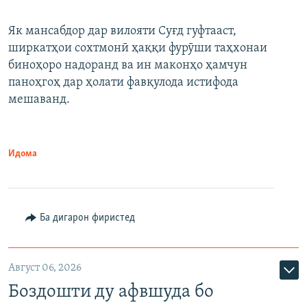
Як мансабдор дар вилояти Суғд гуфтааст,
ширкатҳои сохтмонӣ ҳаққи фурӯши таҳхонаи
биноҳоро надоранд ва ин маконҳо ҳамчун
паноҳгоҳ дар ҳолати фавқулода истифода
мешаванд.
Идома
Ба дигарон фиристед
Август 06, 2026
Боздошти ду афвшуда бо