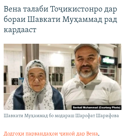
Вена талаби Тоҷикистонро дар
бораи Шавкати Муҳаммад рад
кардааст
Шавкати Муҳаммад бо модараш Шарофат Шарифова
Додгоҳи парвандаҳои ҷиноӣ дар Вена
,