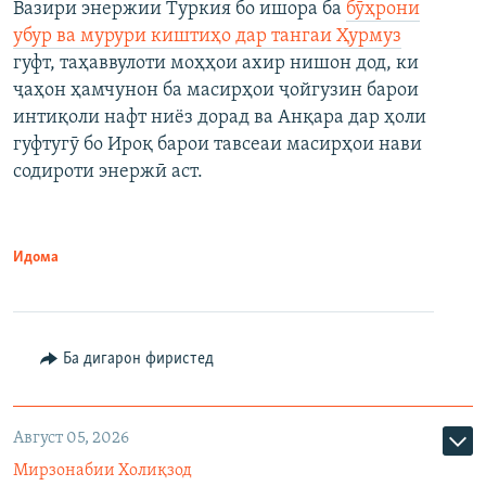
Вазири энержии Туркия бо ишора ба
бӯҳрони
убур ва мурури киштиҳо дар тангаи Ҳурмуз
гуфт, таҳаввулоти моҳҳои ахир нишон дод, ки
ҷаҳон ҳамчунон ба масирҳои ҷойгузин барои
интиқоли нафт ниёз дорад ва Анқара дар ҳоли
гуфтугӯ бо Ироқ барои тавсеаи масирҳои нави
содироти энержӣ аст.
Идома
Ба дигарон фиристед
Август 05, 2026
Мирзонабии Холиқзод