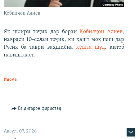
Қобилҷон Алиев
Як шоири тоҷик дар бораи
Қобилҷон Алиев
,
навраси 10-солаи тоҷик, ки ҳашт моҳ пеш дар
Русия ба таври ваҳшиёна
кушта шуд
, китоб
навиштааст.
Идома
Ба дигарон фиристед
Август 07, 2026