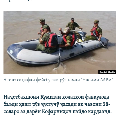
Акс аз саҳифаи фейсбукии рӯзномаи "Насими Айём"
Наҷотбахшони Кумитаи ҳолатҳои фавқулода
баъди ҳашт рӯз ҷустуҷӯ ҷасади як ҷавони 28-
соларо аз дарёи Кофарниҳон пайдо кардаанд.