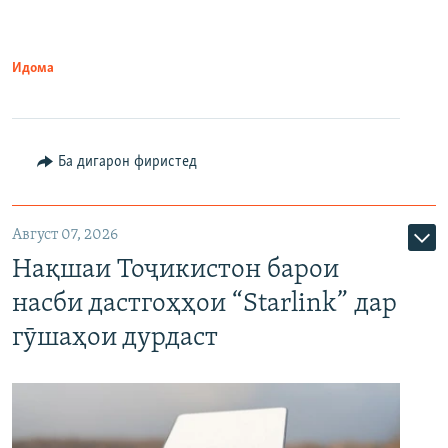
Идома
Ба дигарон фиристед
Август 07, 2026
Нақшаи Тоҷикистон барои
насби дастгоҳҳои “Starlink” дар
гӯшаҳои дурдаст