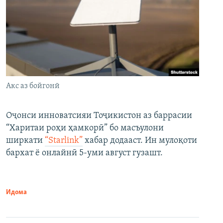
Акс аз бойгонӣ
Оҷонси инноватсияи Тоҷикистон аз баррасии
“Харитаи роҳи ҳамкорӣ” бо масъулони
ширкати
“Starlink”
хабар додааст. Ин мулоқоти
бархат ё онлайнӣ 5-уми август гузашт.
Идома