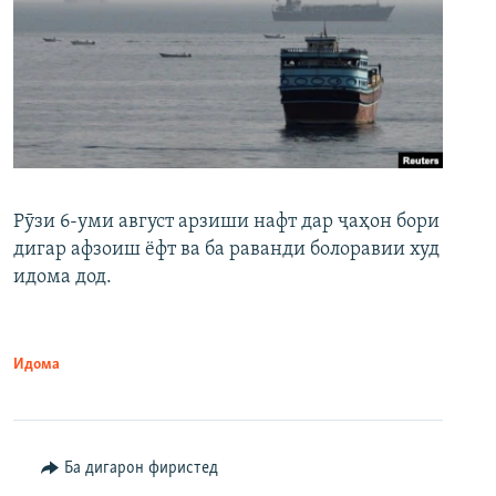
Рӯзи 6-уми август арзиши нафт дар ҷаҳон бори
дигар афзоиш ёфт ва ба раванди болоравии худ
идома дод.
Идома
Ба дигарон фиристед