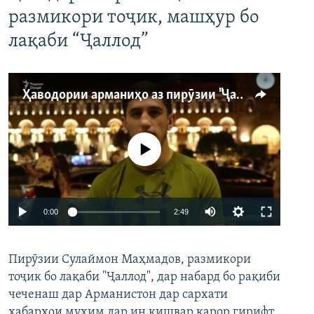
размикори тоҷик, машҳур бо
лақаби “Ҷаллод”
Ҳаводории арманиҳо аз пирӯзии "Ҷаллод"-и тоҷик
Феълан кор намекунад
Auto
0:00
2:49
240p
Пирӯзии Сулаймон Маҳмадов, размикори
360p
тоҷик бо лақаби "Ҷаллод", дар набард бо рақиби
480p
Auto
240p
360p
480p
чеченаш дар Арманистон дар сархати
720p
хабарҳои муҳим дар ин кишвар қарор гирифт