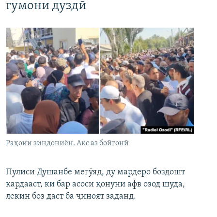
гумони дуздӣ
Раҳоии зиндониён. Акс аз бойгонӣ
Пулиси Душанбе мегӯяд, ду мардеро боздошт
кардааст, ки бар асоси қонуни афв озод шуда,
лекин боз даст ба ҷиноят заданд.