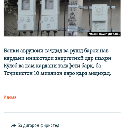
Бонки аврупоии таҷдид ва рушд барои нав
кардани иншоотҳои энергетикӣ дар шаҳри
Кӯлоб ва кам кардани талафоти барқ, ба
Тоҷикистон 10 миллион евро қарз медиҳад.
Идома
Ба дигарон фиристед