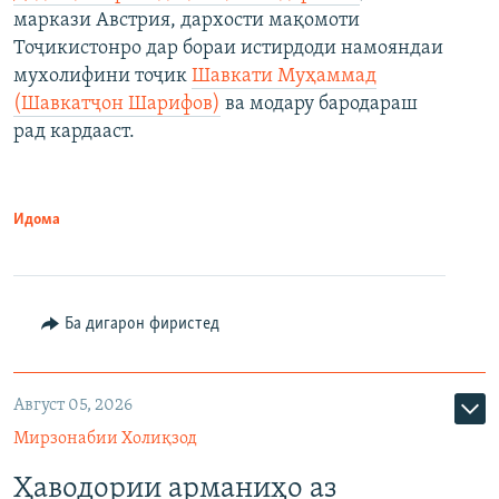
маркази Австрия, дархости мақомоти
Тоҷикистонро дар бораи истирдоди намояндаи
мухолифини тоҷик
Шавкати Муҳаммад
(Шавкатҷон Шарифов)
ва модару бародараш
рад кардааст.
Идома
Ба дигарон фиристед
Август 05, 2026
Мирзонабии Холиқзод
Ҳаводории арманиҳо аз