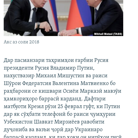
ГУЗОРИШҲОИ РАДИОӢ
Русский
ПАЙГИРӢ КУНЕД
Акс аз соли 2018
Дар пасманзари таҳримҳои ғарбии Русия
президенти Русия Владимир Путин,
Ҳамаи сомонаҳои RFE/RL
нахуствазир Михаил Мишустин ва раиси
Шӯрои Федератсия Валентина Матвиенко бо
раҳбарони се кишвари Осиёи Марказӣ мавзӯи
ҳамкориҳоро баррасӣ карданд. Дафтари
матбуоти Кремл рӯзи 25 феврал гуфт, ки Путин
дар як сӯҳбати телефонӣ бо раиси ҷумҳурии
Узбекистон Шавкат Мирзиёев равобити
дуҷониба ва вазъи ҷорӣ дар Украинаро
баррасӣ карданд, ки дар хоки он нирӯҳои русӣ