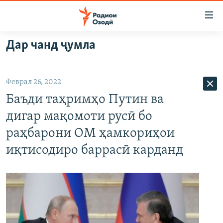
Пайвандҳои
дастрасӣ
Ҷаҳиш
Дар чанд ҷумла
ба
ГӮШАҲО
мояи
ГАПИ ОЗОД
СИЁСАТ
аслӣ
Феврал 26, 2022
РӮЗГОРИ МУҲОҶИР
Ҷаҳиш
ИҚТИСОД
Баъди таҳримҳо Путин ва
ба
САЛОМ, ХОҲАР
ҶОМЕА
феҳристи
дигар мақомоти русӣ бо
ТАҲҚИҚОТ
ҚАЗИЯИ "КРОКУС"
аслӣ
раҳбарони ОМ ҳамкориҳои
Ҷаҳиш
ҶАНГ ДАР УКРАИНА
ОСИЁИ МАРКАЗӢ
иқтисодиро баррасӣ карданд
ба
НАЗАРИ МАРДУМ
ФАРҲАНГ
ҷустор
ЧАНДРАСОНАӢ
МЕҲМОНИ ОЗОДӢ
БЛОГИСТОН
РӮЙХАТҲО
ВАРЗИШ
ОЗОДӢ ОНЛАЙН
ВИДЕО
КИТОБҲОИ ОЗОДӢ
НИГОРИСТОН