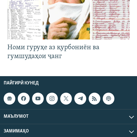
Номи гуруҳе аз қурбониён ва
гумшудаҳои ҷанг
ПАЙГИРӢ КУНЕД
МАЪЛУМОТ
ЗАМИМАҲО