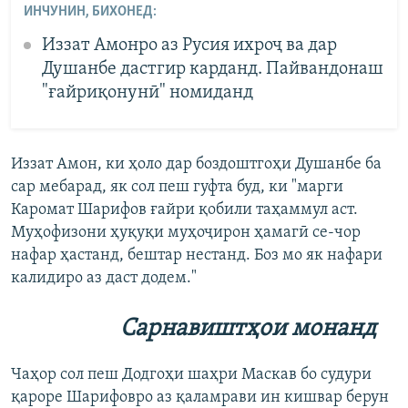
ИНЧУНИН, БИХОНЕД:
Иззат Амонро аз Русия ихроҷ ва дар
Душанбе дастгир карданд. Пайвандонаш
"ғайриқонунӣ" номиданд
Иззат Амон, ки ҳоло дар боздоштгоҳи Душанбе ба
сар мебарад, як сол пеш гуфта буд, ки "марги
Каромат Шарифов ғайри қобили таҳаммул аст.
Муҳофизони ҳуқуқи муҳоҷирон ҳамагӣ се-чор
нафар ҳастанд, бештар нестанд. Боз мо як нафари
калидиро аз даст додем."
Сарнавиштҳои монанд
Чаҳор сол пеш Додгоҳи шаҳри Маскав бо судури
қароре Шарифовро аз қаламрави ин кишвар берун