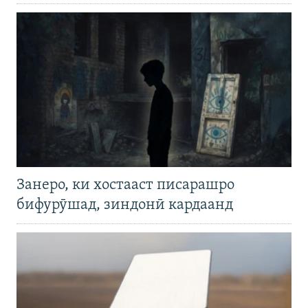
Занеро, ки хостааст писарашро
бифурӯшад, зиндонӣ кардаанд