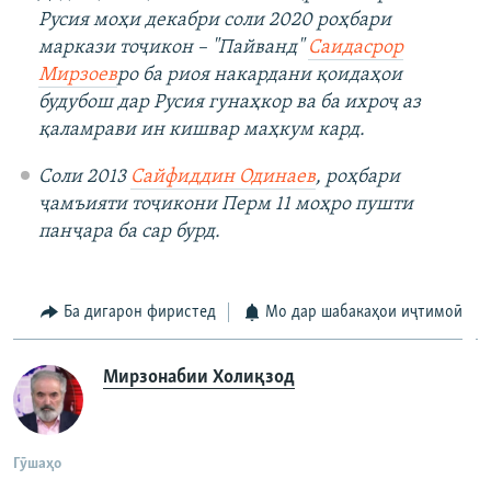
Русия моҳи декабри соли 2020 роҳбари
маркази тоҷикон – "Пайванд"
Саидасрор
Мирзоев
ро ба риоя накардани қоидаҳои
будубош дар Русия гунаҳкор ва ба ихроҷ аз
қаламрави ин кишвар маҳкум кард.
Соли 2013
Сайфиддин Одинаев
, роҳбари
ҷамъияти тоҷикони Перм 11 моҳро пушти
панҷара ба сар бурд.
Ба дигарон фиристед
Мо дар шабакаҳои иҷтимоӣ
Мирзонабии Холиқзод
Гӯшаҳо