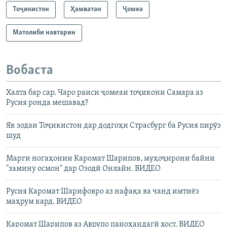
Тоҷикистон
Ҳамватан
Ҷомeа
Матолиби навтарин
Вобаста
Халта бар сар. Чаро раиси ҷомеаи тоҷикони Самара аз
Русия ронда мешавад?
Як зодаи Тоҷикистон дар додгоҳи Страсбург ба Русия пирӯз
шуд
Марги ногаҳонии Каромат Шарипов, муҳоҷирони байни
"замину осмон" дар Озодӣ Онлайн. ВИДЕО
Русия Каромат Шарифовро аз нафақа ва чанд имтиёз
маҳрум кард. ВИДЕО
Каромат Шарипов аз Аврупо паноҳандагӣ хост. ВИДЕО