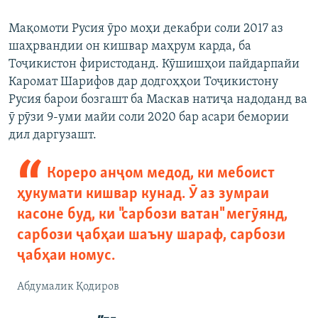
Мақомоти Русия ӯро моҳи декабри соли 2017 аз
шаҳрвандии он кишвар маҳрум карда, ба
Тоҷикистон фиристоданд. Кӯшишҳои пайдарпайи
Каромат Шарифов дар додгоҳҳои Тоҷикистону
Русия барои бозгашт ба Маскав натиҷа надоданд ва
ӯ рӯзи 9-уми майи соли 2020 бар асари бемории
дил даргузашт.
Кореро анҷом медод, ки мебоист
ҳукумати кишвар кунад. Ӯ аз зумраи
касоне буд, ки "сарбози ватан" мегӯянд,
сарбози ҷабҳаи шаъну шараф, сарбози
ҷабҳаи номус.
Абдумалик Қодиров