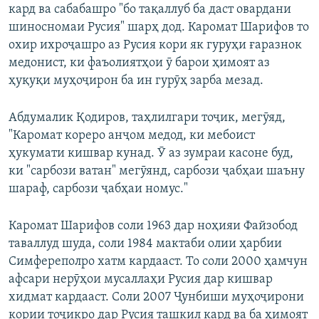
кард ва сабабашро "бо тақаллуб ба даст овардани
шиносномаи Русия" шарҳ дод. Каромат Шарифов то
охир ихроҷашро аз Русия кори як гуруҳи ғаразнок
медонист, ки фаъолиятҳои ӯ барои ҳимоят аз
ҳуқуқи муҳоҷирон ба ин гурӯҳ зарба мезад.
Абдумалик Қодиров, таҳлилгари тоҷик, мегӯяд,
"Каромат кореро анҷом медод, ки мебоист
ҳукумати кишвар кунад. Ӯ аз зумраи касоне буд,
ки "сарбози ватан" мегӯянд, сарбози ҷабҳаи шаъну
шараф, сарбози ҷабҳаи номус."
Каромат Шарифов соли 1963 дар ноҳияи Файзобод
таваллуд шуда, соли 1984 мактаби олии ҳарбии
Симфереполро хатм кардааст. То соли 2000 ҳамчун
афсари нерӯҳои мусаллаҳи Русия дар кишвар
хидмат кардааст. Соли 2007 Ҷунбиши муҳоҷирони
кории тоҷикро дар Русия ташкил кард ва ба ҳимоят