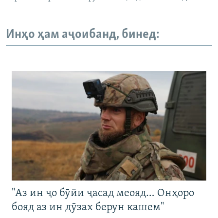
Инҳо ҳам аҷоибанд, бинед:
"Аз ин ҷо бӯйи ҷасад меояд… Онҳоро
бояд аз ин дӯзах берун кашем"