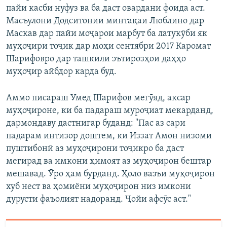
пайи касби нуфуз ва ба даст овардани фоида аст.
Масъулони Додситонии минтақаи Люблино дар
Маскав дар пайи моҷарои марбут ба латукӯби як
муҳоҷири тоҷик дар моҳи сентябри 2017 Каромат
Шарифовро дар ташкили эътирозҳои даҳҳо
муҳоҷир айбдор карда буд.
Аммо писараш Умед Шарифов мегӯяд, аксар
муҳоҷироне, ки ба падараш муроҷиат мекарданд,
дармондаву дастнигар буданд: "Пас аз сари
падарам интизор доштем, ки Иззат Амон низоми
пуштибонӣ аз муҳоҷирони тоҷикро ба даст
мегирад ва имкони ҳимоят аз муҳоҷирон бештар
мешавад. Ӯро ҳам бурданд. Ҳоло вазъи муҳоҷирон
хуб нест ва ҳомиёни муҳоҷирон низ имкони
дурусти фаъолият надоранд. Ҷойи афсӯс аст."