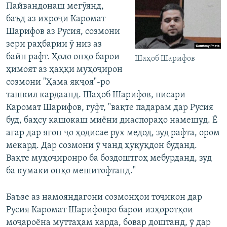
Пайвандонаш мегӯянд,
баъд аз ихроҷи Каромат
Шарифов аз Русия, созмони
зери раҳбарии ӯ низ аз
байн рафт. Ҳоло онҳо барои
Шаҳоб Шарифов
ҳимоят аз ҳаққи муҳоҷирон
созмони "Ҳама якҷоя"-ро
ташкил кардаанд. Шаҳоб Шарифов, писари
Каромат Шарифов, гуфт, "вақте падарам дар Русия
буд, баҳсу кашокаш миёни диаспораҳо намешуд. Ё
агар дар ягон ҷо ҳодисае рух медод, зуд рафта, ором
мекард. Дар созмони ӯ чанд ҳуқуқдон буданд.
Вақте муҳоҷиронро ба боздоштгоҳ мебурданд, зуд
ба кумаки онҳо мешитофтанд."
Баъзе аз намояндагони созмонҳои тоҷикон дар
Русия Каромат Шарифовро барои изҳоротҳои
моҷароёна муттаҳам карда, бовар доштанд, ӯ дар