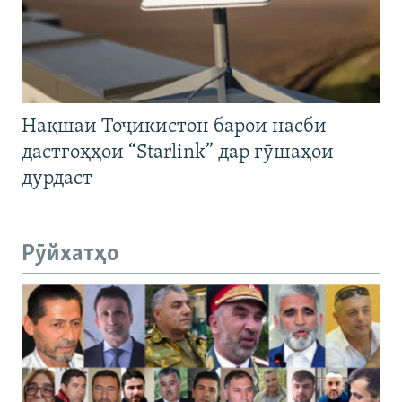
Нақшаи Тоҷикистон барои насби
дастгоҳҳои “Starlink” дар гӯшаҳои
дурдаст
Рӯйхатҳо