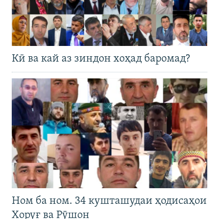
Кӣ ва кай аз зиндон хоҳад баромад?
Ном ба ном. 34 кушташудаи ҳодисаҳои
Хоруғ ва Рӯшон