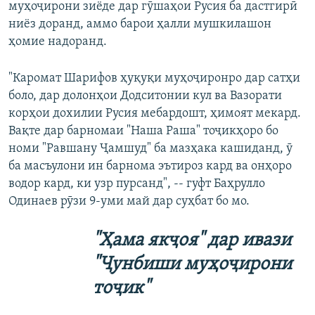
муҳоҷирони зиёде дар гӯшаҳои Русия ба дастгирӣ
ниёз доранд, аммо барои ҳалли мушкилашон
ҳомие надоранд.
"Каромат Шарифов ҳуқуқи муҳоҷиронро дар сатҳи
боло, дар долонҳои Додситонии кул ва Вазорати
корҳои дохилии Русия мебардошт, ҳимоят мекард.
Вақте дар барномаи "Наша Раша" тоҷикҳоро бо
номи "Равшану Ҷамшуд" ба мазҳака кашиданд, ӯ
ба масъулони ин барнома эътироз кард ва онҳоро
водор кард, ки узр пурсанд", -- гуфт Баҳрулло
Одинаев рӯзи 9-уми май дар суҳбат бо мо.
"Ҳама якҷоя" дар ивази
"Ҷунбиши муҳоҷирони
тоҷик"