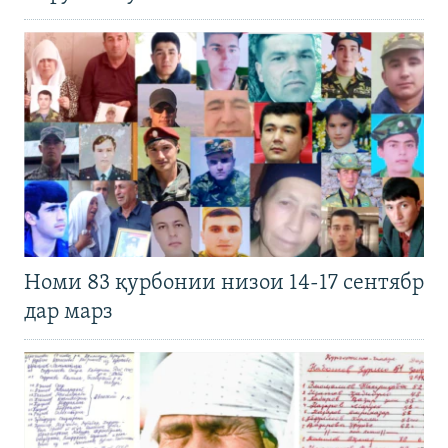
Номи 83 қурбонии низои 14-17 сентябр
дар марз