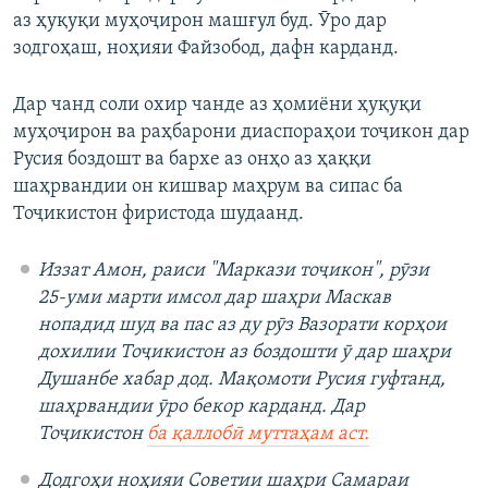
аз ҳуқуқи муҳоҷирон машғул буд. Ӯро дар
зодгоҳаш, ноҳияи Файзобод, дафн карданд.
Дар чанд соли охир чанде аз ҳомиёни ҳуқуқи
муҳоҷирон ва раҳбарони диаспораҳои тоҷикон дар
Русия боздошт ва бархе аз онҳо аз ҳаққи
шаҳрвандии он кишвар маҳрум ва сипас ба
Тоҷикистон фиристода шудаанд.
Иззат Амон, раиси "Маркази тоҷикон", рӯзи
25-уми марти имсол дар шаҳри Маскав
нопадид шуд ва пас аз ду рӯз Вазорати корҳои
дохилии Тоҷикистон аз боздошти ӯ дар шаҳри
Душанбе хабар дод. Мақомоти Русия гуфтанд,
шаҳрвандии ӯро бекор карданд. Дар
Тоҷикистон
ба қаллобӣ муттаҳам аст.
Додгоҳи ноҳияи Советии шаҳри Самараи