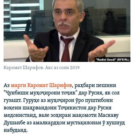
ГУЗОРИШҲОИ РАДИОӢ
Русский
ПАЙГИРӢ КУНЕД
Ҳамаи сомонаҳои RFE/RL
Каромат Шарифов. Акс аз соли 2019
Аз
марги Каромат Шарифов
, раҳбари пешини
"Ҷунбиши муҳоҷирони тоҷик" дар Русия, як сол
гузашт. Гуруҳе аз муҳоҷирон ӯро пуштибони
воқеии шаҳрвандони Тоҷикистон дар Русия
медонистанд, вале зоҳиран мақомоти Маскаву
Душанбе аз амалкардҳои мустақилонаи ӯ хушнуд
набуданд.