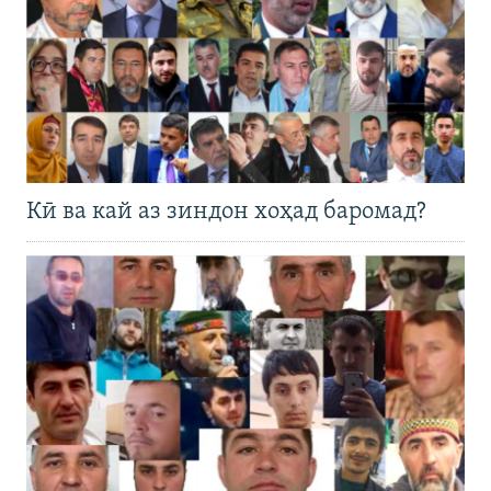
Кӣ ва кай аз зиндон хоҳад баромад?