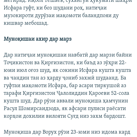
мегирад. Иқбол Тешаев, сухангӯи ҳукумати шаҳри
Исфара гуфт, ки боз шудани роҳ, натиҷаи
музокироти дурӯзаи мақомоти баландпояи ду
кишвар мебошад.
Муноқишаи ахир дар марз
Дар натиҷаи муноқишаи навбатӣ дар марзи байни
Тоҷикистон ва Қирғизистон, ки баъд аз зӯҳри 22-
юми июл оғоз шуд, як сокини Исфара кушта кушта
ва чандин тан аз ҳарду ҷониб захмӣ шудаанд. Ба
гуфтаи мақомоти Исфара, бар асари тиркушоӣ аз
тарафи Қирғизистон Ҷалолиддин Қароеви 52-сола
кушта шуд. Дар рӯзи аввали муноқиша ҳамчунин
Расул Шомирсаидзода, як афсари пулиси раёсати
корҳои дохилии вилояти Суғд низ захм бардошт.
Муноқиша дар Ворух рӯзи 23-юми низ идома кард