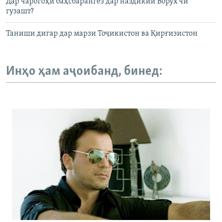
Дар чарогоҳи баҳсбарангез дар наздикии Ворух чӣ
гузашт?
Таниши дигар дар марзи Тоҷикистон ва Қирғизистон
Инҳо ҳам аҷоибанд, бинед: