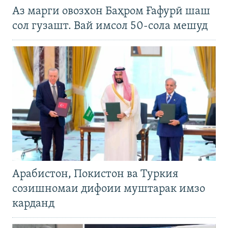
Аз марги овозхон Баҳром Ғафурӣ шаш
сол гузашт. Вай имсол 50-сола мешуд
Арабистон, Покистон ва Туркия
созишномаи дифоии муштарак имзо
карданд