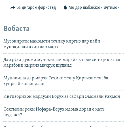
Ба дигарон фиристед
Мо дар шабакаҳои иҷтимоӣ
Вобаста
Музокироти мақомоти тоҷику қирғиз дар пайи
муноқишаи ахир дар марз
Дар рӯзи дуюми муноқишаи марзӣ як полиси тоҷик ва як
марзбони қирғиз маҷрӯҳ шуданд
Муноқиша дар марзи Тоҷикистону Қирғизистон ба
хунрезӣ кашондааст
Интизориҳои мардуми Ворух аз сафари Эмомалӣ Раҳмон
Сохтмони роҳи Исфара-Ворух идома дорад ё қатъ
шудааст?