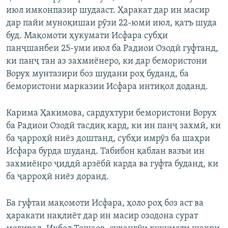
июл имконпазир шудааст. Ҳаракат дар ин масир
дар пайи муноқишаи рӯзи 22-юми июл, қатъ шуда
буд. Мақомоти ҳукумати Исфара субҳи
панҷшанбеи 25-уми июл ба Радиои Озодӣ гуфтанд,
ки панҷ тан аз захмиёнеро, ки дар бемористони
Ворух мунтазири боз шудани роҳ буданд, ба
бемористони марказии Исфара интиқол доданд.
Карима Ҳакимова, сардухтури бемористони Ворух
ба Радиои Озодӣ тасдиқ кард, ки ин панҷ захмӣ, ки
ба ҷарроҳӣ ниёз доштанд, субҳи имрӯз ба шаҳри
Исфара бурда шуданд. Табибон қаблан вазъи ин
захмиёнро ҷиддӣ арзёбӣ карда ва гуфта буданд, ки
ба ҷарроҳӣ ниёз доранд.
Ба гуфтаи мақомоти Исфара, ҳоло роҳ боз аст ва
ҳаракати нақлиёт дар ин масир озодона сурат