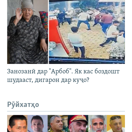
Занозанӣ дар "Арбоб". Як кас боздошт
шудааст, дигарон дар куҷо?
Рӯйхатҳо