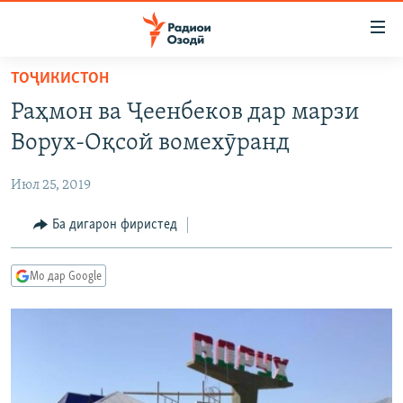
Пайвандҳои
дастрасӣ
Ҷаҳиш
ТОҶИКИСТОН
ба
ГӮШАҲО
Раҳмон ва Ҷеенбеков дар марзи
мояи
ГАПИ ОЗОД
СИЁСАТ
аслӣ
Ворух-Оқсой вомехӯранд
РӮЗГОРИ МУҲОҶИР
Ҷаҳиш
ИҚТИСОД
ба
Июл 25, 2019
САЛОМ, ХОҲАР
ҶОМЕА
феҳристи
ТАҲҚИҚОТ
Ба дигарон фиристед
ҚАЗИЯИ "КРОКУС"
аслӣ
Ҷаҳиш
ҶАНГ ДАР УКРАИНА
ОСИЁИ МАРКАЗӢ
ба
Мо дар Google
НАЗАРИ МАРДУМ
ФАРҲАНГ
ҷустор
ЧАНДРАСОНАӢ
МЕҲМОНИ ОЗОДӢ
БЛОГИСТОН
РӮЙХАТҲО
ВАРЗИШ
ОЗОДӢ ОНЛАЙН
ВИДЕО
КИТОБҲОИ ОЗОДӢ
НИГОРИСТОН