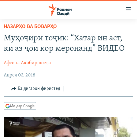
Пайвандҳои
дастрасӣ
Ҷаҳиш
НАЗАРҲО ВА БОВАРҲО
ба
ГӮШАҲО
Муҳоҷири тоҷик: “Хатар ин аст,
мояи
ГАПИ ОЗОД
СИЁСАТ
аслӣ
ки аз ҷои кор меронанд” ВИДЕО
РӮЗГОРИ МУҲОҶИР
Ҷаҳиш
ИҚТИСОД
ба
Афсона Акобиршоева
САЛОМ, ХОҲАР
ҶОМЕА
феҳристи
Апрел 03, 2018
ТАҲҚИҚОТ
ҚАЗИЯИ "КРОКУС"
аслӣ
Ҷаҳиш
ҶАНГ ДАР УКРАИНА
ОСИЁИ МАРКАЗӢ
Ба дигарон фиристед
ба
НАЗАРИ МАРДУМ
ФАРҲАНГ
ҷустор
Мо дар Google
ЧАНДРАСОНАӢ
МЕҲМОНИ ОЗОДӢ
БЛОГИСТОН
РӮЙХАТҲО
ВАРЗИШ
ОЗОДӢ ОНЛАЙН
ВИДЕО
КИТОБҲОИ ОЗОДӢ
НИГОРИСТОН