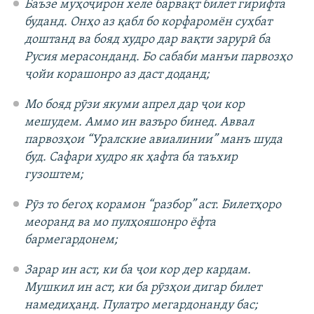
Баъзе муҳоҷирон хеле барвақт билет гирифта
буданд. Онҳо аз қабл бо корфаромён суҳбат
доштанд ва бояд худро дар вақти зарурӣ ба
Русия мерасонданд. Бо сабаби манъи парвозҳо
ҷойи корашонро аз даст доданд;
Мо бояд рӯзи якуми апрел дар ҷои кор
мешудем. Аммо ин вазъро бинед. Аввал
парвозҳои “Уралские авиалинии” манъ шуда
буд. Сафари худро як ҳафта ба таъхир
гузоштем;
Рӯз то бегоҳ корамон “разбор” аст. Билетҳоро
меоранд ва мо пулҳояшонро ёфта
бармегардонем;
Зарар ин аст, ки ба ҷои кор дер кардам.
Мушкил ин аст, ки ба рӯзҳои дигар билет
намедиҳанд. Пулатро мегардонанду бас;