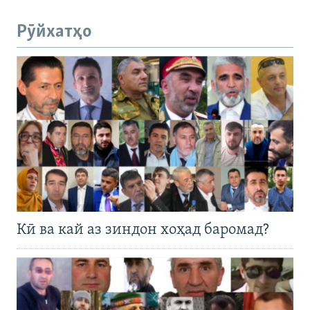
Рӯйхатҳо
Кӣ ва кай аз зиндон хоҳад баромад?