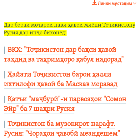
Линки мустақим
Дар бораи моҷарои нави ҳавоӣ миёни Тоҷикистону
Русия дар инҷо бихонед:
ВКХ: "Тоҷикистон дар баҳси ҳавоӣ
таҳдид ва таҳримҳоро қабул надорад"
Ҳайати Тоҷикистон барои ҳалли
ихтилофи ҳавоӣ ба Маскав меравад
Қатъи "маҷбурӣ"-и парвозҳои "Сомон
Эйр" ба 7 шаҳри Русия
Тоҷикистон ба музокирот нарафт.
Русия: "Чораҳои ҷавобӣ меандешем"