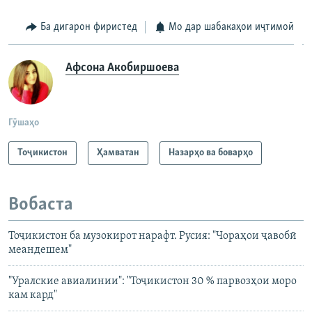
Ба дигарон фиристед
Мо дар шабакаҳои иҷтимоӣ
Афсона Акобиршоева
Гӯшаҳо
Тоҷикистон
Ҳамватан
Назарҳо ва боварҳо
Вобаста
Тоҷикистон ба музокирот нарафт. Русия: "Чораҳои ҷавобӣ
меандешем"
"Уралские авиалинии": "Тоҷикистон 30 % парвозҳои моро
кам кард"