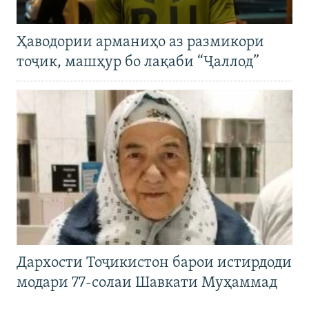
Ҳаводории арманиҳо аз размикори
тоҷик, машҳур бо лақаби “Ҷаллод”
Дархости Тоҷикистон барои истирдоди
модари 77-солаи Шавкати Муҳаммад