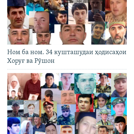
Ном ба ном. 34 кушташудаи ҳодисаҳои
Хоруғ ва Рӯшон