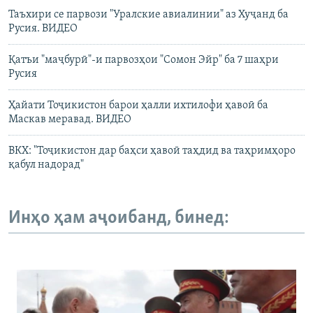
Таъхири се парвози "Уралские авиалинии" аз Хуҷанд ба
Русия. ВИДЕО
Қатъи "маҷбурӣ"-и парвозҳои "Сомон Эйр" ба 7 шаҳри
Русия
Ҳайати Тоҷикистон барои ҳалли ихтилофи ҳавоӣ ба
Маскав меравад. ВИДЕО
ВКХ: "Тоҷикистон дар баҳси ҳавоӣ таҳдид ва таҳримҳоро
қабул надорад"
Инҳо ҳам аҷоибанд, бинед: