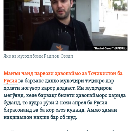
ГУЗОРИШҲОИ РАДИОӢ
Русский
ПАЙГИРӢ КУНЕД
Яке аз мусоҳибони Радиои Озодӣ
Ҳамаи сомонаҳои RFE/RL
Манъи чанд парвози ҳавопаймо аз Тоҷикистон ба
Русия
ва баръакс даҳҳо муҳоҷири тоҷикро дар
ҳолати ногувор қарор додааст. Ин муҳоҷирон
мегӯянд, хеле барвақт билети ҳавопайморо харида
буданд, то худро рӯзи 2-юми апрел ба Русия
бирасонанд ва ба кор оғоз кунанд. Аммо ҳамаи
нақшаашон нақше бар об шуд.