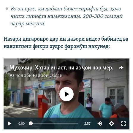
Бо он пуле, ки қаблан билет гирифта буд, ҳоло
чипта гирифта наметавонам. 200-300 сомонӣ
зарар мекунӣ.
Назари дигаронро дар ин навори видео бибинед ва
навиштани фикри худро фаромӯш накунед:
Муҳоҷир: Хатар ин аст, ки аз ҷои кор меронанд.
Аз ҷониби
Радиои Озодӣ
Феълан кор намекунад
0:00
2:57