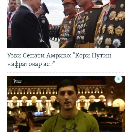
Узви Сенати Амрико: "Кори Путин
нафратовар аст"