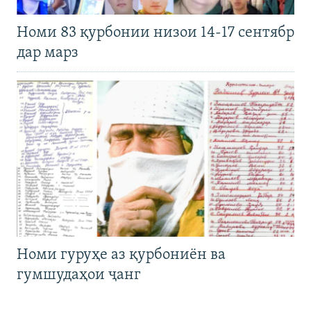
Номи 83 қурбонии низои 14-17 сентябр
дар марз
Номи гуруҳе аз қурбониён ва
гумшудаҳои ҷанг