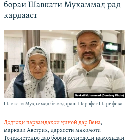
бораи Шавкати Муҳаммад рад
кардааст
Шавкати Муҳаммад бо модараш Шарофат Шарифова
Додгоҳи парвандаҳои ҷиноӣ дар Вена
,
маркази Австрия, дархости мақомоти
Тоҷикистонро дар бораи истирдоди намояндаи