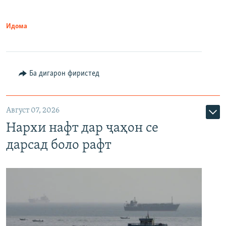
Идома
Ба дигарон фиристед
Август 07, 2026
Нархи нафт дар ҷаҳон се
дарсад боло рафт