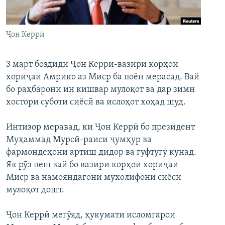
ГУЗОРИШҲОИ РАДИОӢ
Русский
Ҷон Керрӣ
ПАЙГИРӢ КУНЕД
3 март боздиди Ҷон Керрӣ-вазири корҳои
хориҷаи Амрико аз Миср ба поён мерасад. Вай
бо раҳбарони ин кишвар мулоқот ва дар зимн
хостори суботи сиёсӣ ва ислоҳот хоҳад шуд.
Ҳамаи сомонаҳои RFE/RL
Интизор меравад, ки Ҷон Керрӣ бо президент
Муҳаммад Мурсӣ-раиси ҷумҳур ва
фармондеҳони артиш дидор ва гуфтугӯ кунад.
Як рӯз пеш вай бо вазири корҳои хориҷаи
Миср ва намояндагони мухолифони сиёсӣ
мулоқот дошт.
Ҷон Керрӣ мегӯяд, ҳукумати исломгарои