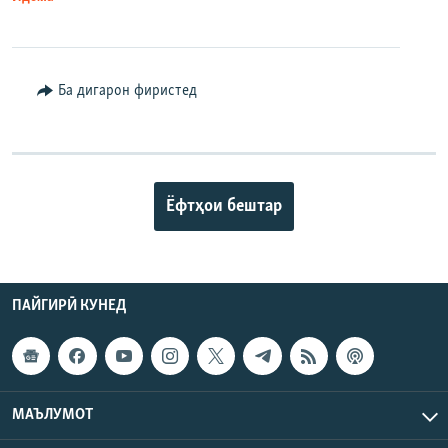
Ба дигарон фиристед
Ёфтҳои бештар
ПАЙГИРӢ КУНЕД
МАЪЛУМОТ