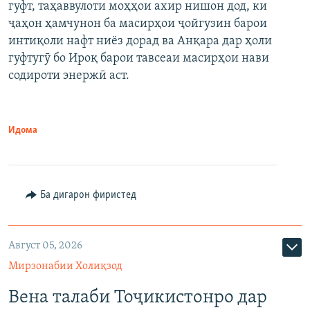
гуфт, таҳаввулоти моҳҳои ахир нишон дод, ки
ҷаҳон ҳамчунон ба масирҳои ҷойгузин барои
интиқоли нафт ниёз дорад ва Анқара дар ҳоли
гуфтугӯ бо Ироқ барои тавсеаи масирҳои нави
содироти энержӣ аст.
Идома
Ба дигарон фиристед
Август 05, 2026
Мирзонабии Холиқзод
Вена талаби Тоҷикистонро дар