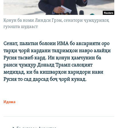
Қонун ба номи Линдси Грэм, сенатори ҷумҳурихоҳ
гузошта шудааст
Сенат, палатаи болоии ИМА бо аксарияти оро
тарҳи ҷорӣ кардани таҳримҳои навро алайҳи
Русия тасвиб кард. Ин қонун ҳамчунин ба
раиси ҷумҳур Доналд Трамп салоҳият
медиҳад, ки ба кишварҳои харидори нави
Русия то сад дарсад боҷ ҷорӣ кунад.
Идома