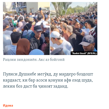
Раҳоии зиндониён. Акс аз бойгонӣ
Пулиси Душанбе мегӯяд, ду мардеро боздошт
кардааст, ки бар асоси қонуни афв озод шуда,
лекин боз даст ба ҷиноят заданд.
Идома