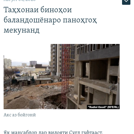
Таҳхонаи биноҳои
баландошёнаро паноҳгоҳ
мекунанд
Акс аз бойгонӣ
Як мансабдор дар вилояти Суғд гуфтааст,