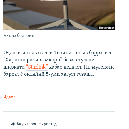
Акс аз бойгонӣ
Оҷонси инноватсияи Тоҷикистон аз баррасии
“Харитаи роҳи ҳамкорӣ” бо масъулони
ширкати
“Starlink”
хабар додааст. Ин мулоқоти
бархат ё онлайнӣ 5-уми август гузашт.
Идома
Ба дигарон фиристед