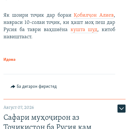
Як шоири тоҷик дар бораи
Қобилҷон Алиев
,
навраси 10-солаи тоҷик, ки ҳашт моҳ пеш дар
Русия ба таври ваҳшиёна
кушта шуд
, китоб
навиштааст.
Идома
Ба дигарон фиристед
Август 07, 2026
Сафари муҳоҷирон аз
Тоҷикистон ба Русия кам