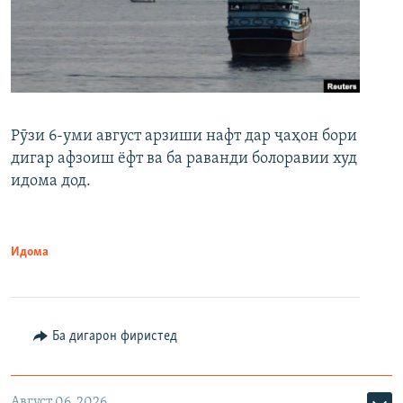
Рӯзи 6-уми август арзиши нафт дар ҷаҳон бори
дигар афзоиш ёфт ва ба раванди болоравии худ
идома дод.
Идома
Ба дигарон фиристед
Август 06, 2026