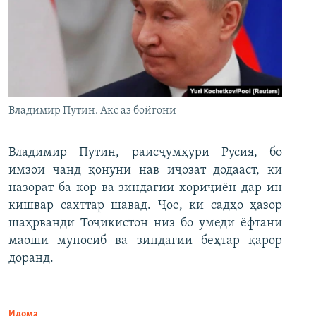
Владимир Путин. Акс аз бойгонӣ
Владимир Путин, раисҷумҳури Русия, бо
имзои чанд қонуни нав иҷозат додааст, ки
назорат ба кор ва зиндагии хориҷиён дар ин
кишвар сахттар шавад. Ҷое, ки садҳо ҳазор
шаҳрванди Тоҷикистон низ бо умеди ёфтани
маоши муносиб ва зиндагии беҳтар қарор
доранд.
Идома