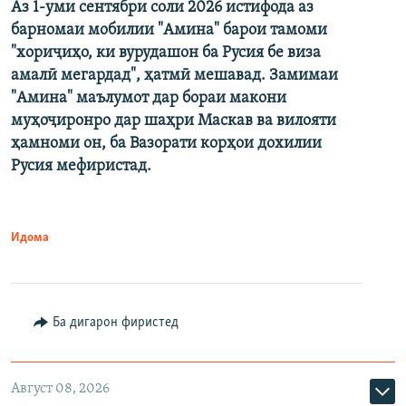
Аз 1-уми сентябри соли 2026 истифода аз
барномаи мобилии "Амина" барои тамоми
"хориҷиҳо, ки вурудашон ба Русия бе виза
амалӣ мегардад", ҳатмӣ мешавад. Замимаи
"Амина" маълумот дар бораи макони
муҳоҷиронро дар шаҳри Маскав ва вилояти
ҳамноми он, ба Вазорати корҳои дохилии
Русия мефиристад.
Идома
Ба дигарон фиристед
Август 08, 2026