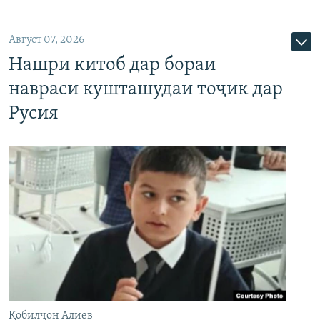
Август 07, 2026
Нашри китоб дар бораи
навраси кушташудаи тоҷик дар
Русия
Қобилҷон Алиев