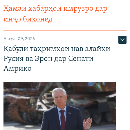
Ҳамаи хабарҳои имрӯзро дар
инҷо бихонед
Август 09, 2026
Қабули таҳримҳои нав алайҳи
Русия ва Эрон дар Сенати
Амрико