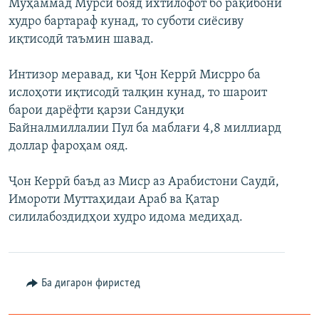
Муҳаммад Мурсӣ бояд ихтилофот бо рақибони
худро бартараф кунад, то суботи сиёсиву
иқтисодӣ таъмин шавад.
Интизор меравад, ки Ҷон Керрӣ Мисрро ба
ислоҳоти иқтисодӣ талқин кунад, то шароит
барои дарёфти қарзи Сандуқи
Байналмиллалии Пул ба маблағи 4,8 миллиард
доллар фароҳам ояд.
Ҷон Керрӣ баъд аз Миср аз Арабистони Саудӣ,
Имороти Муттаҳидаи Араб ва Қатар
силилабоздидҳои худро идома медиҳад.
Ба дигарон фиристед