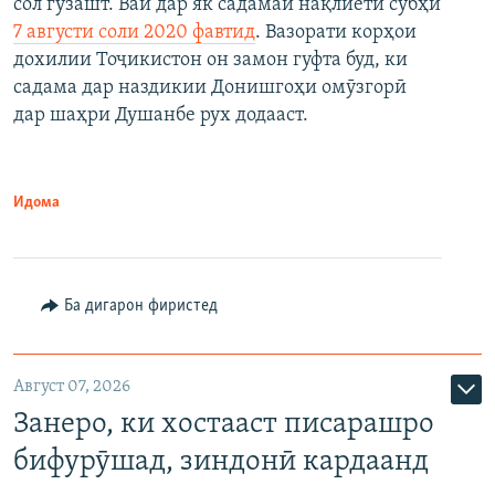
сол гузашт. Вай дар як садамаи нақлиётӣ субҳи
7 августи соли 2020 фавтид
. Вазорати корҳои
дохилии Тоҷикистон он замон гуфта буд, ки
садама дар наздикии Донишгоҳи омӯзгорӣ
дар шаҳри Душанбе рух додааст.
Идома
Ба дигарон фиристед
Август 07, 2026
Занеро, ки хостааст писарашро
бифурӯшад, зиндонӣ кардаанд