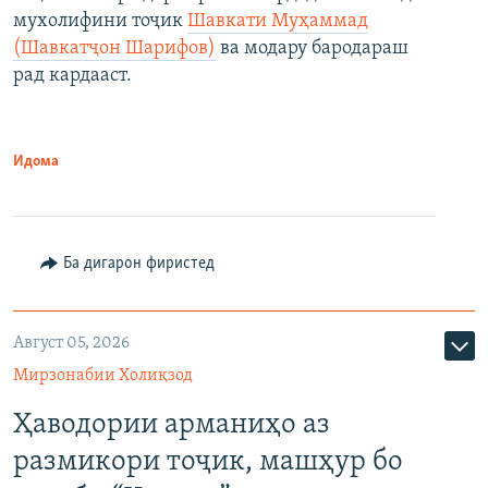
мухолифини тоҷик
Шавкати Муҳаммад
(Шавкатҷон Шарифов)
ва модару бародараш
рад кардааст.
Идома
Ба дигарон фиристед
Август 05, 2026
Мирзонабии Холиқзод
Ҳаводории арманиҳо аз
размикори тоҷик, машҳур бо