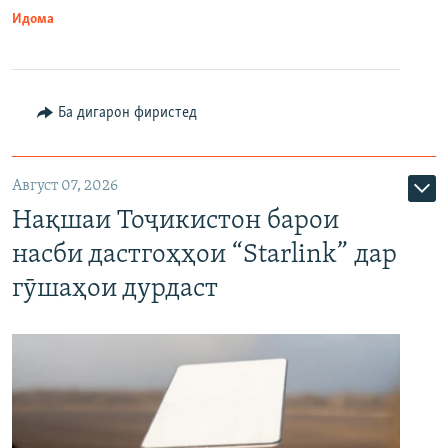
Идома
Ба дигарон фиристед
Август 07, 2026
Нақшаи Тоҷикистон барои
насби дастгоҳҳои “Starlink” дар
гӯшаҳои дурдаст