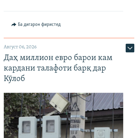
Ба дигарон фиристед
Август 06, 2026
Даҳ миллион евро барои кам
кардани талафоти барқ дар
Кӯлоб