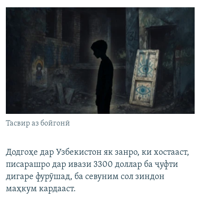
Тасвир аз бойгонӣ
Додгоҳе дар Узбекистон як занро, ки хостааст,
писарашро дар ивази 3300 доллар ба ҷуфти
дигаре фурӯшад, ба севуним сол зиндон
маҳкум кардааст.