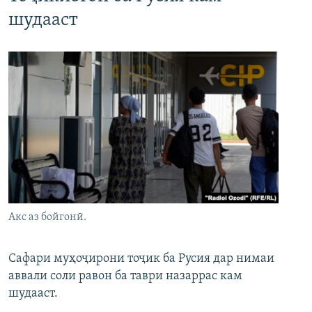
шудааст
Акс аз бойгонӣ.
Сафари муҳоҷирони тоҷик ба Русия дар нимаи
аввали соли равон ба таври назаррас кам
шудааст.