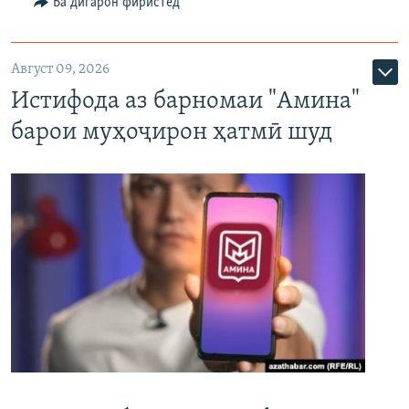
Ба дигарон фиристед
Август 09, 2026
Истифода аз барномаи "Амина"
барои муҳоҷирон ҳатмӣ шуд