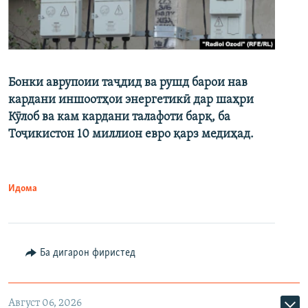
Бонки аврупоии таҷдид ва рушд барои нав
кардани иншоотҳои энергетикӣ дар шаҳри
Кӯлоб ва кам кардани талафоти барқ, ба
Тоҷикистон 10 миллион евро қарз медиҳад.
Идома
Ба дигарон фиристед
Август 06, 2026