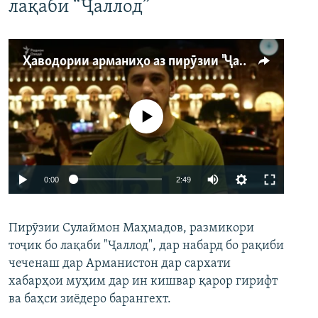
лақаби “Ҷаллод”
Ҳаводории арманиҳо аз пирӯзии "Ҷаллод"-и тоҷик
Феълан кор намекунад
Auto
0:00
2:49
240p
Пирӯзии Сулаймон Маҳмадов, размикори
360p
тоҷик бо лақаби "Ҷаллод", дар набард бо рақиби
480p
Auto
240p
360p
480p
чеченаш дар Арманистон дар сархати
720p
хабарҳои муҳим дар ин кишвар қарор гирифт
720p
1080p
ва баҳси зиёдеро барангехт.
1080p