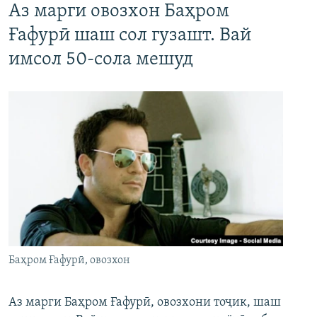
Аз марги овозхон Баҳром
Ғафурӣ шаш сол гузашт. Вай
имсол 50-сола мешуд
Баҳром Ғафурӣ, овозхон
Аз марги Баҳром Ғафурӣ, овозхони тоҷик, шаш