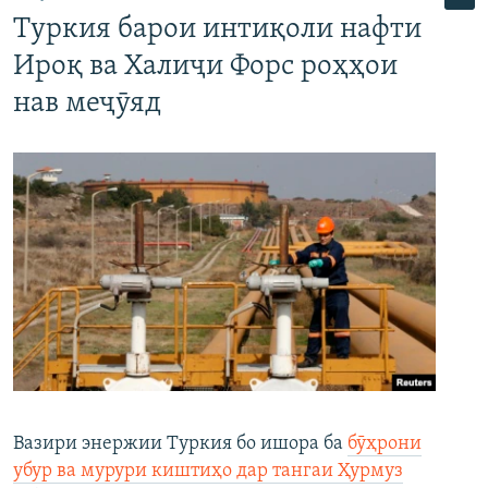
Туркия барои интиқоли нафти
Ироқ ва Халиҷи Форс роҳҳои
нав меҷӯяд
Вазири энержии Туркия бо ишора ба
бӯҳрони
убур ва мурури киштиҳо дар тангаи Ҳурмуз