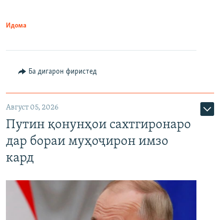
Идома
Ба дигарон фиристед
Август 05, 2026
Путин қонунҳои сахтгиронаро
дар бораи муҳоҷирон имзо
кард