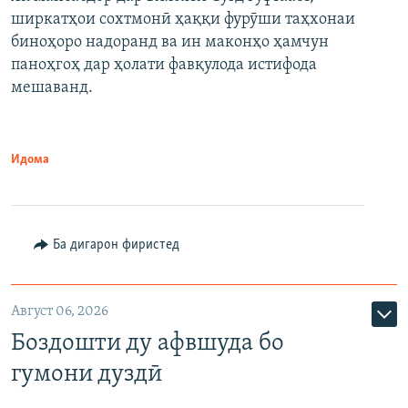
ширкатҳои сохтмонӣ ҳаққи фурӯши таҳхонаи
биноҳоро надоранд ва ин маконҳо ҳамчун
паноҳгоҳ дар ҳолати фавқулода истифода
мешаванд.
Идома
Ба дигарон фиристед
Август 06, 2026
Боздошти ду афвшуда бо
гумони дуздӣ