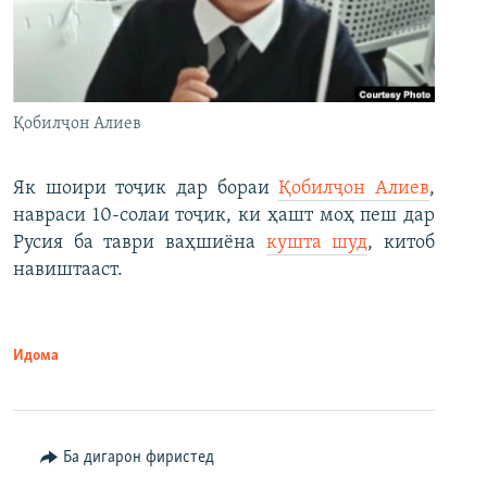
Қобилҷон Алиев
Як шоири тоҷик дар бораи
Қобилҷон Алиев
,
навраси 10-солаи тоҷик, ки ҳашт моҳ пеш дар
Русия ба таври ваҳшиёна
кушта шуд
, китоб
навиштааст.
Идома
Ба дигарон фиристед