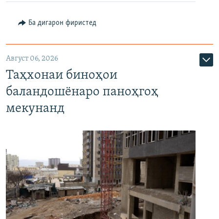
Ба дигарон фиристед
Август 06, 2026
Таҳхонаи биноҳои
баландошёнаро паноҳгоҳ
мекунанд