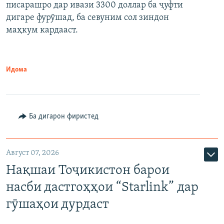
писарашро дар ивази 3300 доллар ба ҷуфти
дигаре фурӯшад, ба севуним сол зиндон
маҳкум кардааст.
Идома
Ба дигарон фиристед
Август 07, 2026
Нақшаи Тоҷикистон барои
насби дастгоҳҳои “Starlink” дар
гӯшаҳои дурдаст