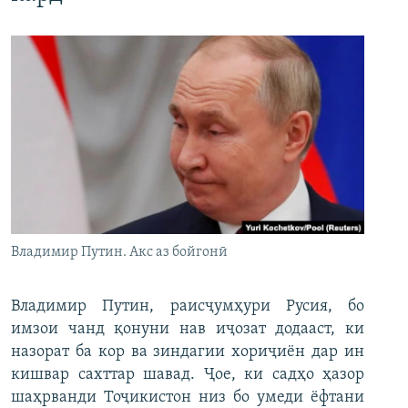
Владимир Путин. Акс аз бойгонӣ
Владимир Путин, раисҷумҳури Русия, бо
имзои чанд қонуни нав иҷозат додааст, ки
назорат ба кор ва зиндагии хориҷиён дар ин
кишвар сахттар шавад. Ҷое, ки садҳо ҳазор
шаҳрванди Тоҷикистон низ бо умеди ёфтани