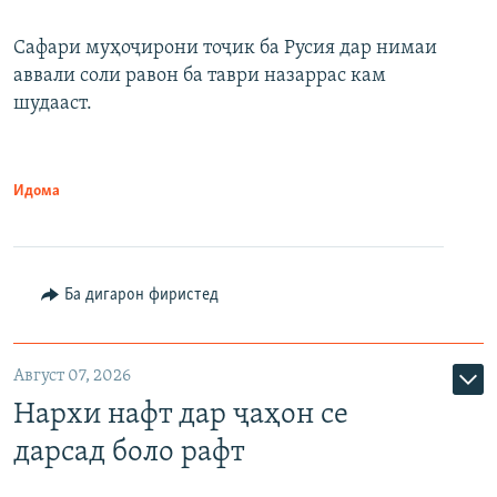
Сафари муҳоҷирони тоҷик ба Русия дар нимаи
аввали соли равон ба таври назаррас кам
шудааст.
Идома
Ба дигарон фиристед
Август 07, 2026
Нархи нафт дар ҷаҳон се
дарсад боло рафт