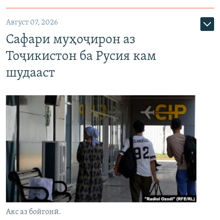
Август 07, 2026
Сафари муҳоҷирон аз
Тоҷикистон ба Русия кам
шудааст
Акс аз бойгонӣ.