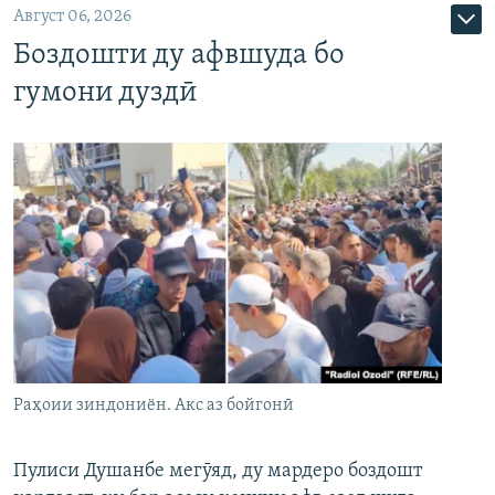
Август 06, 2026
Боздошти ду афвшуда бо
гумони дуздӣ
Раҳоии зиндониён. Акс аз бойгонӣ
Пулиси Душанбе мегӯяд, ду мардеро боздошт