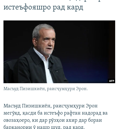
истеъфояшро рад кард
Масъуд Пизишкиён, раисҷумҳури Эрон.
Масъуд Пизишкиён, раисҷумҳури Эрон
мегӯяд, қасди ба истеъфо рафтан надорад ва
овозаҳоеро, ки дар рӯзҳои ахир дар бораи
барканории ӯ нашр шуд, рад кард.