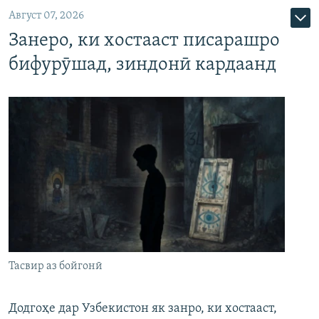
Август 07, 2026
Занеро, ки хостааст писарашро
бифурӯшад, зиндонӣ кардаанд
Тасвир аз бойгонӣ
Додгоҳе дар Узбекистон як занро, ки хостааст,