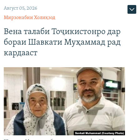
Август 05, 2026
Мирзонабии Холиқзод
Вена талаби Тоҷикистонро дар
бораи Шавкати Муҳаммад рад
кардааст