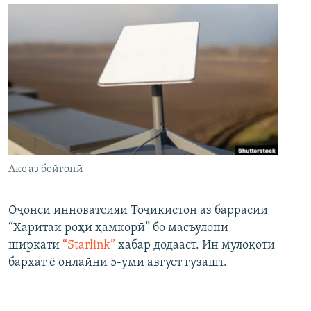
Акс аз бойгонӣ
Оҷонси инноватсияи Тоҷикистон аз баррасии
“Харитаи роҳи ҳамкорӣ” бо масъулони
ширкати
“Starlink”
хабар додааст. Ин мулоқоти
бархат ё онлайнӣ 5-уми август гузашт.