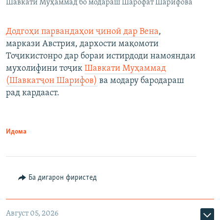
Шавкати Муҳаммад бо модараш Шарофат Шарифова
Додгоҳи парвандаҳои ҷиноӣ дар Вена
,
маркази Австрия, дархости мақомоти
Тоҷикистонро дар бораи истирдоди намояндаи
мухолифини тоҷик
Шавкати Муҳаммад
(Шавкатҷон Шарифов)
ва модару бародараш
рад кардааст.
Идома
Ба дигарон фиристед
Август 05, 2026