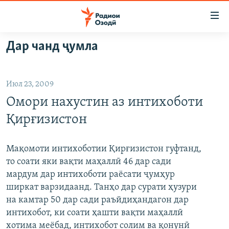
Пайвандҳои
дастрасӣ
Ҷаҳиш
Дар чанд ҷумла
ба
ГӮШАҲО
мояи
ГАПИ ОЗОД
СИЁСАТ
аслӣ
Июл 23, 2009
РӮЗГОРИ МУҲОҶИР
Ҷаҳиш
ИҚТИСОД
Омори нахустин аз интихоботи
ба
САЛОМ, ХОҲАР
ҶОМЕА
феҳристи
Қирғизистон
ТАҲҚИҚОТ
ҚАЗИЯИ "КРОКУС"
аслӣ
Ҷаҳиш
ҶАНГ ДАР УКРАИНА
ОСИЁИ МАРКАЗӢ
Мақомоти интихоботии Қирғизистон гуфтанд,
ба
то соати яки вақти маҳаллӣ 46 дар сади
НАЗАРИ МАРДУМ
ФАРҲАНГ
ҷустор
мардум дар интихоботи раёсати ҷумҳур
ЧАНДРАСОНАӢ
МЕҲМОНИ ОЗОДӢ
БЛОГИСТОН
ширкат варзидаанд. Танҳо дар сурати ҳузури
на камтар 50 дар сади раъйдиҳандагон дар
РӮЙХАТҲО
ВАРЗИШ
ОЗОДӢ ОНЛАЙН
ВИДЕО
интихобот, ки соати ҳашти вақти маҳаллӣ
КИТОБҲОИ ОЗОДӢ
НИГОРИСТОН
хотима меёбад, интихобот солим ва қонунӣ