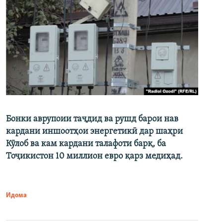
Бонки аврупоии таҷдид ва рушд барои нав
кардани иншоотҳои энергетикӣ дар шаҳри
Кӯлоб ва кам кардани талафоти барқ, ба
Тоҷикистон 10 миллион евро қарз медиҳад.
Идома