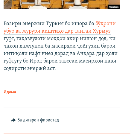
Вазири энержии Туркия бо ишора ба
бӯҳрони
убур ва мурури киштиҳо дар тангаи Ҳурмуз
гуфт, таҳаввулоти моҳҳои ахир нишон дод, ки
ҷаҳон ҳамчунон ба масирҳои ҷойгузин барои
интиқоли нафт ниёз дорад ва Анқара дар ҳоли
гуфтугӯ бо Ироқ барои тавсеаи масирҳои нави
содироти энержӣ аст.
Идома
Ба дигарон фиристед