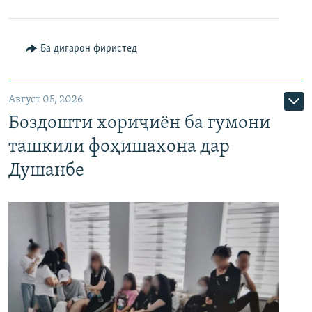
Ба дигарон фиристед
Август 05, 2026
Боздошти хориҷиён ба гумони
ташкили фоҳишахона дар
Душанбе