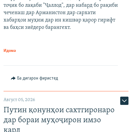
тоҷик бо лақаби "Ҷаллод", дар набард бо рақиби
480p
Auto
240p
360p
480p
чеченаш дар Арманистон дар сархати
720p
хабарҳои муҳим дар ин кишвар қарор гирифт
720p
1080p
ва баҳси зиёдеро барангехт.
1080p
Идома
Ба дигарон фиристед
Август 05, 2026
Путин қонунҳои сахтгиронаро
дар бораи муҳоҷирон имзо
кард