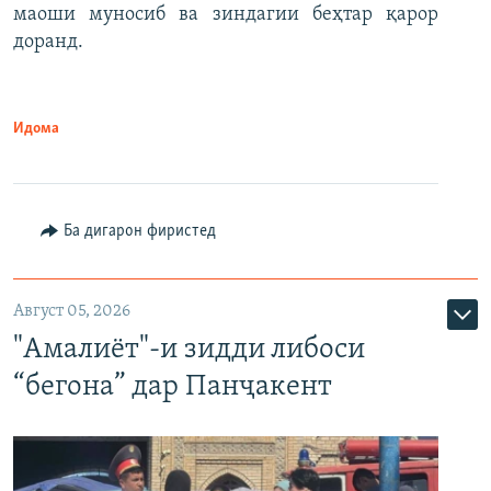
маоши муносиб ва зиндагии беҳтар қарор
доранд.
Идома
Ба дигарон фиристед
Август 05, 2026
"Амалиёт"-и зидди либоси
“бегона” дар Панҷакент