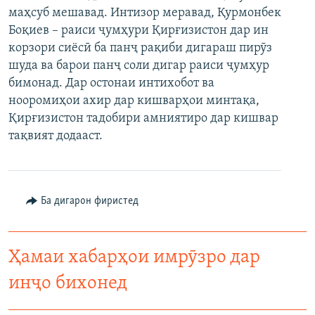
маҳсуб мешавад. Интизор меравад, Қурмонбек
ГУЗОРИШҲОИ РАДИОӢ
Русский
Боқиев – раиси ҷумҳури Қирғизистон дар ин
корзори сиёсӣ ба панҷ рақиби дигараш пирӯз
ПАЙГИРӢ КУНЕД
шуда ва барои панҷ соли дигар раиси ҷумҳур
бимонад. Дар остонаи интихобот ва
нооромиҳои ахир дар кишварҳои минтақа,
Қирғизистон тадобири амниятиро дар кишвар
тақвият додааст.
Ҳамаи сомонаҳои RFE/RL
Ба дигарон фиристед
Ҳамаи хабарҳои имрӯзро дар
инҷо бихонед