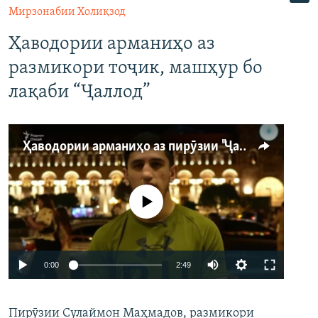
Мирзонабии Холиқзод
Ҳаводории арманиҳо аз
размикори тоҷик, машҳур бо
лақаби “Ҷаллод”
Ҳаводории арманиҳо аз пирӯзии "Ҷаллод"-и тоҷик
Феълан кор намекунад
Auto
0:00
2:49
240p
Пирӯзии Сулаймон Маҳмадов, размикори
360p