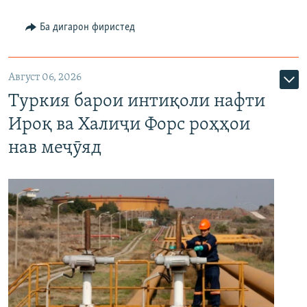
Ба дигарон фиристед
Август 06, 2026
Туркия барои интиқоли нафти
Ироқ ва Халиҷи Форс роҳҳои
нав меҷӯяд