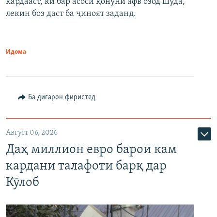
кардааст, ки бар асоси қонуни афв озод шуда,
лекин боз даст ба ҷиноят заданд.
Идома
Ба дигарон фиристед
Август 06, 2026
Даҳ миллион евро барои кам
кардани талафоти барқ дар
Кӯлоб