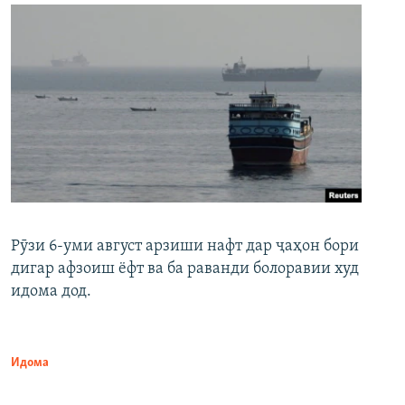
Рӯзи 6-уми август арзиши нафт дар ҷаҳон бори
дигар афзоиш ёфт ва ба раванди болоравии худ
идома дод.
Идома