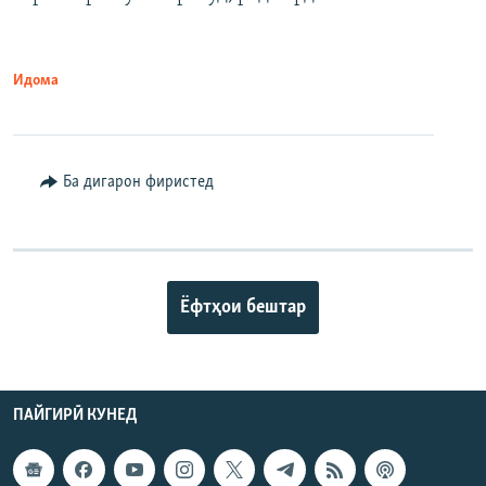
Идома
Ба дигарон фиристед
Ёфтҳои бештар
ПАЙГИРӢ КУНЕД