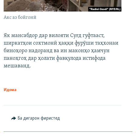
Акс аз бойгонӣ
Як мансабдор дар вилояти Суғд гуфтааст,
ширкатҳои сохтмонӣ ҳаққи фурӯши таҳхонаи
биноҳоро надоранд ва ин маконҳо ҳамчун
паноҳгоҳ дар ҳолати фавқулода истифода
мешаванд.
Идома
Ба дигарон фиристед