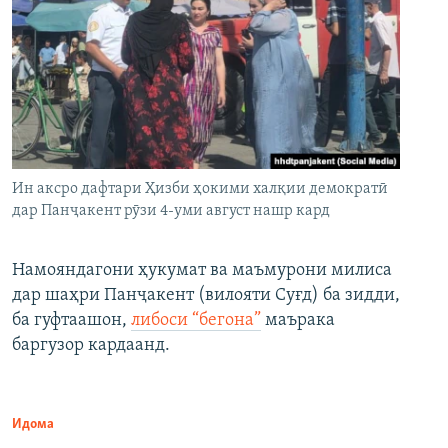
Ин аксро дафтари Ҳизби ҳокими халқии демократӣ
дар Панҷакент рӯзи 4-уми август нашр кард
Намояндагони ҳукумат ва маъмурони милиса
дар шаҳри Панҷакент (вилояти Суғд) ба зидди,
ба гуфтаашон,
либоси “бегона”
маърака
баргузор кардаанд.
Идома