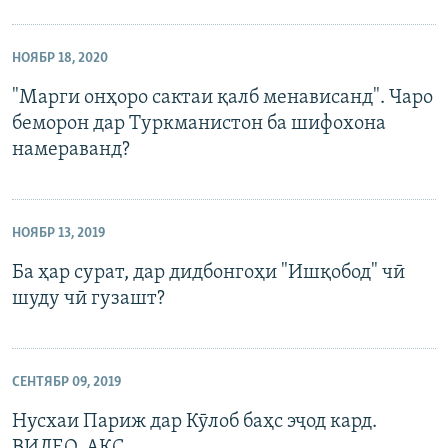
НОЯБР 18, 2020
"Марги онҳоро сактаи қалб менависанд". Чаро
беморон дар Туркманистон ба шифохона
намераванд?
НОЯБР 13, 2019
Ба ҳар сурат, дар дидбонгоҳи "Ишқобод" чӣ
шуду чӣ гузашт?
СЕНТЯБР 09, 2019
Нусхаи Париж дар Кӯлоб баҳс эҷод кард.