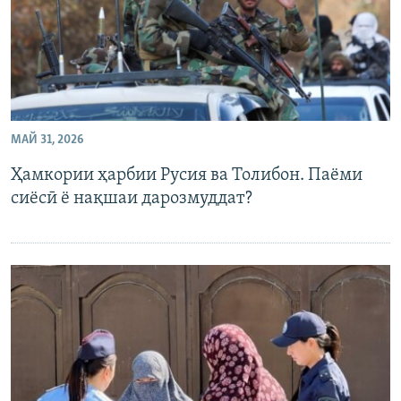
МАЙ 31, 2026
Ҳамкории ҳарбии Русия ва Толибон. Паёми
сиёсӣ ё нақшаи дарозмуддат?