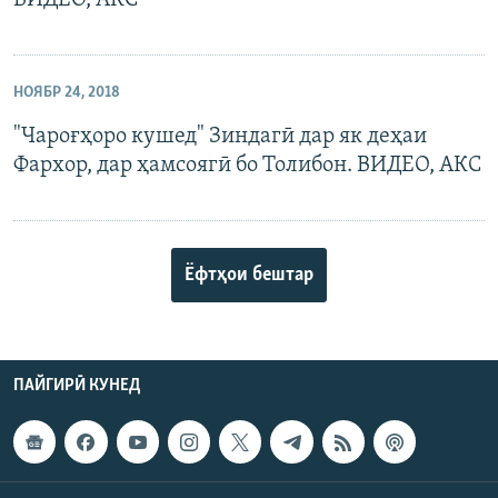
ВИДЕО, АКС
НОЯБР 24, 2018
"Чароғҳоро кушед" Зиндагӣ дар як деҳаи
Фархор, дар ҳамсоягӣ бо Толибон. ВИДЕО, АКС
Ёфтҳои бештар
ПАЙГИРӢ КУНЕД