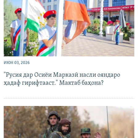
ГУЗОРИШҲОИ РАДИОӢ
Русский
ПАЙГИРӢ КУНЕД
ИЮН 03, 2026
Ҳамаи сомонаҳои RFE/RL
"Русия дар Осиёи Марказӣ насли ояндаро
ҳадаф гирифтааст." Мактаб баҳона?