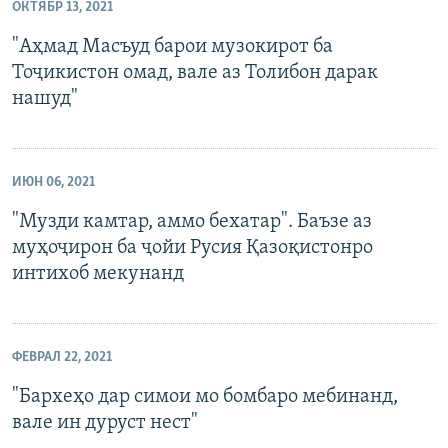
ОКТЯБР 13, 2021
"Аҳмад Масъуд барои музокирот ба
Тоҷикистон омад, вале аз Толибон дарак
нашуд"
ИЮН 06, 2021
"Музди камтар, аммо бехатар". Баъзе аз
муҳоҷирон ба ҷойи Русия Қазоқистонро
интихоб мекунанд
ФЕВРАЛ 22, 2021
"Бархеҳо дар симои мо бомбаро мебинанд,
вале ин дуруст нест"