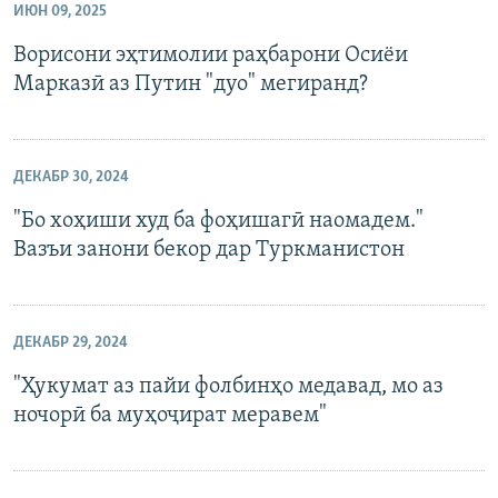
ИЮН 09, 2025
Ворисони эҳтимолии раҳбарони Осиёи
Марказӣ аз Путин "дуо" мегиранд?
ДЕКАБР 30, 2024
"Бо хоҳиши худ ба фоҳишагӣ наомадем."
Вазъи занони бекор дар Туркманистон
ДЕКАБР 29, 2024
"Ҳукумат аз пайи фолбинҳо медавад, мо аз
ночорӣ ба муҳоҷират меравем"