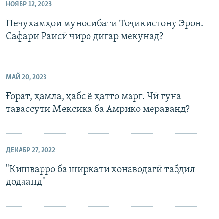
НОЯБР 12, 2023
Печухамҳои муносибати Тоҷикистону Эрон.
Сафари Раисӣ чиро дигар мекунад?
МАЙ 20, 2023
Ғорат, ҳамла, ҳабс ё ҳатто марг. Чӣ гуна
тавассути Мексика ба Амрико мераванд?
ДЕКАБР 27, 2022
"Кишварро ба ширкати хонаводагӣ табдил
додаанд"