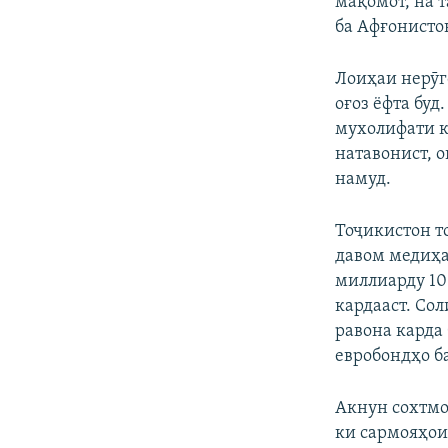
мақомот, на 
ба Афғонисто
Лоиҳаи нерӯг
оғоз ёфта бу
мухолифати 
натавонист, о
намуд.
Тоҷикистон т
давом медиҳад
миллиарду 10
кардааст. Со
равона карда 
евробондҳо ба
Акнун сохтмо
ки сармояҳои