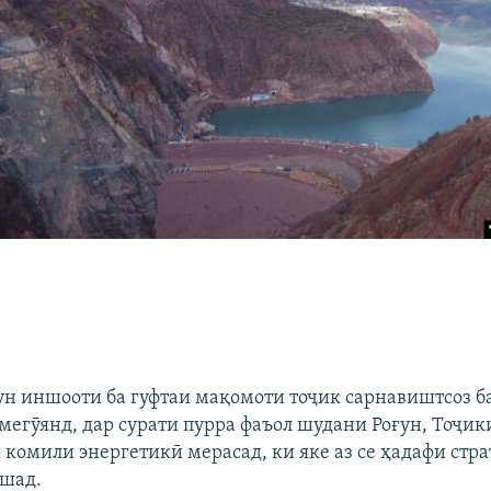
ун иншооти ба гуфтаи мақомоти тоҷик сарнавиштсоз 
мегӯянд, дар сурати пурра фаъол шудани Роғун, Тоҷик
 комили энергетикӣ мерасад, ки яке аз се ҳадафи стр
ошад.