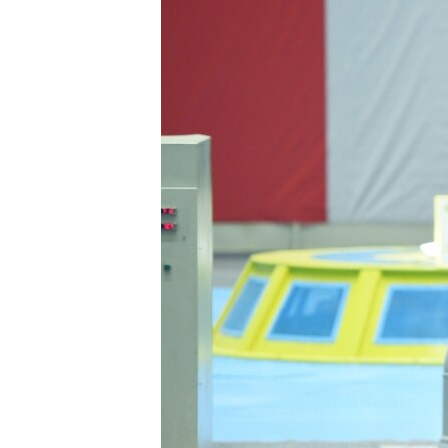
ГУЗОРИШҲОИ РАДИОӢ