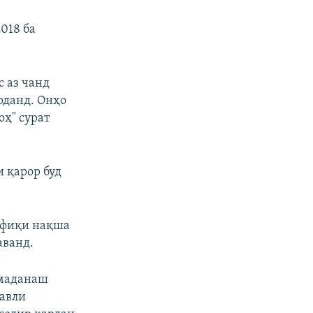
018 ба
с аз чанд
арданд. Онҳо
оҳ" сурат
и қарор буд
вофиқи нақша
аванд.
омаданаш
қавли