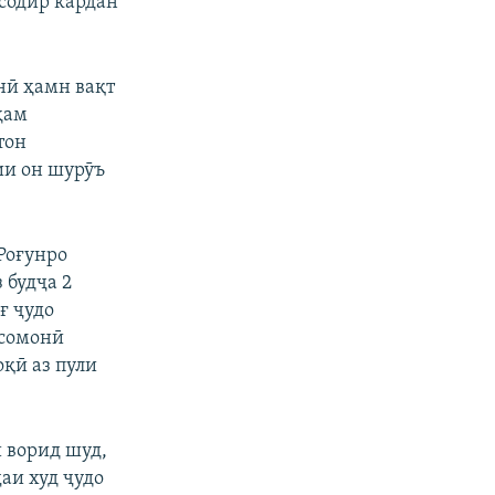
 содир кардан
нӣ ҳамн вақт
ҳам
тон
сии он шурӯъ
Роғунро
 будҷа 2
ғ ҷудо
 сомонӣ
оқӣ аз пули
 ворид шуд,
аи худ ҷудо