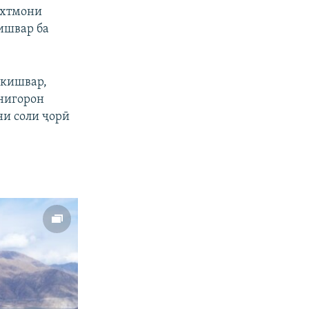
охтмони
кишвар ба
 кишвар,
нигорон
ни соли ҷорӣ