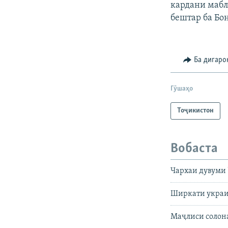
кардани мабл
бештар ба Бо
Ба дигаро
Гӯшаҳо
Тоҷикистон
Вобаста
Чархаи дувуми 
Ширкати украин
Маҷлиси солона