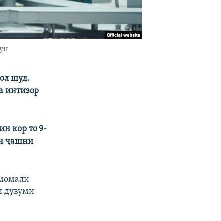
ғун
ол шуд.
ва интизор
н кор то 9-
он ҷашни
Эмомалӣ
и дувуми