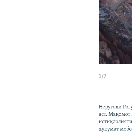
1/7
Нерӯгоҳи Роғ
аст. Мақомот 
истиқлолияти
ҳукумат меб