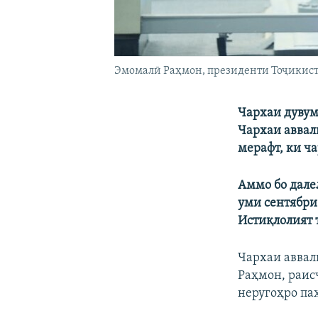
Эмомалӣ Раҳмон, президенти Тоҷикист
Чархаи дувум
Чархаи аввал
мерафт, ки ч
Аммо бо дале
уми сентябри
Истиқлолият 
Чархаи аввал
Раҳмон, раис
неругоҳро па