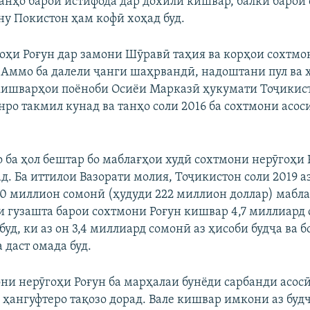
танҳо барои истифода дар дохили кишвар, балки барои
ну Покистон ҳам кофӣ хоҳад буд.
оҳи Роғун дар замони Шӯравӣ таҳия ва корҳои сохтмо
д. Аммо ба далели ҷанги шаҳрвандӣ, надоштани пул ва 
кишварҳои поёноби Осиёи Марказӣ ҳукумати Тоҷикис
нро такмил кунад ва танҳо соли 2016 ба сохтмони асо
о ба ҳол бештар бо маблағҳои худӣ сохтмони нерӯгоҳи 
. Ба иттилои Вазорати молия, Тоҷикистон соли 2019 аз
0 миллион сомонӣ (ҳудуди 222 миллион доллар) мабла
ли гузашта барои сохтмони Роғун кишвар 4,7 миллиард
буд, ки аз он 3,4 миллиард сомонӣ аз ҳисоби будҷа ва б
 даст омада буд.
ни нерӯгоҳи Роғун ба марҳалаи бунёди сарбанди асосӣ
 ҳангуфтеро тақозо дорад. Вале кишвар имкони аз будҷ