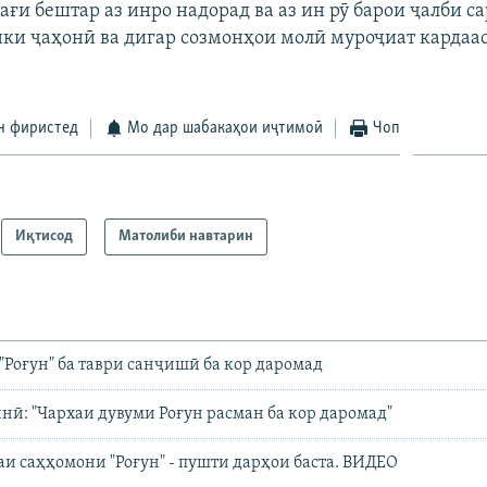
ағи бештар аз инро надорад ва аз ин рӯ барои ҷалби с
нки ҷаҳонӣ ва дигар созмонҳои молӣ муроҷиат кардаас
н фиристед
Мо дар шабакаҳои иҷтимоӣ
Чоп
Иқтисод
Матолиби навтарин
"Роғун" ба таври санҷишӣ ба кор даромад
ӣ: "Чархаи дувуми Роғун расман ба кор даромад"
и саҳҳомони "Роғун" - пушти дарҳои баста. ВИДЕО