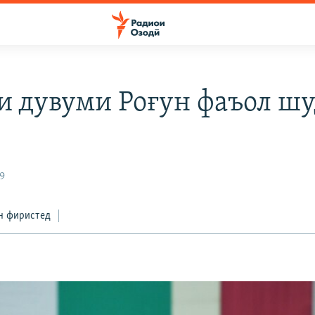
и дувуми Роғун фаъол шу
9
н фиристед