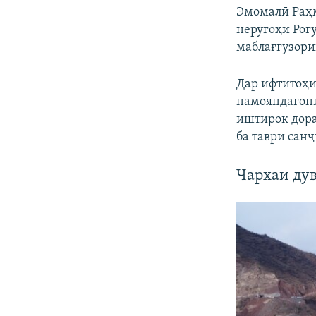
Эмомалӣ Раҳм
нерӯгоҳи Роғ
маблағгузори
Дар ифтитоҳи
намояндагон
иштирок дора
ба таври сан
Чархаи ду