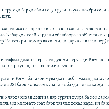
 нерӯгоҳи барқи обии Роғун рӯзи 16-уми ноябри соли 2
а шуд.
 марти имсол чархаи аввал аз кор монд ва мақомот па
до "хабарҳои холӣ кардани обанборро аз об" тасдиқ к
ор "ба хотири таъмир ва санҷиши чархаи аввали нерӯг
а истифода додани агрегати дуюми нерӯгоҳи Роғунро к
 кор сар кунад, низ ба таъхир гузошт.
хустини Роғун ба таври муваққат насб шудаанд ва му
соли 2021 барқ истеҳсол кунанд ва баъдан иваз карда ш
ун 6 чарха хоҳад дошт ва дар сурати пурра ба кор дар
миллиард киловатт-соат барқ тавлид хоҳад кард, ки ба 