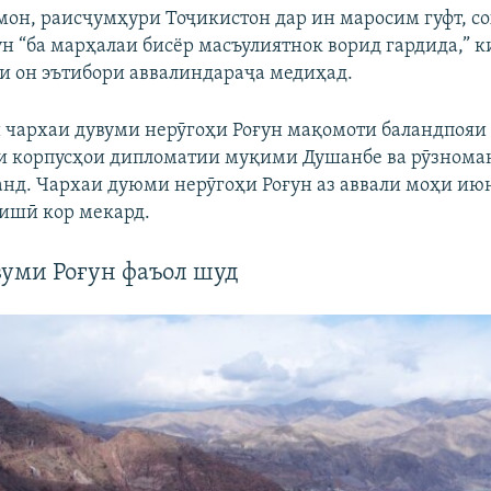
он, раисҷумҳури Тоҷикистон дар ин маросим гуфт, с
ун “ба марҳалаи бисёр масъулиятнок ворид гардида,” 
и он эътибори аввалиндараҷа медиҳад.
 чархаи дувуми нерӯгоҳи Роғун мақомоти баландпояи
и корпусҳои дипломатии муқими Душанбе ва рӯзнома
нд. Чархаи дуюми нерӯгоҳи Роғун аз аввали моҳи ию
ҷишӣ кор мекард.
вуми Роғун фаъол шуд