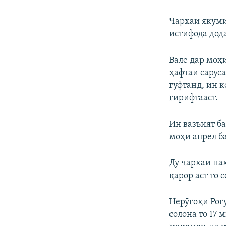
Чархаи якуми
истифода дод
Вале дар моҳи
ҳафтаи саруса
гуфтанд, ин к
гирифтааст.
Ин вазъият б
моҳи апрел ба
Ду чархаи на
қарор аст то 
Нерӯгоҳи Роғ
солона то 17 