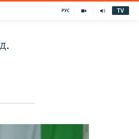
TV
РУС
д.