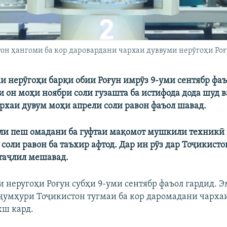
он ҳангоми ба кор даровардани чархаи дуввуми нерӯгоҳи Ро
и нерӯгоҳи барқи обии Роғун имрӯз 9-уми сентябр фаъ
и он моҳи ноябри соли гузашта ба истифода дода шуд 
архаи дувум моҳи апрели соли равон фаъол шавад.
ли пеш омадани ба гуфтаи мақомот мушкили техникӣ и
 соли равон ба таъхир афтод. Дар ин рӯз дар Тоҷикист
таҷлил мешавад.
и неругоҳи Роғун субҳи 9-уми сентябр фаъол гардид. 
ҷумҳури Тоҷикистон тугмаи ба кор даромадани чарха
хш кард.