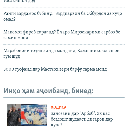
Узбакистон дод
Ранги зардамро бубину... Зардпарвин ба Оббурдон аз куҷо
омад?
Мақомот фиреб карданд? Ё чаро Мирзокарими сарбоз бе
замин монд
Марзбонони тоҷик зинда монданд, Калашниковҳояшон
гум шуд
3000 гӯсфанд дар Мастчоҳ зери барфу тарма монд
Инҳо ҳам аҷоибанд, бинед:
ҲОДИСА
Занозанӣ дар "Арбоб". Як кас
боздошт шудааст, дигарон дар
куҷо?