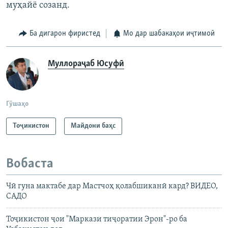
муҳайё созанд.
Ба дигарон фиристед
Мо дар шабакаҳои иҷтимоӣ
Муллораҷаб Юсуфӣ
Гӯшаҳо
Тоҷикистон
Майдони баҳс
Вобаста
Чӣ гуна мактабе дар Мастчоҳ қолабшиканӣ кард? ВИДЕО,
САДО
Тоҷикистон ҷои "Маркази тиҷоратии Эрон"-ро ба