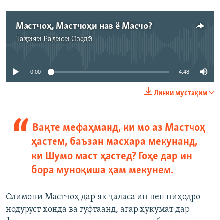
Мастчоҳ, Мастчоҳи нав ё Масчо?
Таҳияи
Радиои Озодӣ
Феълан кор намекунад
0:00
4:48
Линки мустақим
Вақте мефаҳманд, ки мо аз Мастчоҳ
ҳастем, баъзан масхара мекунанд,
ки Шумо маст ҳастед? Гоҳе дар ин
бора муноқиша ҳам мекунем.
Олимони Мастчоҳ дар як ҷаласа ин пешниҳодро
нодуруст хонда ва гуфтаанд, агар ҳукумат дар