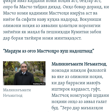
фикри иваз кардани номи ноҳия аст, беҳтар аст,
онро ба Масчо табдил диҳад. Онҳо бовар доранд, ки
Масчо номи қадимии Мастчоҳи имрӯза аст ва
ниёзе ба сифати наву куҳна надорад. Вокуниши
олимони ноҳия аз аввалин ҳолатҳои норозигии
зиёиёни як маҳал ба пешниҳоди Кумитаи забон
дар бораи тағйири номи минтақаҳост.
“Мардум аз оғоз Мастчоҳро хуш надоштанд”
Маликнеъмати Неъматзод
,
номзади илмҳои филологӣ
ва яке аз олимони ноҳия,
ки дар баррасии мавзӯъ
иштирок кардааст, гуфт,
Маликнеъмати
Мастчоҳ номгузорӣ шудани
Неъматзод
ноҳияи онҳо аз аввал ғалат
буд. “Зеро дар маъхазҳои