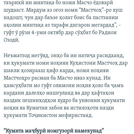
таърихӣ ин минтақа бо номи Масчо ёдоварӣ
шудааст. Мардум аз оғоз номи “Мастчоҳ”-ро хуш
надошт, чун дар баъзе ҳолат боис ба пастзании
аҳолии минтақа аз тарафи дигарон мегардад”, -
гуфт ӯ рӯзи 4-уми октябр дар сӯҳбат бо Радиои
Озодӣ.
Неъматзод мегӯяд, онҳо ба ин натиҷа расидаанд,
ки ҳукумати номи ноҳияи Куҳистони Мастчоҳ дар
шакли ҳозирааш ҳифз карда, номи ноҳияи
Мастчоҳро расман ба Масчо иваз кунад. Ин
ҳамсуҳбати мо гуфт олимони ноҳия ҳоло ба ҷамъ
кардани далелҳо машғуланд ва дар ҳафтаҳои
наздик пешниҳодҳои худро ба унвонии ҳукумати
ноҳия ва Кумитаи забон ва истилоҳоти назди
ҳукумати Тоҷикистон мефиристанд.
“Кумита маҷбурӣ номгузорӣ намекунад”