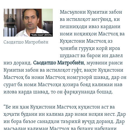
Масъулони Кумитаи забон
ва истилоҳот мегӯянд, ки
пешниҳоди иваз кардани
номи ноҳияҳои Мастчоҳ ва
Куҳистони Мастчоҳ аз
Саодатшо Матробиён
ҷониби гуруҳи корӣ ироа
шудааст ва барои ин далел
низ доранд.
Саодатшо Матробиён
, муовини раиси
Кумитаи забон ва истилоҳот гуфт, вақте Куҳистони
Мастчоҳ ба номи Мастчоҳ номгузорӣ шавад, дар он
сурат ба номи Мастчоҳи ҳозира бояд калимаи нав
илова карда шавад, то он фарқкунанда бошад.
“Бе ин ҳам Куҳистони Мастчоҳ куҳистон аст ва
ҳоҷати будани ин калима дар номи ноҳия нест. Дар
ин бора баъзе санадҳои таърихӣ вуҷуд доранд. Дар
масъалаи калимаи Мастчоҳ ва будану набудани