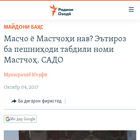
Пайвандҳои
дастрасӣ
Ҷаҳиш
МАЙДОНИ БАҲС
ба
ГӮШАҲО
Масчо ё Мастчоҳи нав? Эътироз
мояи
ГАПИ ОЗОД
СИЁСАТ
аслӣ
ба пешниҳоди табдили номи
РӮЗГОРИ МУҲОҶИР
Ҷаҳиш
ИҚТИСОД
Мастчоҳ. САДО
ба
САЛОМ, ХОҲАР
ҶОМЕА
феҳристи
Муллораҷаб Юсуфӣ
ТАҲҚИҚОТ
ҚАЗИЯИ "КРОКУС"
аслӣ
Ҷаҳиш
Октябр 04, 2017
ҶАНГ ДАР УКРАИНА
ОСИЁИ МАРКАЗӢ
ба
НАЗАРИ МАРДУМ
ФАРҲАНГ
Ба дигарон фиристед
ҷустор
ЧАНДРАСОНАӢ
МЕҲМОНИ ОЗОДӢ
БЛОГИСТОН
Мо дар Google
РӮЙХАТҲО
ВАРЗИШ
ОЗОДӢ ОНЛАЙН
ВИДЕО
КИТОБҲОИ ОЗОДӢ
НИГОРИСТОН