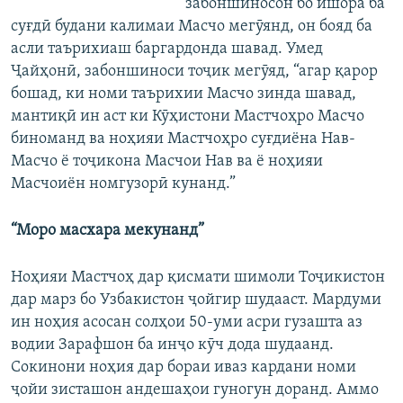
забоншиносон бо ишора ба
суғдӣ будани калимаи Масчо мегӯянд, он бояд ба
асли таърихиаш баргардонда шавад. Умед
Ҷайҳонӣ, забоншиноси тоҷик мегӯяд, “агар қарор
бошад, ки номи таърихии Масчо зинда шавад,
мантиқӣ ин аст ки Кӯҳистони Мастчоҳро Масчо
биноманд ва ноҳияи Мастчоҳро суғдиёна Нав-
Масчо ё тоҷикона Масчои Нав ва ё ноҳияи
Масчоиён номгузорӣ кунанд.”
“Моро масхара мекунанд”
Ноҳияи Мастчоҳ дар қисмати шимоли Тоҷикистон
дар марз бо Узбакистон ҷойгир шудааст. Мардуми
ин ноҳия асосан солҳои 50-уми асри гузашта аз
водии Зарафшон ба инҷо кӯч дода шудаанд.
Сокинони ноҳия дар бораи иваз кардани номи
ҷойи зисташон андешаҳои гуногун доранд. Аммо