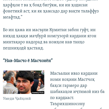
ҳарфҳои т ва ҳ бояд бигӯям, ки ин ҳодисаи
фонетикӣ аст, ки як ҳамсадо дар вақти талаффуз
меафтад.”
Бо ин ҳама ин масъули Кумитаи забон гуфт, ин
ниҳод ҳаққи маҷбурӣ номгузорӣ кардани ягон
минтақаро надорад ва номҳои нав танҳо
пешниҳодӣ ҳастанд.
“Нав-Масчо ё Масчоиён”
Масъалаи иваз кардани
номи ноҳияи Мастчоҳ
баҳси гармеро дар
шабакаҳои иҷтимоӣ низ ба
по кардааст.
Умеди Ҷайҳонӣ
Таърихшиносону