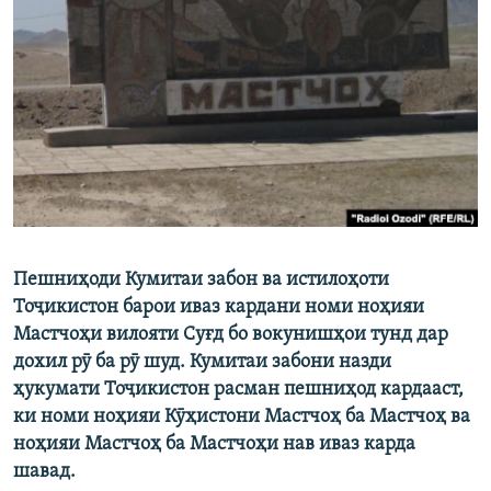
ГУЗОРИШҲОИ РАДИОӢ
Русский
ПАЙГИРӢ КУНЕД
Ҳамаи сомонаҳои RFE/RL
Пешниҳоди Кумитаи забон ва истилоҳоти
Тоҷикистон барои иваз кардани номи ноҳияи
Мастчоҳи вилояти Суғд бо вокунишҳои тунд дар
дохил рӯ ба рӯ шуд. Кумитаи забони назди
ҳукумати Тоҷикистон расман пешниҳод кардааст,
ки номи ноҳияи Кӯҳистони Мастчоҳ ба Мастчоҳ ва
ноҳияи Мастчоҳ ба Мастчоҳи нав иваз карда
шавад.