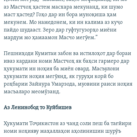
аз Мастчоҳ ҳастем масхара мекунанд, ки шумо
маст ҳастед? Гоҳо дар ин бора муноқиша ҳам
мекунем. Мо намедонем, ки ин калима аз куҷо
пайдо шудааст. Зеро дар гуфтугузорҳо миёни
мардум мо ҳамаамон Масчо мегӯем.”
Пешниҳоди Кумитаи забон ва истилоҳот дар бораи
иваз кардани номи Мастчоҳ як баҳси гармеро дар
ҳукумати ин ноҳия ба миён овард. Масъулони
ҳукумати ноҳия мегӯянд, як гуруҳи корӣ бо
роҳбарии Зайнура Умарзода, муовини раиси ноҳия
масъаларо меомӯзанд.
Аз Ленинобод то Куйбишев
Ҳукумати Тоҷикистон аз чанд соли пеш ба тағйири
номи ноҳияву маҳаллаҳои аҳолинишин шурӯъ