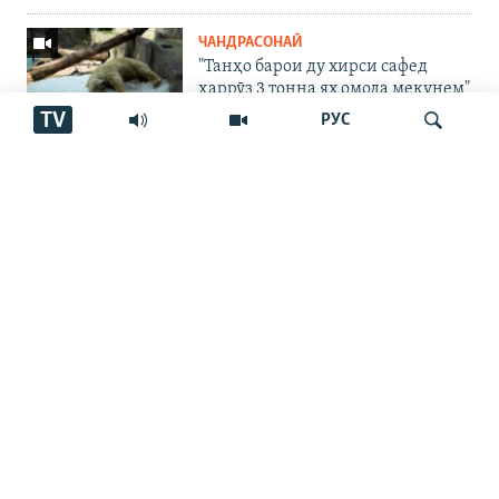
ЧАНДРАСОНАӢ
"Танҳо барои ду хирси сафед
ҳаррӯз 3 тонна ях омода мекунем"
TV
РУС
ЧАНДРАСОНАӢ
Пахтакорони Фархор аз тақсими
об шикоят доранд
Ҷустуҷӯ
ҶАНГИ УКРАИНА
"Аз ин ҷо бӯйи ҷасад меояд…
Онҳоро бояд аз ин дӯзах берун
кашем"
ЧАНДРАСОНАӢ
Фавти афсаре, ки ҷасадҳои
сарбозонро пайдо ва ба наздикон
месупорид