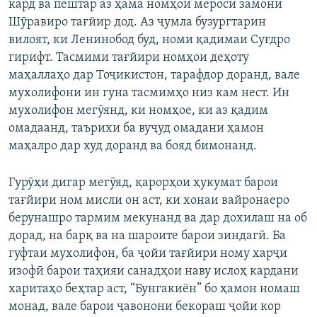
кард ва пештар аз ҳама номҳои мероси замони
Шӯравиро тағйир дод. Аз ҷумла бузургтарин
вилоят, ки Ленинобод буд, номи қадимаи Суғдро
гирифт. Тасмими тағйири номҳои деҳоту
маҳаллаҳо дар Тоҷикистон, тарафдор доранд, вале
мухолифони ин гуна тасмимҳо низ кам нест. Ин
мухолифон мегӯянд, ки номҳое, ки аз қадим
омадаанд, таърихи ба вуҷуд омадани ҳамон
маҳалро дар худ доранд ва бояд бимонанд.
Гурӯҳи дигар мегӯяд, қарорҳои ҳукумат барои
тағйири ном мисли он аст, ки хонаи вайронаеро
берунашро тармим мекунанд ва дар дохилаш на об
дорад, на барқ ва на шароите барои зиндагӣ. Ба
гуфтаи мухолифон, ба ҷойи тағйири ному харҷи
изофӣ барои таҳияи санадҳои наву ислоҳ кардани
харитаҳо беҳтар аст, “Бунгакиён” бо ҳамон номаш
монад, вале барои ҷавонони бекораш ҷойи кор