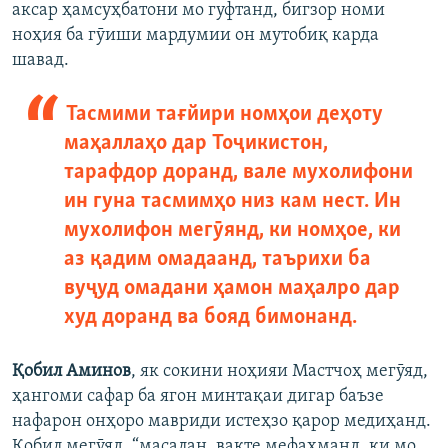
аксар ҳамсуҳбатони мо гуфтанд, бигзор номи
ноҳия ба гӯиши мардумии он мутобиқ карда
шавад.
Тасмими тағйири номҳои деҳоту
маҳаллаҳо дар Тоҷикистон,
тарафдор доранд, вале мухолифони
ин гуна тасмимҳо низ кам нест. Ин
мухолифон мегӯянд, ки номҳое, ки
аз қадим омадаанд, таърихи ба
вуҷуд омадани ҳамон маҳалро дар
худ доранд ва бояд бимонанд.
Қобил Аминов
, як сокини ноҳияи Мастчоҳ мегӯяд,
ҳангоми сафар ба ягон минтақаи дигар баъзе
нафарон онҳоро мавриди истеҳзо қарор медиҳанд.
Қобил мегӯяд, “масалан, вақте мефаҳманд, ки мо