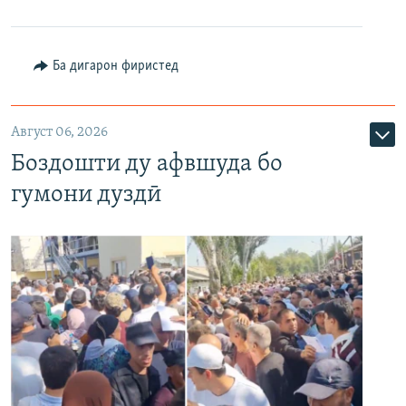
Ба дигарон фиристед
Август 06, 2026
Боздошти ду афвшуда бо
гумони дуздӣ