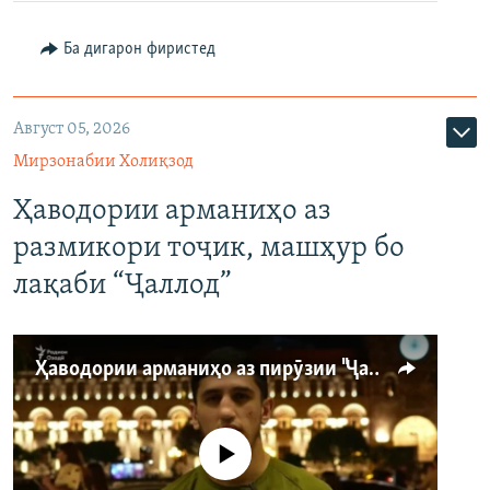
Ба дигарон фиристед
Август 05, 2026
Мирзонабии Холиқзод
Ҳаводории арманиҳо аз
размикори тоҷик, машҳур бо
лақаби “Ҷаллод”
Ҳаводории арманиҳо аз пирӯзии "Ҷаллод"-и тоҷик
Феълан кор намекунад