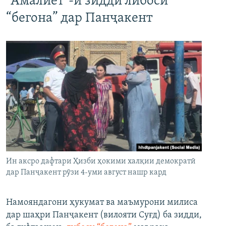
"Амалиёт"-и зидди либоси
“бегона” дар Панҷакент
Ин аксро дафтари Ҳизби ҳокими халқии демократӣ
дар Панҷакент рӯзи 4-уми август нашр кард
Намояндагони ҳукумат ва маъмурони милиса
дар шаҳри Панҷакент (вилояти Суғд) ба зидди,