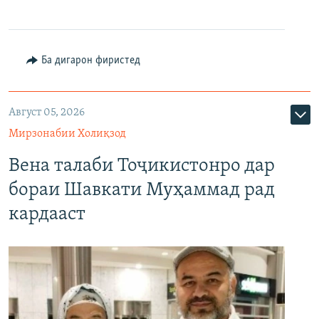
Ба дигарон фиристед
Август 05, 2026
Мирзонабии Холиқзод
Вена талаби Тоҷикистонро дар
бораи Шавкати Муҳаммад рад
кардааст