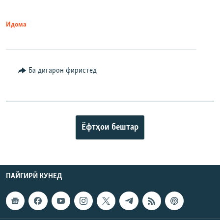
Идома
Ба дигарон фиристед
Ёфтҳои бештар
ПАЙГИРӢ КУНЕД