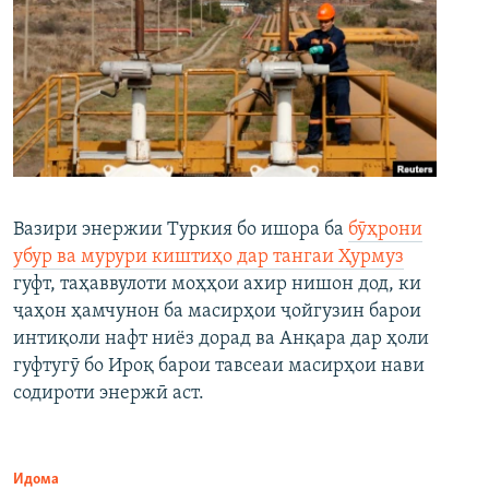
Вазири энержии Туркия бо ишора ба
бӯҳрони
убур ва мурури киштиҳо дар тангаи Ҳурмуз
гуфт, таҳаввулоти моҳҳои ахир нишон дод, ки
ҷаҳон ҳамчунон ба масирҳои ҷойгузин барои
интиқоли нафт ниёз дорад ва Анқара дар ҳоли
гуфтугӯ бо Ироқ барои тавсеаи масирҳои нави
содироти энержӣ аст.
Идома