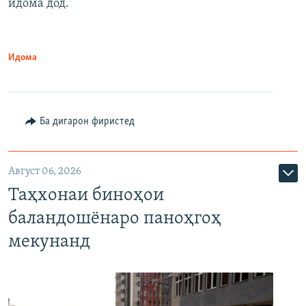
идома дод.
Идома
Ба дигарон фиристед
Август 06, 2026
Таҳхонаи биноҳои
баландошёнаро паноҳгоҳ
мекунанд