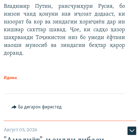
Владимир Путин, раисҷумҳури Русия, бо
имзои чанд қонуни нав иҷозат додааст, ки
назорат ба кор ва зиндагии хориҷиён дар ин
кишвар сахттар шавад. Ҷое, ки садҳо ҳазор
шаҳрванди Тоҷикистон низ бо умеди ёфтани
маоши муносиб ва зиндагии беҳтар қарор
доранд.
Идома
Ба дигарон фиристед
Август 05, 2026