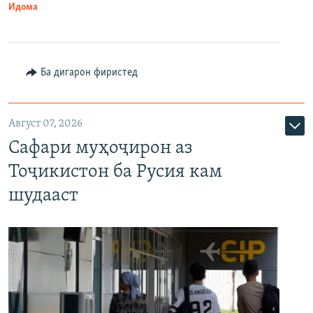
Идома
Ба дигарон фиристед
Август 07, 2026
Сафари муҳоҷирон аз
Тоҷикистон ба Русия кам
шудааст