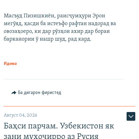
Масъуд Пизишкиён, раисҷумҳури Эрон
мегӯяд, қасди ба истеъфо рафтан надорад ва
овозаҳоеро, ки дар рӯзҳои ахир дар бораи
барканории ӯ нашр шуд, рад кард.
Идома
Ба дигарон фиристед
Август 04, 2026
Баҳси парчам. Узбекистон як
зани муҳоҷирро аз Русия