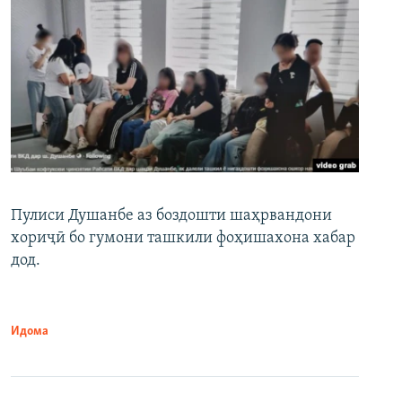
Пулиси Душанбе аз боздошти шаҳрвандони
хориҷӣ бо гумони ташкили фоҳишахона хабар
дод.
Идома