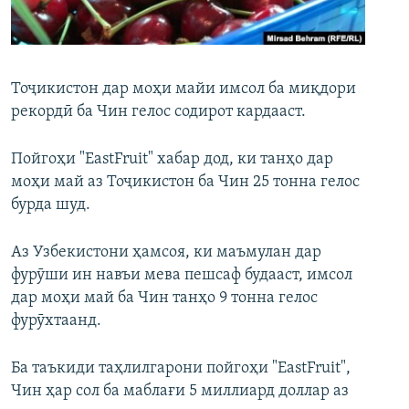
ГУЗОРИШҲОИ РАДИОӢ
Русский
ПАЙГИРӢ КУНЕД
Тоҷикистон дар моҳи майи имсол ба миқдори
рекордӣ ба Чин гелос содирот кардааст.
Пойгоҳи "EastFruit" хабар дод, ки танҳо дар
моҳи май аз Тоҷикистон ба Чин 25 тонна гелос
бурда шуд.
Ҳамаи сомонаҳои RFE/RL
Аз Узбекистони ҳамсоя, ки маъмулан дар
фурӯши ин навъи мева пешсаф будааст, имсол
дар моҳи май ба Чин танҳо 9 тонна гелос
фурӯхтаанд.
Ба таъкиди таҳлилгарони пойгоҳи "EastFruit",
Чин ҳар сол ба маблағи 5 миллиард доллар аз