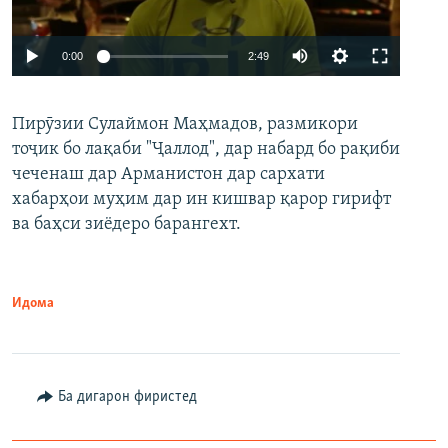
Auto
0:00
2:49
240p
Пирӯзии Сулаймон Маҳмадов, размикори
360p
тоҷик бо лақаби "Ҷаллод", дар набард бо рақиби
480p
Auto
240p
360p
480p
чеченаш дар Арманистон дар сархати
720p
хабарҳои муҳим дар ин кишвар қарор гирифт
720p
1080p
ва баҳси зиёдеро барангехт.
1080p
Идома
Ба дигарон фиристед