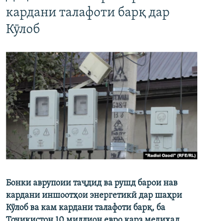
кардани талафоти барқ дар
Кӯлоб
Бонки аврупоии таҷдид ва рушд барои нав
кардани иншоотҳои энергетикӣ дар шаҳри
Кӯлоб ва кам кардани талафоти барқ, ба
Тоҷикистон 10 миллион евро қарз медиҳад.