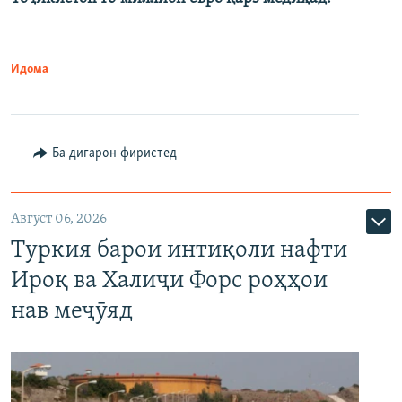
Идома
Ба дигарон фиристед
Август 06, 2026
Туркия барои интиқоли нафти
Ироқ ва Халиҷи Форс роҳҳои
нав меҷӯяд