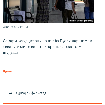
Акс аз бойгонӣ.
Сафари муҳоҷирони тоҷик ба Русия дар нимаи
аввали соли равон ба таври назаррас кам
шудааст.
Идома
Ба дигарон фиристед