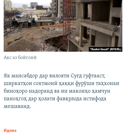
Акс аз бойгонӣ
Як мансабдор дар вилояти Суғд гуфтааст,
ширкатҳои сохтмонӣ ҳаққи фурӯши таҳхонаи
биноҳоро надоранд ва ин маконҳо ҳамчун
паноҳгоҳ дар ҳолати фавқулода истифода
мешаванд.
Идома