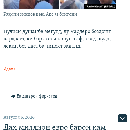
Раҳоии зиндониён. Акс аз бойгонӣ
Пулиси Душанбе мегӯяд, ду мардеро боздошт
кардааст, ки бар асоси қонуни афв озод шуда,
лекин боз даст ба ҷиноят заданд.
Идома
Ба дигарон фиристед
Август 06, 2026
Даҳ миллион евро барои кам