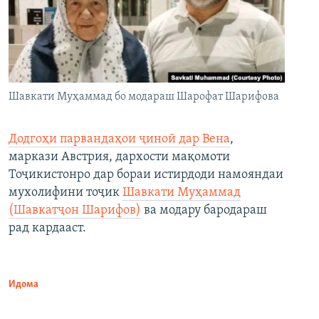
Шавкати Муҳаммад бо модараш Шарофат Шарифова
Додгоҳи парвандаҳои ҷиноӣ дар Вена
,
маркази Австрия, дархости мақомоти
Тоҷикистонро дар бораи истирдоди намояндаи
мухолифини тоҷик
Шавкати Муҳаммад
(Шавкатҷон Шарифов)
ва модару бародараш
рад кардааст.
Идома