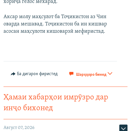
хориҷа гелос мехарад.
Аксар молу маҳсулот ба Тоҷикистон аз Чин
оварда мешавад. Тоҷикистон ба ин кишвар
асосан маҳсулоти кишоварзӣ мефиристад.
Ба дигарон фиристед
Шарҳҳоро бинед
Ҳамаи хабарҳои имрӯзро дар
инҷо бихонед
Август 07, 2026