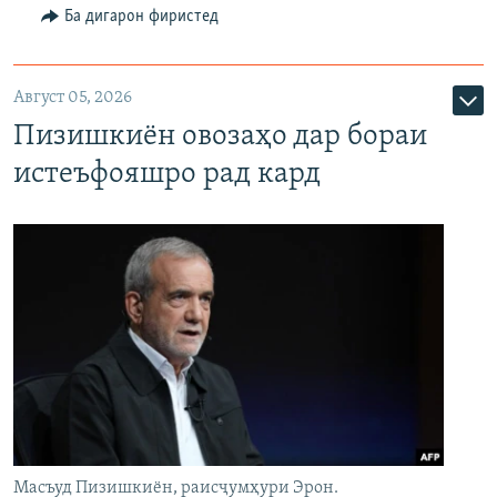
Ба дигарон фиристед
Август 05, 2026
Пизишкиён овозаҳо дар бораи
истеъфояшро рад кард
Масъуд Пизишкиён, раисҷумҳури Эрон.