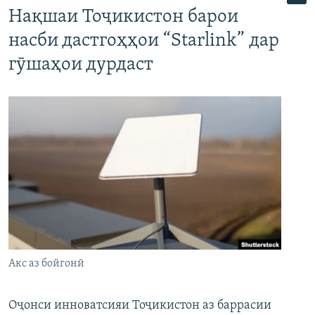
Нақшаи Тоҷикистон барои
насби дастгоҳҳои “Starlink” дар
гӯшаҳои дурдаст
Акс аз бойгонӣ
Оҷонси инноватсияи Тоҷикистон аз баррасии