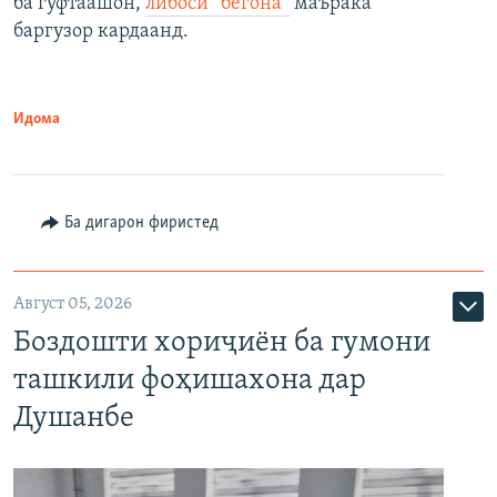
ба гуфтаашон,
либоси “бегона”
маърака
баргузор кардаанд.
Идома
Ба дигарон фиристед
Август 05, 2026
Боздошти хориҷиён ба гумони
ташкили фоҳишахона дар
Душанбе