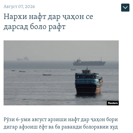
Август 07, 2026
Нархи нафт дар ҷаҳон се
дарсад боло рафт
Рӯзи 6-уми август арзиши нафт дар ҷаҳон бори
дигар афзоиш ёфт ва ба раванди болоравии худ