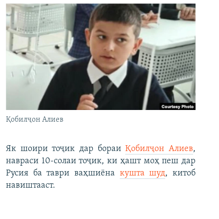
Қобилҷон Алиев
Як шоири тоҷик дар бораи
Қобилҷон Алиев
,
навраси 10-солаи тоҷик, ки ҳашт моҳ пеш дар
Русия ба таври ваҳшиёна
кушта шуд
, китоб
навиштааст.