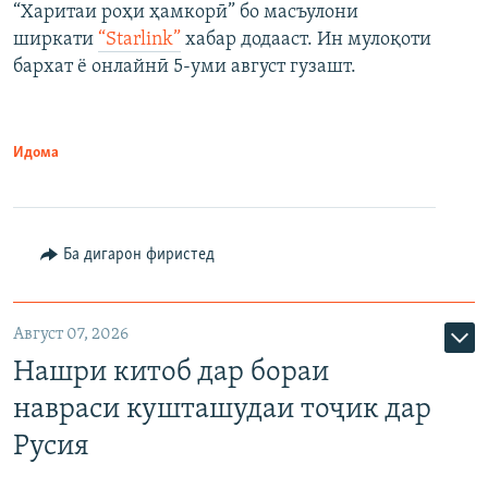
“Харитаи роҳи ҳамкорӣ” бо масъулони
ширкати
“Starlink”
хабар додааст. Ин мулоқоти
бархат ё онлайнӣ 5-уми август гузашт.
Идома
Ба дигарон фиристед
Август 07, 2026
Нашри китоб дар бораи
навраси кушташудаи тоҷик дар
Русия