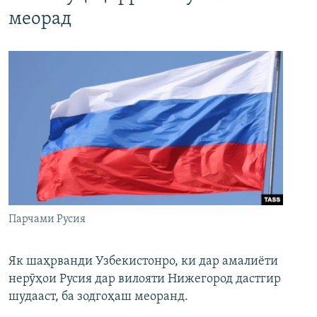
меорад
Парчами Русия
Як шаҳрванди Узбекистонро, ки дар амалиёти
нерӯҳои Русия дар вилояти Нижегород дастгир
шудааст, ба зодгоҳаш меоранд.