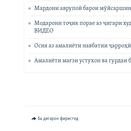
Мардони аврупоӣ барои мӯйсаршин
Модарони тоҷик порае аз ҷигари худ
ВИДЕО
Осия аз амалиёти навбатии ҷарроҳӣ
Амалиёти мағзи устухон ва гурдаи 
Ба дигарон фиристед