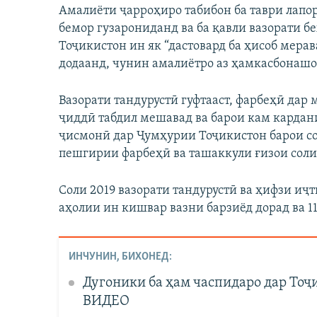
Амалиёти ҷарроҳиро табибон ба таври лапо
бемор гузарониданд ва ба қавли вазорати б
Тоҷикистон ин як “дастовард ба ҳисоб мера
додаанд, чунин амалиётро аз ҳамкасбонашо
Вазорати тандурустӣ гуфтааст, фарбеҳӣ дар
ҷиддӣ табдил мешавад ва барои кам кардани
ҷисмонӣ дар Ҷумҳурии Тоҷикистон барои со
пешгирии фарбеҳӣ ва ташаккули ғизои соли
Соли 2019 вазорати тандурустӣ ва ҳифзи иҷт
аҳолии ин кишвар вазни барзиёд дорад ва 11
ИНЧУНИН, БИХОНЕД:
Дугоники ба ҳам часпидаро дар Тоҷи
ВИДЕО