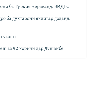
онӣ ба Туркия мераванд. ВИДЕО
ро ба духтарони якдигар доданд.
 гузашт
беш аз 90 хориҷӣ дар Душанбе