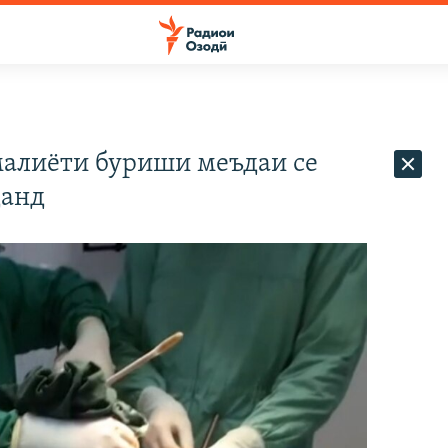
малиёти буриши меъдаи се
данд