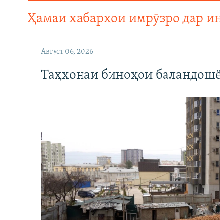
Ҳамаи хабарҳои имрӯзро дар и
Август 06, 2026
Таҳхонаи биноҳои баландошё