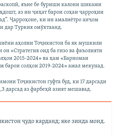
раскопӣ, яъне бе буриши калони шиками
еҳдошт, аз ин ҷиҳат барои соҳаи ҷарроҳии
вад”. Ҷарроҳоне, ки ин амалиётро анҷом
н дар Туркия омӯхтаанд.
 миёни аҳолии Тоҷикистон ба як мушкили
 он «Стратегия оид ба ғизо ва фаъолияти
лҳои 2015-2024» ва ҳам «Барномаи
м барои солҳои 2019-2024» амал мекунад.
имоии Тоҷикистон гуфта буд, ки 17 дарсади
,3 дарсад аз фарбеҳӣ азият мешавад.
кистон ҷудо карданд; яке зинда монд.