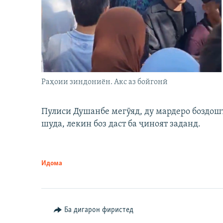
Раҳоии зиндониён. Акс аз бойгонӣ
Пулиси Душанбе мегӯяд, ду мардеро боздошт 
шуда, лекин боз даст ба ҷиноят заданд.
Идома
Ба дигарон фиристед