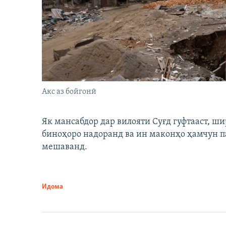
Акс аз бойгонӣ
Як мансабдор дар вилояти Суғд гуфтааст, 
биноҳоро надоранд ва ин маконҳо ҳамчун п
мешаванд.
Идома