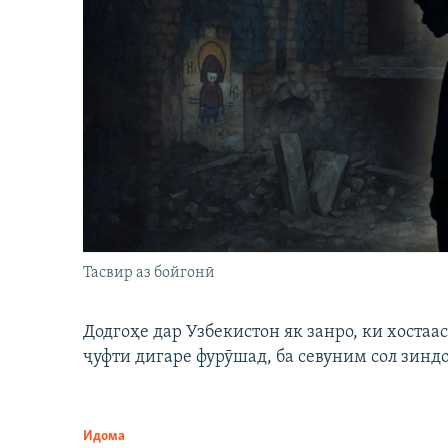
Тасвир аз бойгонӣ
Додгоҳе дар Узбекистон як занро, ки хостаа
ҷуфти дигаре фурӯшад, ба севуним сол зинд
Идома