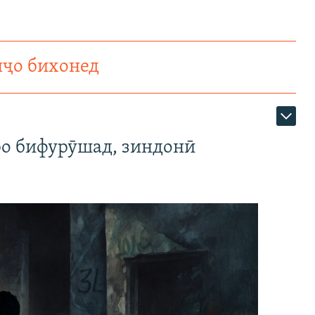
нҷо бихонед
ро бифурӯшад, зиндонӣ