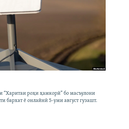
и “Харитаи роҳи ҳамкорӣ” бо масъулони
ти бархат ё онлайнӣ 5-уми август гузашт.