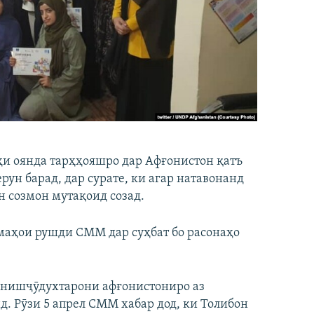
и оянда тарҳҳояшро дар Афғонистон қатъ
ун барад, дар сурате, ки агар натавонанд
н созмон мутақоид созад.
маҳои рушди СММ дар суҳбат бо расонаҳо
онишҷӯдухтарони афғонистониро аз
 Рӯзи 5 апрел СММ хабар дод, ки Толибон