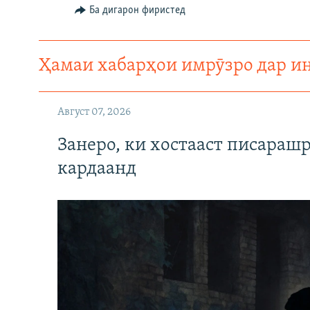
Ба дигарон фиристед
Ҳамаи хабарҳои имрӯзро дар и
Август 07, 2026
Занеро, ки хостааст писараш
кардаанд