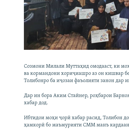
ГУЗОРИШҲОИ РАДИОӢ
Созмони Милали Муттаҳид омодааст, ки моҳ
ва кормандони хориҷиашро аз он кишвар бер
Толибонро ба иҷозаи фаъолияти занон дар и
Дар ин бора Аким Стайнер, роҳбарои Барно
хабар дод.
Ибтидои моҳи ҷорӣ хабар расид, Толибон д
ҳамкорӣ бо маъмурияти СММ манъ кардаанд.