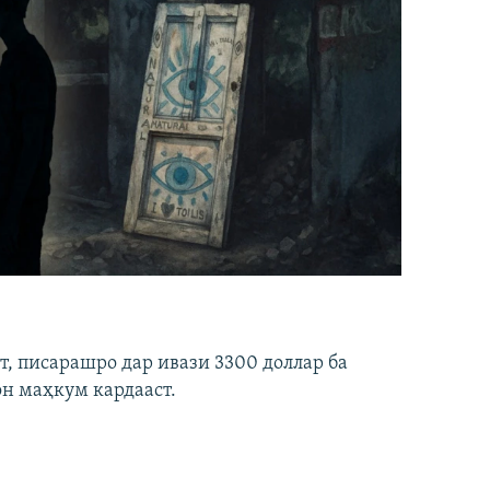
ст, писарашро дар ивази 3300 доллар ба
он маҳкум кардааст.