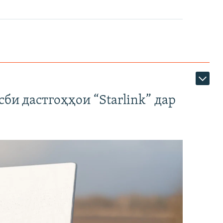
би дастгоҳҳои “Starlink” дар