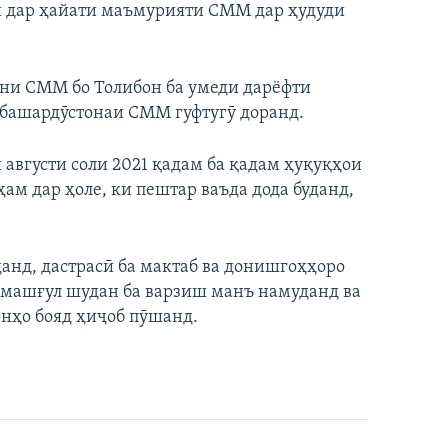
ӣ дар ҳайати маъмурияти СММ дар ҳудуди
они СММ бо Толибон ба умеди дарёфти
 башардӯстонаи СММ гуфтугӯ доранд.
 августи соли 2021 қадам ба қадам ҳуқуқҳои
ам дар ҳоле, ки пештар ваъда дода буданд,
данд, дастрасӣ ба мактаб ва донишгоҳҳоро
з машғул шудан ба варзиш манъ намуданд ва
онҳо бояд ҳиҷоб пӯшанд.