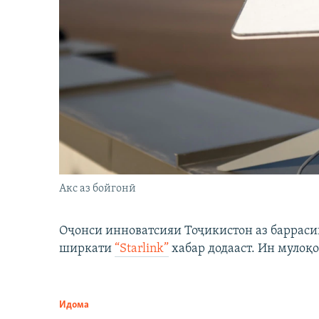
Акс аз бойгонӣ
Оҷонси инноватсияи Тоҷикистон аз барраси
ширкати
“Starlink”
хабар додааст. Ин мулоқо
Идома