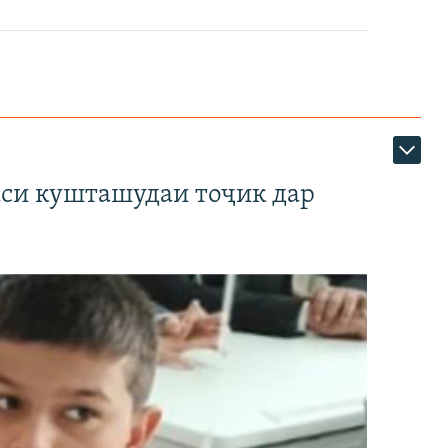
аси кушташудаи тоҷик дар