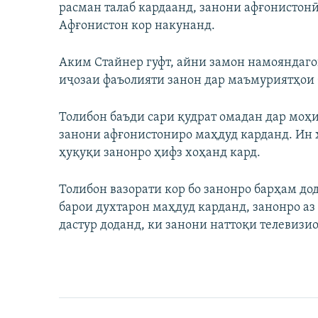
расман талаб кардаанд, занони афғонистон
Афғонистон кор накунанд.
Аким Стайнер гуфт, айни замон намояндаг
иҷозаи фаъолияти занон дар маъмуриятҳои
Толибон баъди сари қудрат омадан дар моҳи
занони афғонистониро маҳдуд карданд. Ин ҳ
ҳуқуқи занонро ҳифз хоҳанд кард.
Толибон вазорати кор бо занонро барҳам до
барои духтарон маҳдуд карданд, занонро а
дастур доданд, ки занони наттоқи телевизи